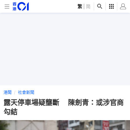
繁
|
简
港聞
社會新聞
露天停車場疑壟斷 陳劍青：或涉官商
勾結