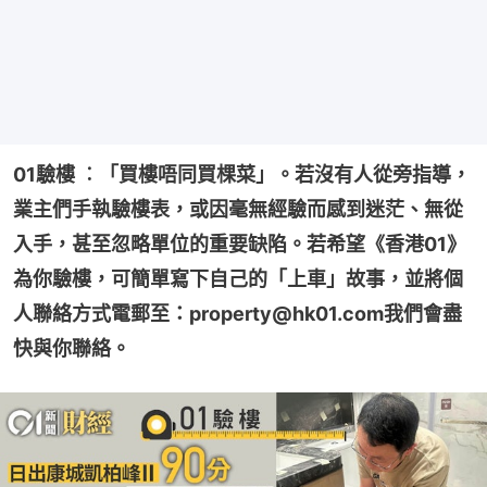
01驗樓 ︰「買樓唔同買棵菜」。若沒有人從旁指導，
業主們手執驗樓表，或因毫無經驗而感到迷茫、無從
入手，甚至忽略單位的重要缺陷。若希望《香港01》
為你驗樓，可簡單寫下自己的「上車」故事，並將個
人聯絡方式電郵至：property@hk01.com我們會盡
快與你聯絡。