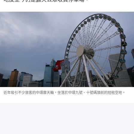
近年吸引不少旅客的中環摩天輪，坐落於中環九號、十號碼頭前的短租空地。