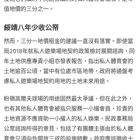
值地價的三分之一。
綏靖八年少收公帑
然而，三分一地價租金的建議一直沒有落實。即使當
局2018年就私人遊樂場地契約政策檢討展開諮詢，同
年土地供應專責小組亦發表報告，指出私人體育會的
土地逾百公頃，當中有位處市區地帶，政府將通盤考
慮私人遊樂場地契約用地的土地未來用途。
粉嶺高爾夫球場的用途固然最大爭議，但在此之外，
也有其他私人體育會被指只服務一小撮會員，珍貴的
土地資源不應資助一小撮人的私人娛樂。民政事務局
公眾諮詢所得的意見，包括了有團體主張由於私人體
育會只須向外開放三成的設施時數，政府應該徵收十