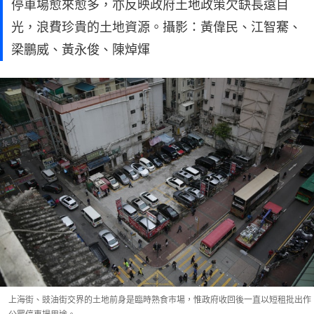
停車場愈來愈多，亦反映政府土地政策欠缺長遠目
光，浪費珍貴的土地資源。攝影：黃偉民、江智騫、
梁鵬威、黃永俊、陳焯煇
上海街、豉油街交界的土地前身是臨時熟食市場，惟政府收回後一直以短租批出作