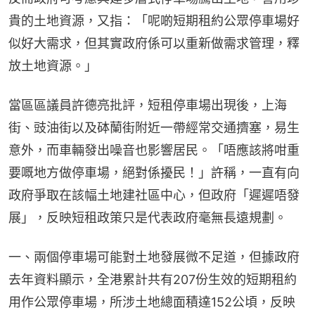
貴的土地資源，又指：「呢啲短期租約公眾停車場好
似好大需求，但其實政府係可以重新做需求管理，釋
放土地資源。」
當區區議員許德亮批評，短租停車場出現後，上海
街、豉油街以及砵蘭街附近一帶經常交通擠塞，易生
意外，而車輛發出噪音也影響居民。「唔應該將咁重
要嘅地方做停車場，絕對係擾民！」許稱，一直有向
政府爭取在該幅土地建社區中心，但政府「遲遲唔發
展」，反映短租政策只是代表政府毫無長遠規劃。
一、兩個停車場可能對土地發展微不足道，但據政府
去年資料顯示，全港累計共有207份生效的短期租約
用作公眾停車場，所涉土地總面積達152公頃，反映