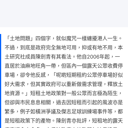
「土地問題」四個字，就似魔咒一樣纏擾港人一生。
不過，到底是政府完全無地可用，抑或有地不用，本
土研究社成員陳劍青有其看法。他自2006年起，一
直居於油麻地旺角一帶，但區內一個露天公眾收費停
車場，卻令他反感，「呢啲短期租約公眾停車場好似
好大需求，但其實政府可以重新做需求管理，釋放土
地資源。」短租土地政策對一般公眾而言極為陌生，
但卻與市民息息相關，過去因短租而引起的風波亦是
繁多，例子如橫洲爭議及傑志足球訓練場事件等，都
是短租政策下的產物。陳劍青亦批評，短租地的露天