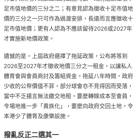
足市值地價的三分之二；有意見認為徵收十足市值地
價的三分之一只可作為過渡安排，長遠而言應徵收十
足市值地價；更有人認為不應該留待2026或2027年
才實施新地價政策。
遺憾的是，上屆政府選擇了拖延政策，公布將等到
2026至2027年才徵收地價三分之一租金，以讓私人
體育會與會員商討及籌組資金。拖延八年時間，政府
少收的公帑價值不菲，部分球會亦不見得因而受落，
當中不乏揚言無法繳交地租，要麼轉嫁成本至會員，
令場地進一步「貴族化」，要麼向政府交回土地，令
本港少了體育及康樂設施。
撥亂反正二選其一