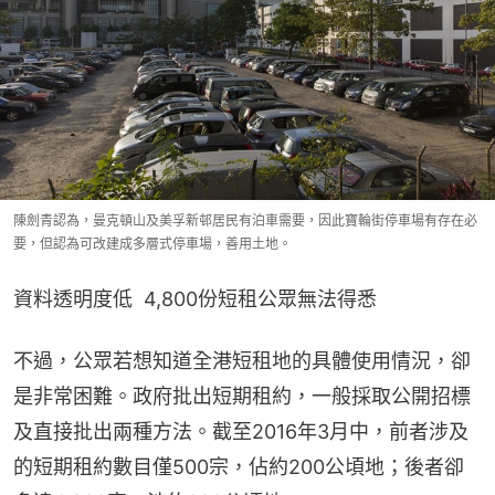
陳劍青認為，曼克頓山及美孚新邨居民有泊車需要，因此寶輪街停車場有存在必
要，但認為可改建成多層式停車場，善用土地。
資料透明度低  4,800份短租公眾無法得悉
不過，公眾若想知道全港短租地的具體使用情況，卻
是非常困難。政府批出短期租約，一般採取公開招標
及直接批出兩種方法。截至2016年3月中，前者涉及
的短期租約數目僅500宗，佔約200公頃地；後者卻