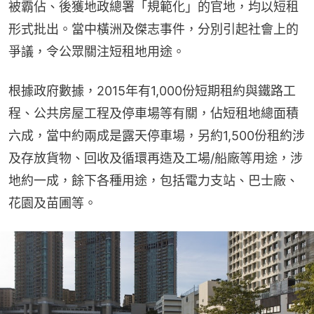
被霸佔、後獲地政總署「規範化」的官地，均以短租
形式批出。當中橫洲及傑志事件，分別引起社會上的
爭議，令公眾關注短租地用途。
根據政府數據，2015年有1,000份短期租約與鐵路工
程、公共房屋工程及停車場等有關，佔短租地總面積
六成，當中約兩成是露天停車場，另約1,500份租約涉
及存放貨物、回收及循環再造及工場/船廠等用途，涉
地約一成，餘下各種用途，包括電力支站、巴士廠、
花園及苗圃等。