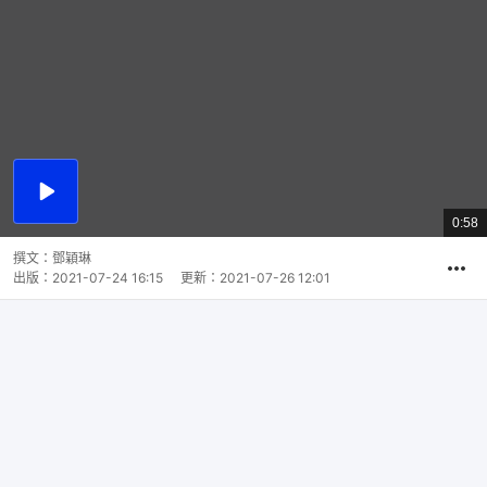
播
放
0:58
總
影
共
片
時
撰文：
鄧穎琳
間
出版：
2021-07-24 16:15
更新：
2021-07-26 12:01