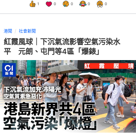
1
0
0
0
0
港聞
社會新聞
紅霞風球｜下沉氣流影響空氣污染水
平 元朗、屯門等4區「爆錶」