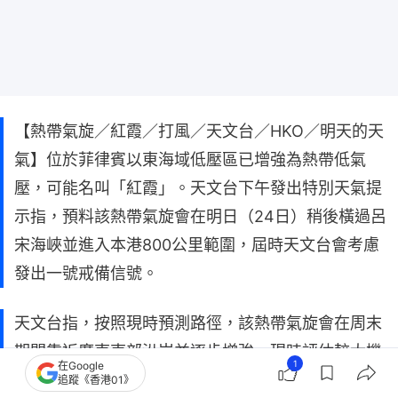
【熱帶氣旋／紅霞／打風／天文台／HKO／明天的天
氣】位於菲律賓以東海域低壓區已增強為熱帶低氣
壓，可能名叫「紅霞」。天文台下午發出特別天氣提
示指，預料該熱帶氣旋會在明日（24日）稍後橫過呂
宋海峽並進入本港800公里範圍，屆時天文台會考慮
發出一號戒備信號。
天文台指，按照現時預測路徑，該熱帶氣旋會在周末
期間靠近廣東東部沿岸並逐步增強，現時評估較大機
1
在Google
會在惠州至汕頭一帶登陸，但與本港的距離仍存在變
追蹤《香港01》