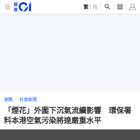
繁
|
简
港聞
社會新聞
「煙花」外圍下沉氣流續影響 環保署
料本港空氣污染將達嚴重水平