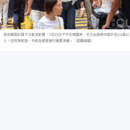
受到颱風紅霞下沉氣流影響，7月25日下午天晴酷熱，天文台錄得市區升至34度以
上。在旺角街頭，市民及遊客邊行邊要消暑。（梁鵬威攝）