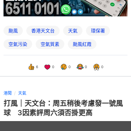
颱風
香港天文台
天氣
環保署
空氣污染
空氣質素
颱風紅霞
6
0
0
0
0
港聞
天氣
打風｜天文台：周五稍後考慮發一號風
球 3因素評周六須否掛更高