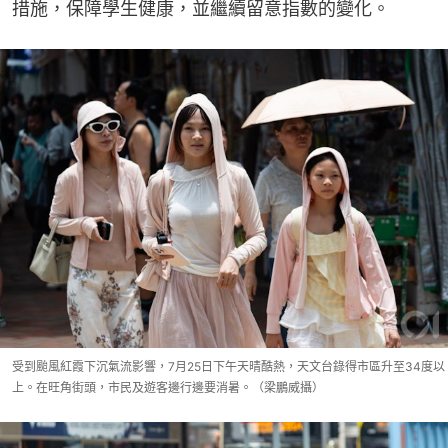
措施，保障學生健康，並繼續留意指數的變化。
受到颱風紅霞下沉氣流影響，7月25日下午天晴酷熱，天文台錄得市區升至34度以
上。在旺角街頭，市民及遊客邊行邊要消暑。（梁鵬威攝）