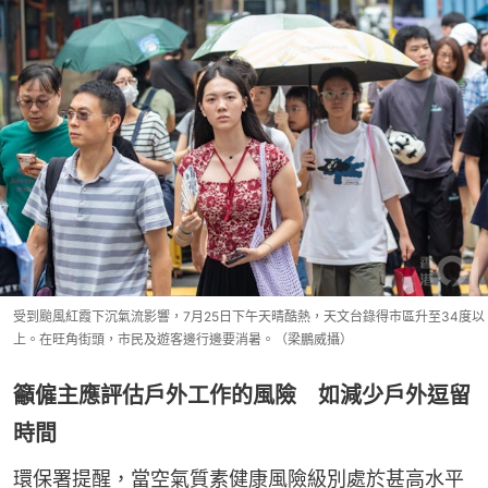
受到颱風紅霞下沉氣流影響，7月25日下午天晴酷熱，天文台錄得市區升至34度以
上。在旺角街頭，市民及遊客邊行邊要消暑。（梁鵬威攝）
籲僱主應評估戶外工作的風險 如減少戶外逗留
時間
環保署提醒，當空氣質素健康風險級別處於甚高水平