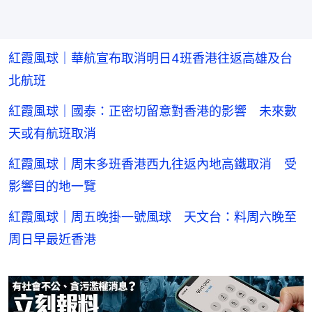
紅霞風球｜華航宣布取消明日4班香港往返高雄及台
北航班
紅霞風球｜國泰：正密切留意對香港的影響 未來數
天或有航班取消
紅霞風球｜周末多班香港西九往返內地高鐵取消 受
影響目的地一覽
紅霞風球｜周五晚掛一號風球 天文台：料周六晚至
周日早最近香港