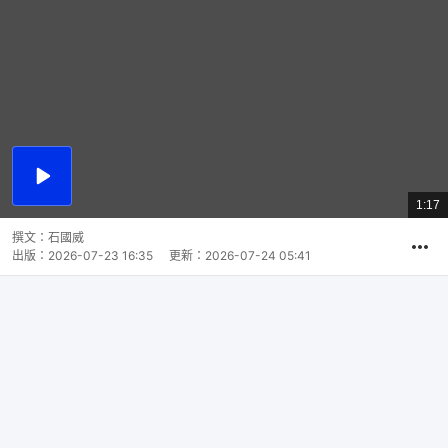
播
放
1:17
總
影
共
片
時
撰文：
石國威
間
出版：
2026-07-23 16:35
更新：
2026-07-24 05:41