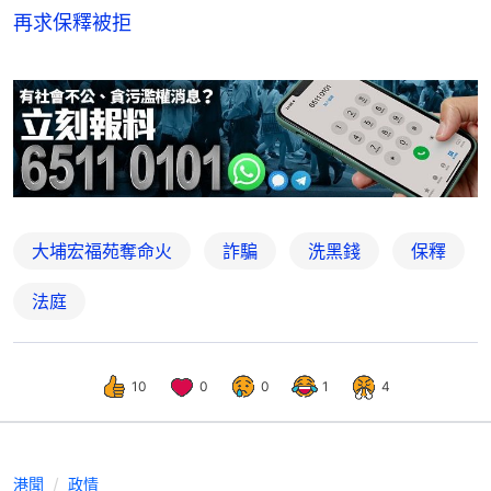
再求保釋被拒
大埔宏福苑奪命火
詐騙
洗黑錢
保釋
法庭
10
0
0
1
4
港聞
政情