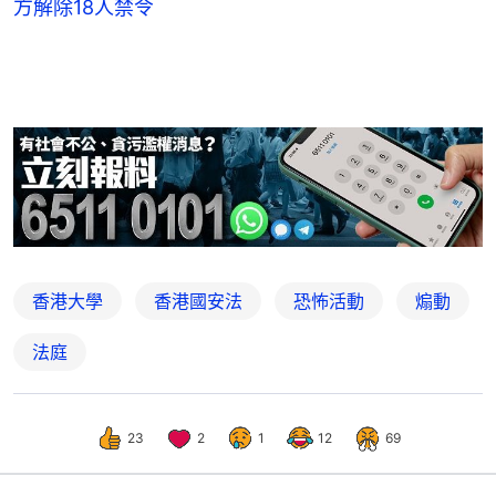
方解除18人禁令
香港大學
香港國安法
恐怖活動
煽動
法庭
23
2
1
12
69