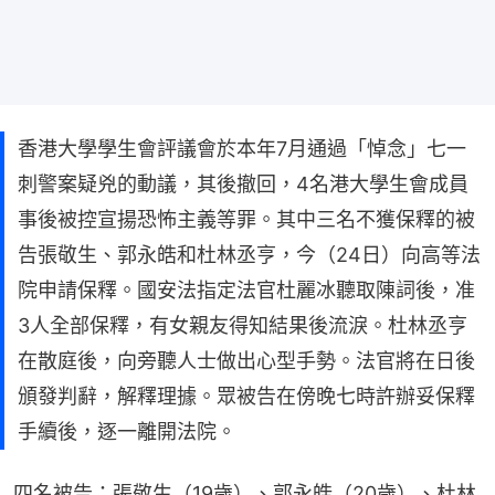
香港大學學生會評議會於本年7月通過「悼念」七一
刺警案疑兇的動議，其後撤回，4名港大學生會成員
事後被控宣揚恐怖主義等罪。其中三名不獲保釋的被
告張敬生、郭永皓和杜林丞亨，今（24日）向高等法
院申請保釋。國安法指定法官杜麗冰聽取陳詞後，准
3人全部保釋，有女親友得知結果後流淚。杜林丞亨
在散庭後，向旁聽人士做出心型手勢。法官將在日後
頒發判辭，解釋理據。眾被告在傍晚七時許辦妥保釋
手續後，逐一離開法院。
四名被告：張敬生（19歲）、郭永皓（20歲）、杜林