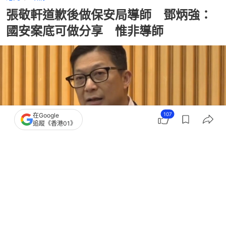
張敬軒道歉後做保安局導師 鄧炳強：
國安案底可做分享 惟非導師
107
在Google
追蹤《香港01》
撰文：
文維廣
出版：
2026-04-16 11:26
更新：
2026-04-16 11:30