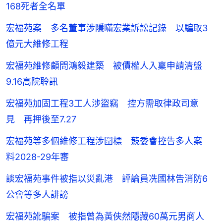
168死者全名單
宏福苑案 多名董事涉隱瞞宏業訴訟記錄 以騙取3
億元大維修工程
宏福苑維修顧問鴻毅建築 被債權人入稟申請清盤
9.16高院聆訊
宏福苑加固工程3工人涉盜竊 控方需取律政司意
見 再押後至7.27
宏福苑等多個維修工程涉圍標 競委會控告多人案
料2028-29年審
談宏福苑事件被指以災亂港 評論員冼國林告消防6
公會等多人誹謗
宏福苑訛騙案 被指曾為黃俠然隱藏60萬元男商人