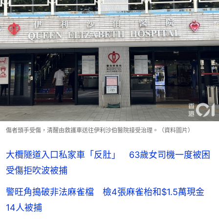
傷者頭手受傷，清醒由救護車送往伊利沙伯醫院接受治理。（資料圖片）
大欖隧道入口私家車「反肚」 63歲女司機一度被困
受傷拒吹波被捕
警旺角搗破非法麻雀檔 檢4張麻雀枱和$1.5萬現金
14人被捕