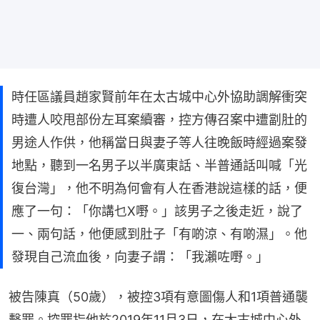
時任區議員趙家賢前年在太古城中心外協助調解衝突
時遭人咬甩部份左耳案續審，控方傳召案中遭劏肚的
男途人作供，他稱當日與妻子等人往晚飯時經過案發
地點，聽到一名男子以半廣東話、半普通話叫喊「光
復台灣」，他不明為何會有人在香港說這樣的話，便
應了一句：「你講乜X嘢。」該男子之後走近，說了
一、兩句話，他便感到肚子「有啲涼、有啲濕」。他
發現自己流血後，向妻子謂：「我瀨咗嘢。」
被告陳真（50歲），被控3項有意圖傷人和1項普通襲
擊罪。控罪指他於2019年11月3日，在太古城中心外