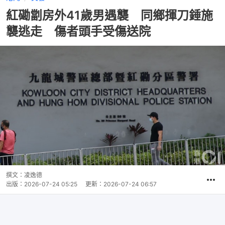
紅磡劏房外41歲男遇襲 同鄉揮刀錘施
襲逃走 傷者頭手受傷送院
撰文：
凌逸德
出版：
2026-07-24 05:25
更新：
2026-07-24 06:57