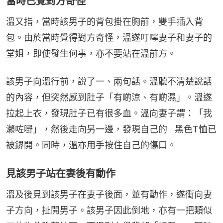
當時已覺對方奇怪
溫又指，當時該男子的背包掛在胸前，雙手插入背
包。由於當時覺得對方奇怪，溫遂叮嚀妻子和妻子的
堂姐，即使發生何事，亦不要站在溫前方。
該男子向溫行前，說了一、兩句話。溫聽不清楚說話
的內容，但突然感到肚子「有啲涼、有啲濕」。溫遂
拉起上衣，發現肚子已有很多血。溫向妻子謂：「我
瀨咗嘢」，然後走向另一邊，發現自己的   黑色T恤已
被鎅開。同時，溫亦用手按住自己的傷口。
見該男子站在妻後有動作
溫及後見到該男子在妻子後面，並有動作，遂衝向妻
子方向，扯開男子。該男子因此倒地，亦有一把類似