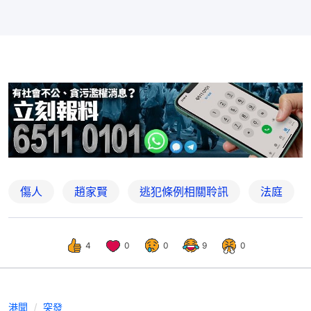
傷人
趙家賢
逃犯條例相關聆訊
法庭
4
0
0
9
0
港聞
突發