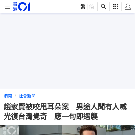
繁
|
简
港聞
社會新聞
趙家賢被咬甩耳朵案 男途人聞有人喊
光復台灣覺奇 應一句即遇襲