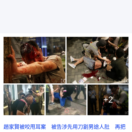
+
2
趙家賢被咬甩耳案 被告涉先用刀劏男途人肚 再把