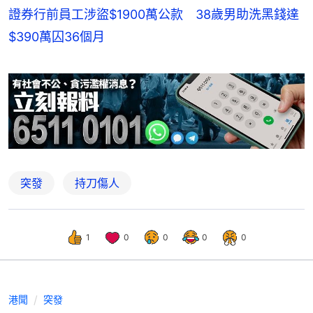
證券行前員工涉盜$1900萬公款 38歲男助洗黑錢達
$390萬囚36個月
突發
持刀傷人
1
0
0
0
0
港聞
突發