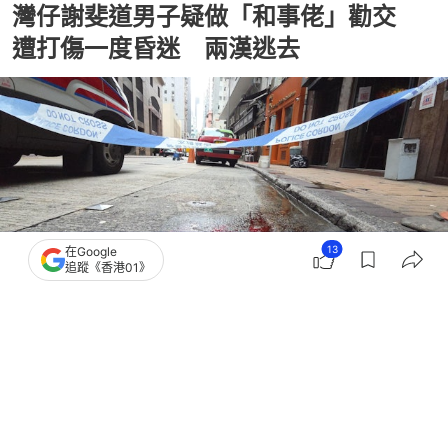
灣仔謝斐道男子疑做「和事佬」勸交
遭打傷一度昏迷 兩漢逃去
13
在Google
追蹤《香港01》
撰文：
黃偉民
出版：
2026-06-19 12:49
更新：
2026-06-20 19:42