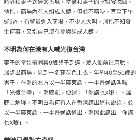
時許和妻子到達太古城，準備和妻子的堂姐食晚飯。
他指，商場內有人組成人鏈，但並不嘈吵。直至下午
5時許，有警員進入商場，不少人大叫。溫指不知發
生何事，又指自己沒有參與組成人鏈。
不明為何在港有人喊光復台灣
妻子的堂姐帶同其9歲兒子到達，眾人便前往用膳。
溫步出商場，見到一名穿灰色上衣、年約40至50歲的
男子，在溫的右方以一半廣東話、一半普通話叫喊
「光復台灣」。溫聽罷，便謂：「你講乜X嘢」。溫
庭上解釋，不明白為何有人在香港講出這句說話，並
以一半廣東話、一半普通話道出，溫因此講出「你講
乜X嘢」。