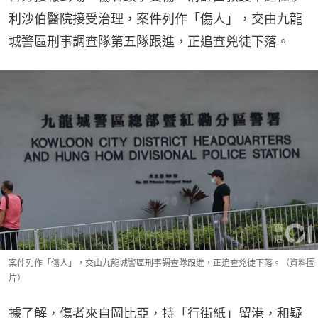
利沙伯醫院接受治理，案件列作「傷人」，交由九龍
城警區刑事調查隊第五隊跟進，正追查兇徒下落。
案件列作「傷人」，交由九龍城警區刑事調查隊跟進，正追查兇徒下落。（資料圖
片）
據了解，傷者來自岡比亞，持「行街紙」留港，和疑