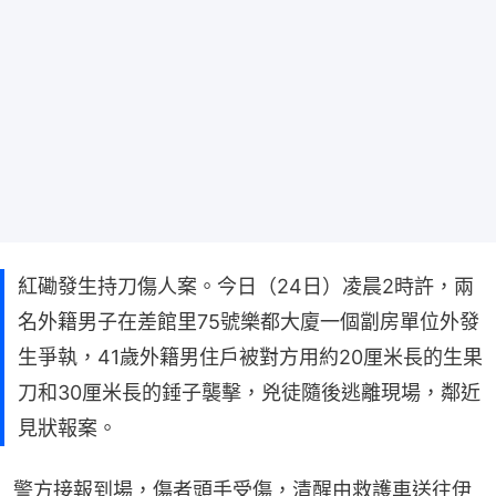
紅磡發生持刀傷人案。今日（24日）凌晨2時許，兩
名外籍男子在差館里75號樂都大廈一個劏房單位外發
生爭執，41歲外籍男住戶被對方用約20厘米長的生果
刀和30厘米長的錘子襲擊，兇徒隨後逃離現場，鄰近
見狀報案。
警方接報到場，傷者頭手受傷，清醒由救護車送往伊