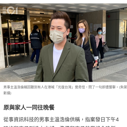
男事主溫浩倫稱因聽到有人在港喊「光復台灣」覺奇怪，問了一句即遭襲擊。(朱棨
新攝)
原與家人一同往晚餐
從事資訊科技的男事主溫浩倫供稱，指案發日下午4