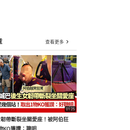
:27
六合彩結果｜今期8.6頭獎1900萬即
時攪珠｜中獎號碼+派彩獎金
下星期再打風？AI預測熱帶氣旋闖港
400公里+路徑 天文台最新預測
:36
德33歲女遭囚虐4個月！性侵、暴打
逼食糞 半裸綁露台被鄰居揭發
美心月餅禮盒設計惹熱議！字體排位
暗藏玄機？網民：亂到無晒焦點
有片｜的士司機疑拒開冷氣：開唔開
都$29 女乘客嬲爆拍片惹熱議
:31