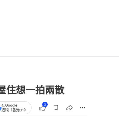
屋住想一拍兩散
3
在Google
追蹤《香港01》
章
查看更多