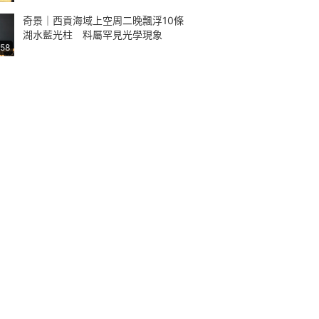
奇景｜西貢海域上空周二晚飄浮10條
湖水藍光柱 料屬罕見光學現象
:58