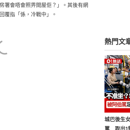
00
房署會唔會照畀間屋佢？」。其後有網
回覆指「係，冷戰中」。
00
00