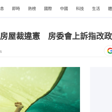
息
即時
熱榜
國際
中國
科技
生活
體
房屋裁違憲 房委會上訴指改政
45