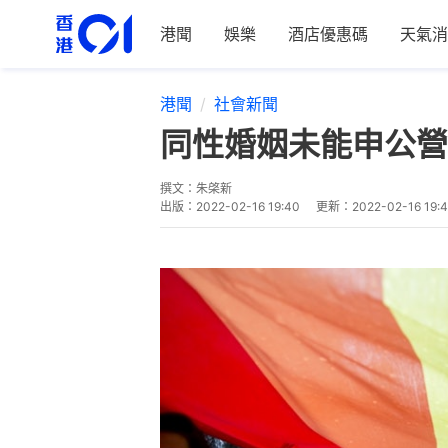
港聞
娛樂
酒店優惠碼
天氣消
港聞
社會新聞
同性婚姻未能申公營
撰文：
朱棨新
出版：
2022-02-16 19:40
更新：
2022-02-16 19: