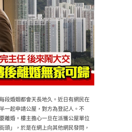
城巴後生
罵 取出1
每段婚姻都會天長地久。近日有網民在
半一起申請公屋，對方為登記人。不
02
要離婚。樓主擔心一旦在派獲公屋單位
街頭」，於是在網上向其他網民發問，