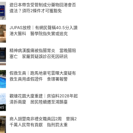
遊日本帶含受管制成分藥物回港會否
違法？須符2條件才可獲豁免
JUPAS放榜｜有網民聲稱40.5分入讀
港大醫科 醫學院指失實或追究
精神病漢腹痛被指腸胃炎 當晚腸阻
塞亡 家屬質疑誤診召死因研訊
假救生員｜跑馬地豪宅雲暉大廈疑有
救生員用虛假證件 食環署報警
觀塘花園大廈重建｜房協料2028年起
清拆兩廈 居民陸續遷至鴻鵠臺
:45
商人胡楚南非禮女職員囚2周 曾捐2
千萬人民幣有貢獻 指刑罰太重