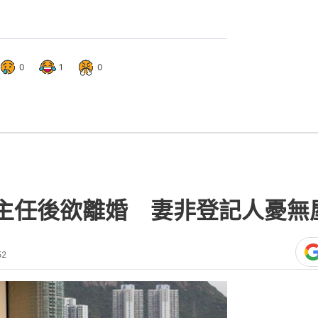
0
1
0
主任後欲離婚 妻非登記人憂無
52
熱門文