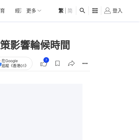
育
經濟
更多
01深圳
繁
觀點
|
简
健康
好食玩飛
登入
女
策影響輪候時間
7
在Google
追蹤《香港01》