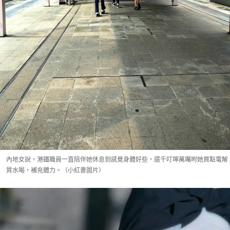
內地女說，港鐵職員一直陪伴她休息到感覺身體好些，還千叮嚀萬囑咐她買點電解
質水喝，補充體力。（小紅書圖片）