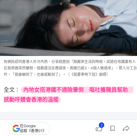
有網民認同香港人外冷內熱，分享經歷說「剛搬來生活的時候，試過在地鐵裏有人
在我旁邊突然暈倒，我都還沒反應過來，周邊已經3、4個人衝過來」，眾人分工合
作，「我被嚇到了，也被感動到了」。（《我要準時下班》劇照）
全文：
內地女搭港鐵不適險暈倒　嘔吐獲職員幫助　
感動呼體會香港的溫暖
2
在Google
追蹤《香港01》