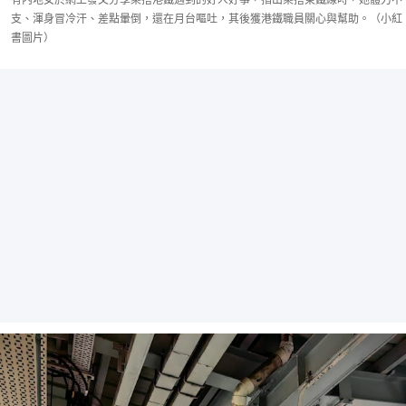
支、渾身冒冷汗、差點暈倒，還在月台嘔吐，其後獲港鐵職員關心與幫助。（小紅
書圖片）