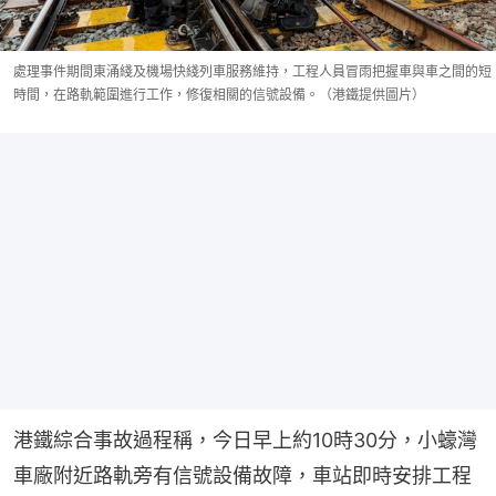
處理事件期間東涌綫及機場快綫列車服務維持，工程人員冒雨把握車與車之間的短
時間，在路軌範圍進行工作，修復相關的信號設備。（港鐵提供圖片）
港鐵綜合事故過程稱，今日早上約10時30分，小蠔灣
車廠附近路軌旁有信號設備故障，車站即時安排工程