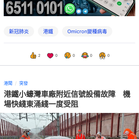
新冠肺炎
港鐵
Omicron變種病毒
2
0
0
0
0
港聞
突發
港鐵小蠔灣車廠附近信號設備故障 機
場快綫東涌綫一度受阻