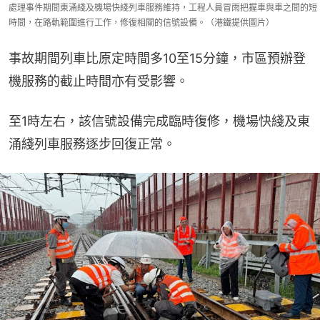
處理事件期間東涌綫及機場快綫列車服務維持，工程人員冒雨把握車與車之間的短
時間，在路軌範圍進行工作，修復相關的信號設備。（港鐵提供圖片）
事故期間列車比原定時間多10至15分鐘，市區預辦登
機服務的截止時間亦有受影響。
至1時左右，該信號設備完成臨時復修，機場快綫及東
涌綫列車服務逐步回復正常。