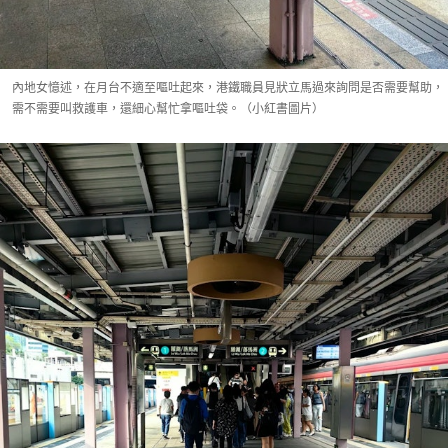
內地女憶述，在月台不適至嘔吐起來，港鐵職員見狀立馬過來詢問是否需要幫助，
需不需要叫救護車，還細心幫忙拿嘔吐袋。（小紅書圖片）