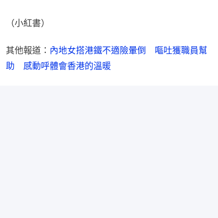
（小紅書）
其他報道：
內地女搭港鐵不適險暈倒　嘔吐獲職員幫
助　感動呼體會香港的溫暖