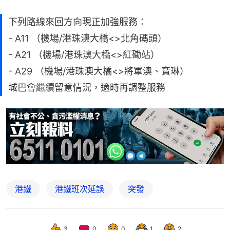
下列路線來回方向現正加強服務：
- A11 （機場/港珠澳大橋<>北角碼頭）
- A21 （機場/港珠澳大橋<>紅磡站）
- A29 （機場/港珠澳大橋<>將軍澳、寶琳）
城巴會繼續留意情況，適時再調整服務
港鐵
港鐵班次延誤
突發
3
0
0
1
2