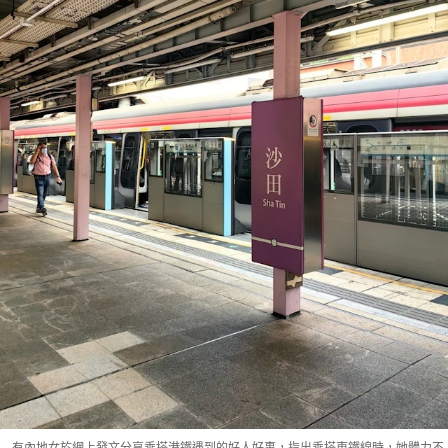
有內地女於網上發文分享乘搭港鐵遇到的好人好事，指出乘搭東鐵線時，她體力不