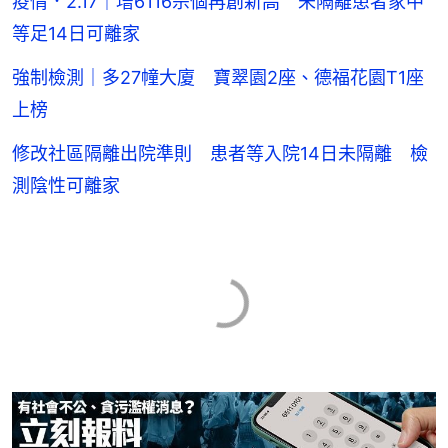
疫情．2.17｜增6116宗個再創新高 未隔離患者家中
等足14日可離家
強制檢測｜多27幢大廈 寶翠園2座、德福花園T1座
上榜
修改社區隔離出院準則 患者等入院14日未隔離 檢
測陰性可離家