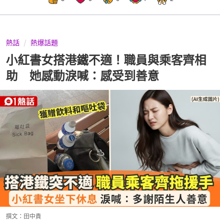
熱話
熱爆話題
小紅書女搭港鐵不適！職員與乘客齊相
助 她感動淚喊：感受到善意
撰文：
田中貴