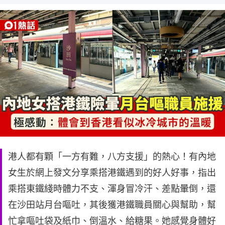
港人都有顆「一方有難，八方支援」的熱心！有內地
女生於網上發文分享乘搭港鐵遇到的好人好事，指出
乘搭東鐵綫時體力不支、渾身冒冷汗、差點暈倒，還
在沙田站月台嘔吐，其後獲港鐵職員關心與幫助，幫
忙拿嘔吐袋及紙巾、倒溫水、給糖果。她感覺身體好