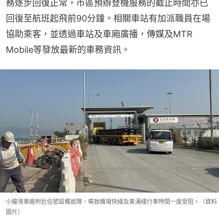
務逐步回復正常，市區預辦登機服務的截止時間亦已
回復至航班起飛前90分鐘。相關車站有加派職員在場
協助乘客，並透過車站及車廂廣播，傳媒及MTR 
Mobile等發放最新的車務資訊。
小蠔灣車廠附近信號設備故障，導致機場快綫及東涌綫行車時間一度受阻。（資料
圖片）