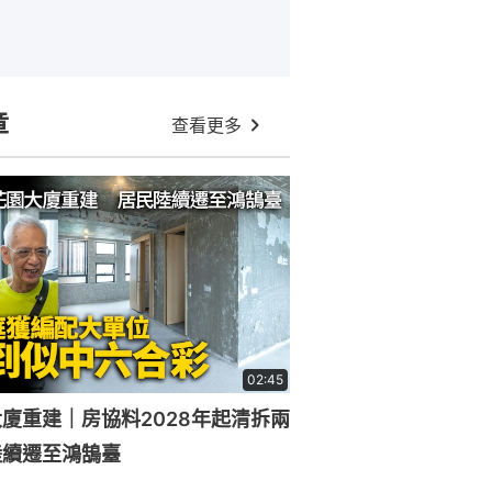
章
查看更多
02:45
廈重建｜房協料2028年起清拆兩
陸續遷至鴻鵠臺