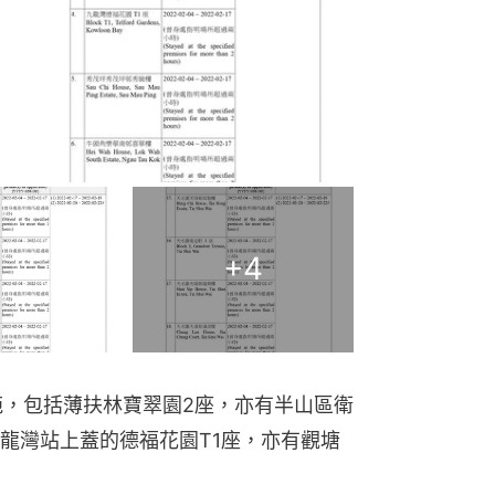
+
4
苑，包括薄扶林寶翠園2座，亦有半山區衛
龍灣站上蓋的德福花園T1座，亦有觀塘