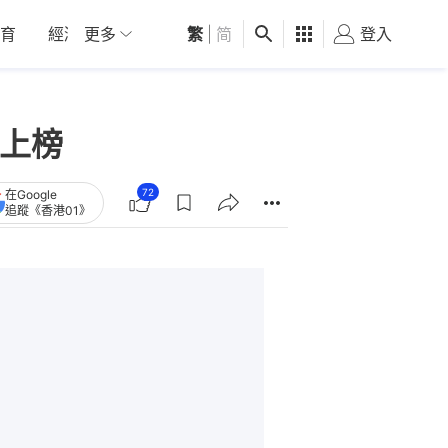
育
經濟
更多
01深圳
繁
觀點
|
简
健康
好食玩飛
登入
女
座上榜
72
在Google
追蹤《香港01》