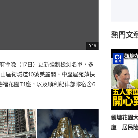
熱門文
0:19
總
共
時
間
府今晚（17日）更新強制檢測名單，多
半山區衛城道10號美麗閣、中產屋苑薄扶
德福花園T1座，以及順利紀律部隊宿舍6
觀塘花園大
廈 居民