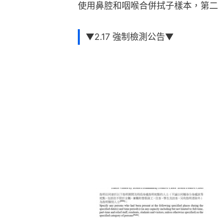
使用鼻腔和咽喉合併拭子樣本，第二
▼2.17 強制檢測公告▼