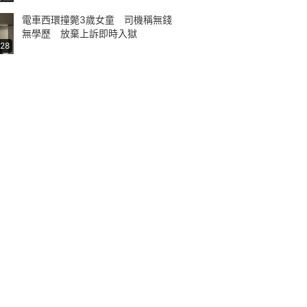
電車西環撞斃3歲女童 司機稱無錢
無學歷 放棄上訴即時入獄
:28