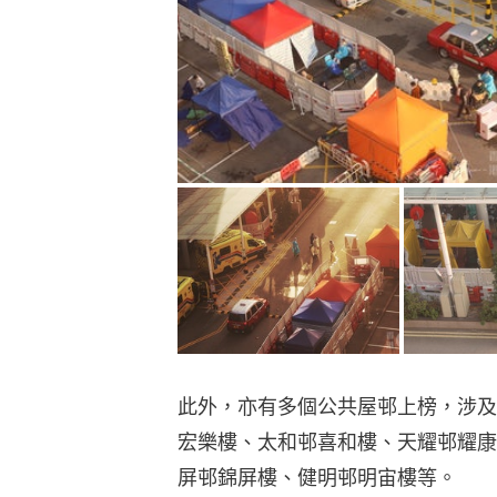
此外，亦有多個公共屋邨上榜，涉及
宏樂樓、太和邨喜和樓、天耀邨耀康
屏邨錦屏樓、健明邨明宙樓等。