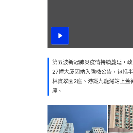
播
放
影
片
第五波新冠肺炎疫情持續蔓延，政
27幢大廈因納入強檢公告，包括
林寶翠園2座、港鐵九龍灣站上蓋
座。