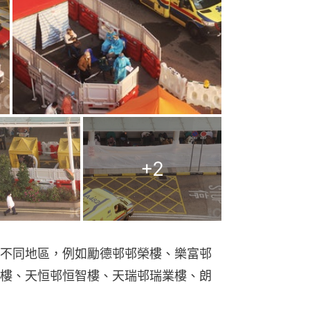
+
2
不同地區，例如勵德邨邨榮樓、樂富邨
樓、天恒邨恒智樓、天瑞邨瑞業樓、朗