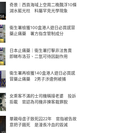
奇景｜西貢海域上空周二晚飄浮10條
湖水藍光柱 料屬罕見光學現象
:58
衞生署檢獲100盒港人遊日必買感冒
藥止痛藥 署方指含管制成分
日本止痛藥｜衞生署打擊非法售賣
即睇布洛芬、二氫可待因副作用
衞生署再檢獲140盒港人遊日必買感
冒藥止痛藥 2男子涉違例被捕
女乘客不滿的士司機稱接老婆 投訴
拒載 官認為司機非揀客裁罪脫
單親母虐子致死囚22年 官指被告故
意把子餓死 是漫長冷血的毀滅