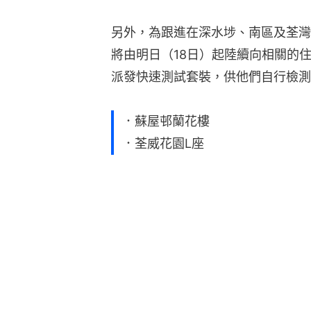
另外，為跟進在深水埗、南區及荃灣
將由明日（18日）起陸續向相關的
派發快速測試套裝，供他們自行檢測
．蘇屋邨蘭花樓
．荃威花園L座