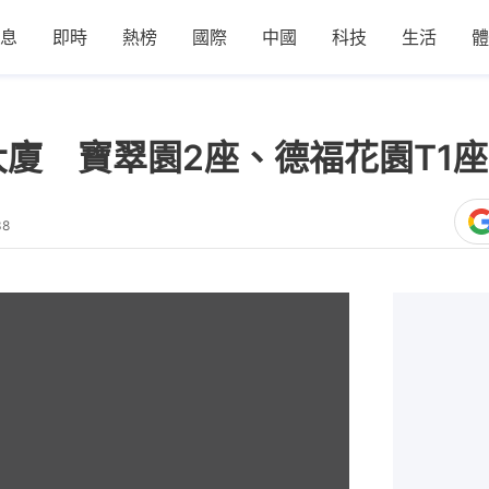
息
即時
熱榜
國際
中國
科技
生活
體
大廈 寶翠園2座、德福花園T1
38