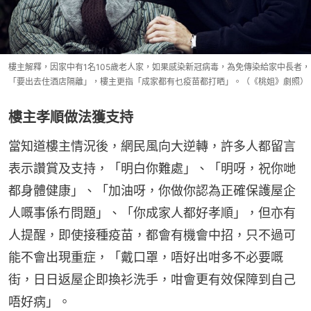
樓主解釋，因家中有1名105歲老人家，如果感染新冠病毒，為免傳染給家中長者，
「要出去住酒店隔離」，樓主更指「成家都有乜疫苗都打晒」。（《桃姐》劇照）
樓主孝順做法獲支持
當知道樓主情況後，網民風向大逆轉，許多人都留言
表示讚賞及支持，「明白你難處」、「明呀，祝你哋
都身體健康」、「加油呀，你做你認為正確保護屋企
人嘅事係冇問題」、「你成家人都好孝順」，但亦有
人提醒，即使接種疫苗，都會有機會中招，只不過可
能不會出現重症，「戴口罩，唔好出咁多不必要嘅
街，日日返屋企即換衫洗手，咁會更有效保障到自己
唔好病」。