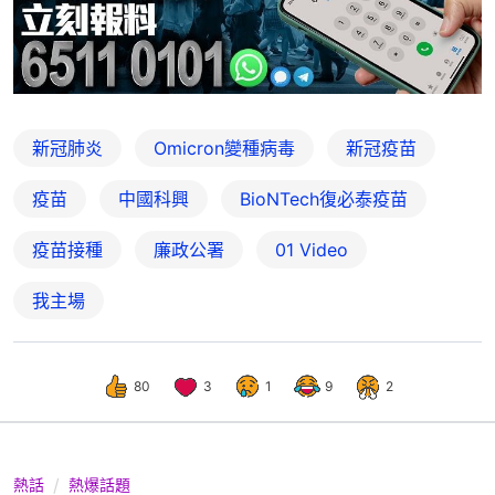
新冠肺炎
Omicron變種病毒
新冠疫苗
疫苗
中國科興
BioNTech復必泰疫苗
疫苗接種
廉政公署
01 Video
我主場
80
3
1
9
2
熱話
熱爆話題