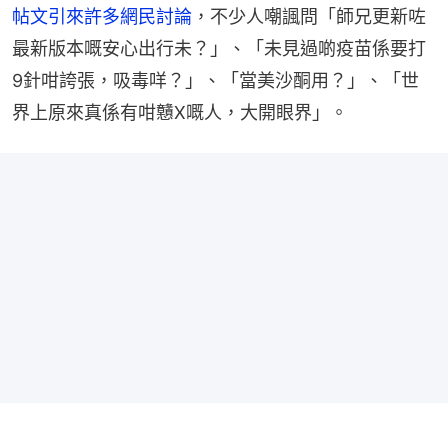
帖文引來許多網民討論
，不少人嘲諷問「師兄更新咗
最新版本嘅安心出行未？」、「未見過啲疫苗係要打
9針咁誇張，吸毒咩？」、「當美沙酮用？」、「世
界上原來真係有咁戇X嘅人，大開眼界」。