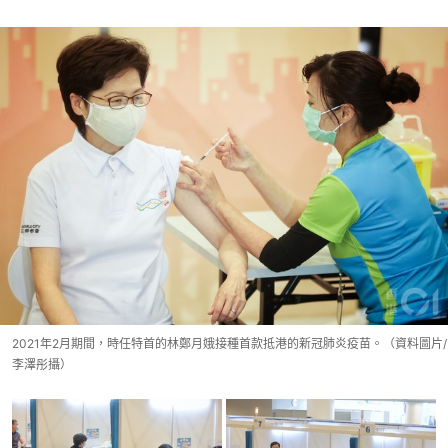
2021年2月期間，時任特首的林鄭月娥接種首款抵港的新冠肺炎疫苗。（資料圖片/
李澤彤攝）