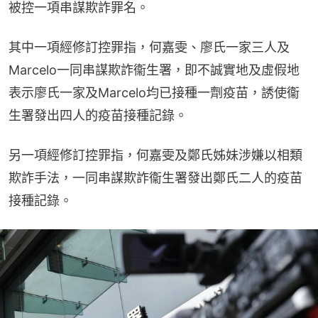
被控一項串謀欺詐罪名。
其中一項經修訂控罪指，何嘉雯、廖氏一家三人及
Marcelo一同串謀欺詐衞生署，即不誠實地及虛假地
表示廖氏一家及Marcelo均已接種一劑疫苗，誘使衞
生署發出四人的疫苗接種記錄。
另一項經修訂控罪指，何嘉雯及鄭氏姊妹涉嫌以相類
欺詐手法，一同串謀欺詐衞生署發出鄭氏二人的疫苗
接種記錄。