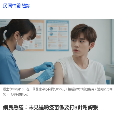
民同情籲體諒
樓主今年6月16日在一間醫療中心自費1,800元，接種第9針新冠疫苗，遭到網民嘲
笑。（AI生成圖片）
網民熱議：未見過啲疫苗係要打9針咁誇張