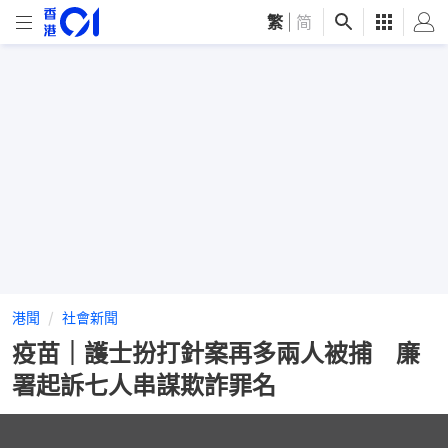
繁
|
简
港聞
社會新聞
疫苗｜護士扮打針案再多兩人被捕 廉
署起訴七人串謀欺詐罪名