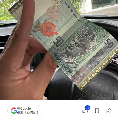
樓主展示兒子給予的50令吉（約99港元）紙幣「早餐費」。
95
在Google
（Threads@takaful_boss.bul）
追蹤《香港01》