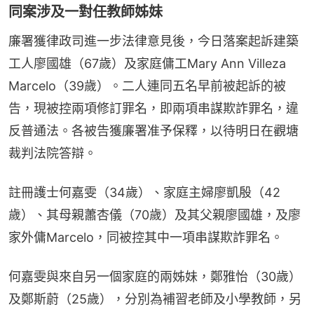
同案涉及一對任教師姊妹
廉署獲律政司進一步法律意見後，今日落案起訴建築
工人廖國雄（67歲）及家庭傭工Mary Ann Villeza 
Marcelo（39歲）。二人連同五名早前被起訴的被
告，現被控兩項修訂罪名，即兩項串謀欺詐罪名，違
反普通法。各被告獲廉署准予保釋，以待明日在觀塘
裁判法院答辯。
註冊護士何嘉雯（34歲）、家庭主婦廖凱殷（42
歲）、其母親蕭杏儀（70歲）及其父親廖國雄，及廖
家外傭Marcelo，同被控其中一項串謀欺詐罪名。
何嘉雯與來自另一個家庭的兩姊妹，鄭雅怡（30歲）
及鄭斯蔚（25歲），分別為補習老師及小學教師，另