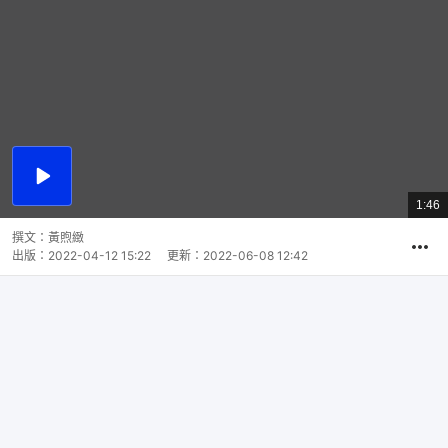
播
放
1:46
總
影
共
片
時
撰文：
黃煦緻
間
出版：
2022-04-12 15:22
更新：
2022-06-08 12:42