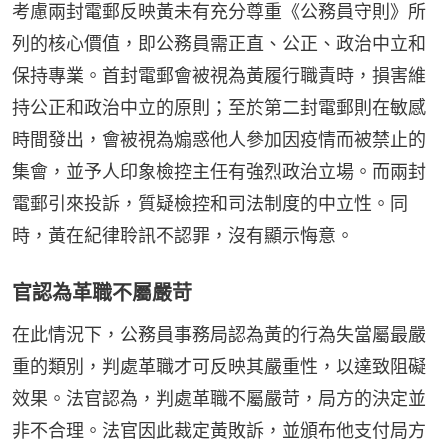
考慮兩封電郵反映黃未有充分尊重《公務員守則》所
列的核心價值，即公務員需正直、公正、政治中立和
保持專業。首封電郵會被視為黃履行職責時，損害維
持公正和政治中立的原則；至於第二封電郵則在敏感
時間發出，會被視為煽惑他人參加因疫情而被禁止的
集會，並予人印象檢控主任有強烈政治立場。而兩封
電郵引來投訴，質疑檢控和司法制度的中立性。同
時，黃在紀律聆訊不認罪，沒有顯示悔意。
官認為革職不屬嚴苛
在此情況下，公務員事務局認為黃的行為失當屬最嚴
重的類別，判處革職才可反映其嚴重性，以達致阻礙
效果。法官認為，判處革職不屬嚴苛，局方的決定並
非不合理。法官因此裁定黃敗訴，並頒布他支付局方