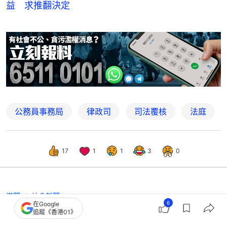
益 求推翻決定
公務員事務局
律政司
司法覆核
法庭
17
1
1
3
0
港聞
社會新聞
6
在Google
誇大逾5000服務時數呃社署130萬津
追蹤《香港01》