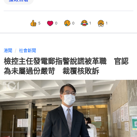
5
0
0
1
1
港聞
社會新聞
檢控主任發電郵指警說謊被革職 官認
為未屬過份嚴苛 裁覆核敗訴