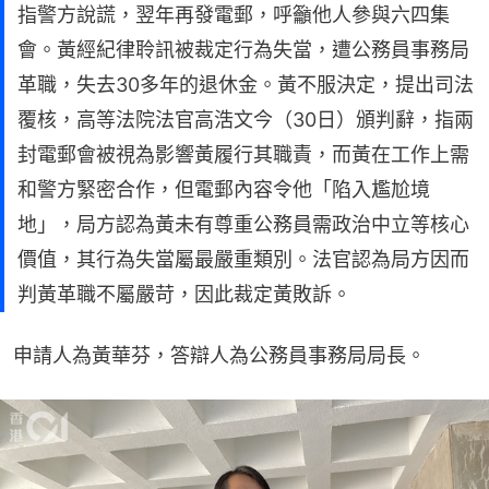
指警方說謊，翌年再發電郵，呼籲他人參與六四集
會。黃經紀律聆訊被裁定行為失當，遭公務員事務局
革職，失去30多年的退休金。黃不服決定，提出司法
覆核，高等法院法官高浩文今（30日）頒判辭，指兩
封電郵會被視為影響黃履行其職責，而黃在工作上需
和警方緊密合作，但電郵內容令他「陷入尷尬境
地」，局方認為黃未有尊重公務員需政治中立等核心
價值，其行為失當屬最嚴重類別。法官認為局方因而
判黃革職不屬嚴苛，因此裁定黃敗訴。
申請人為黃華芬，答辯人為公務員事務局局長。