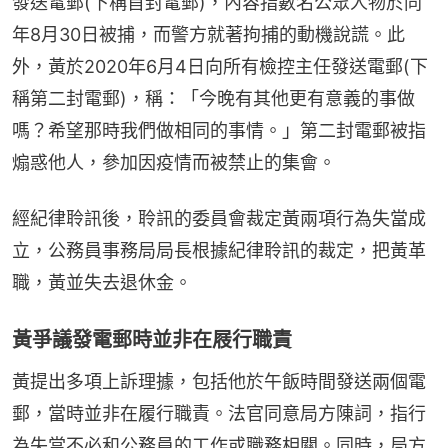
發送電郵(下稱首封電郵)，內容指數名公眾人物於同
年8月30日被捕，而警方就著拘捕的動機說謊。此
外，黃於2020年6月4日向所有檢控主任發送電郵(下
稱第二封電郵)，稱：「今晚有其他更有意義的事做
嗎？希望那時我們做相同的事情。」第二封電郵被指
煽惑他人，參加因疫情而被禁止的集會。
經紀律聆訊後，聆訊的委員會裁定黃兩項行為失當成
立，公務員事務局局長根據紀律聆訊的裁定，把黃革
職，黃並失去退休金。
黃爭議發電郵時並非在屐行職責
黃提出多項上訴理據，包括他於午飯時間發送兩個電
郵，當時並非在履行職責。法官同意局方陳詞，指行
為失當不必和公務員的工作或職務相關。同時，局方