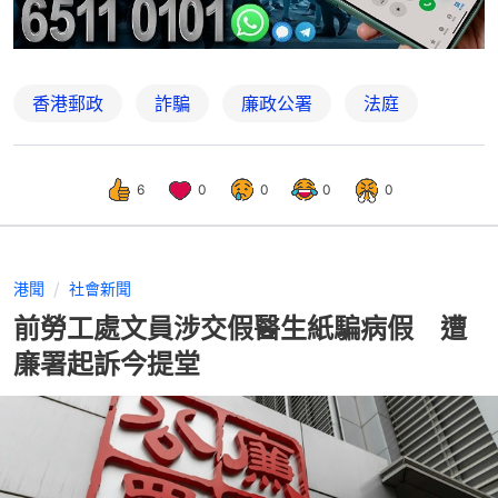
香港郵政
詐騙
廉政公署
法庭
6
0
0
0
0
港聞
社會新聞
前勞工處文員涉交假醫生紙騙病假 遭
廉署起訴今提堂