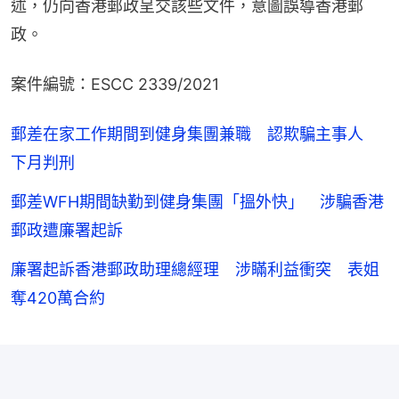
述，仍向香港郵政呈交該些文件，意圖誤導香港郵
政。
案件編號：ESCC 2339/2021
郵差在家工作期間到健身集團兼職 認欺騙主事人
下月判刑
郵差WFH期間缺勤到健身集團「搵外快」 涉騙香港
郵政遭廉署起訴
廉署起訴香港郵政助理總經理 涉瞞利益衝突 表姐
奪420萬合約