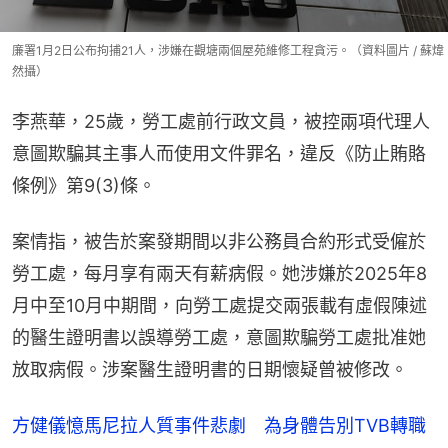
廉署1月2日公布拘捕21人，涉嫌在觀塘兩個屋苑維修工程貪污。（資料圖片 / 蘇煒
然攝）
李燕華，25歲，勞工處前行政文員，被控兩項代理人
意圖欺騙其主事人而使用文件罪名，違反《防止賄賂
條例》第9(3)條。
案情指，被告於案發期間以非公務員合約形式受僱於
勞工處，每月享有兩天有薪病假。她涉嫌於2025年8
月中至10月中期間，向勞工處提交兩張載有虛假陳述
的醫生證明書以誤導勞工處，意圖欺騙勞工處批准她
放取病假。涉案醫生證明書的日期懷疑曾被修改。
方健儀憶馬尼拉人質事件悲劇 為身體告別TVB轉職