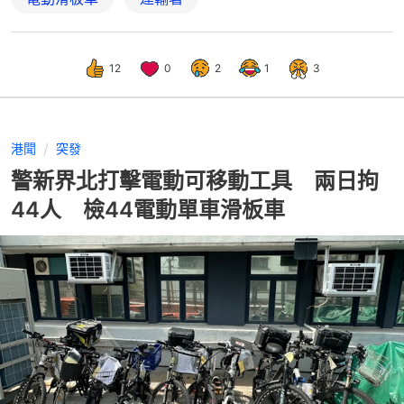
12
0
2
1
3
港聞
突發
警新界北打擊電動可移動工具 兩日拘
44人 檢44電動單車滑板車