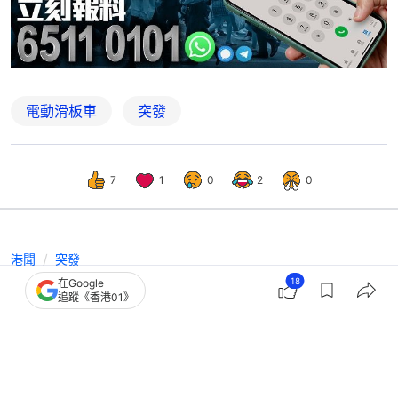
電動滑板車
突發
7
1
0
2
0
港聞
突發
18
在Google
大嶼山警區拉兩男女涉4宗罪 檢兩部電
追蹤《香港01》
動滑板車