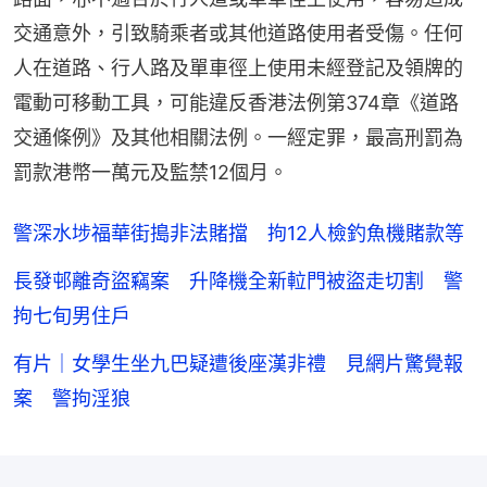
交通意外，引致騎乘者或其他道路使用者受傷。任何
人在道路、行人路及單車徑上使用未經登記及領牌的
電動可移動工具，可能違反香港法例第374章《道路
交通條例》及其他相關法例。一經定罪，最高刑罰為
罰款港幣一萬元及監禁12個月。
警深水埗福華街搗非法賭擋 拘12人檢釣魚機賭款等
長發邨離奇盜竊案 升降機全新𨋢門被盜走切割 警
拘七旬男住戶
有片｜女學生坐九巴疑遭後座漢非禮 見網片驚覺報
案 警拘淫狼