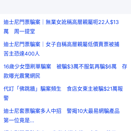
迪士尼門票騙案｜無業女訛稱高層親屬呃22人$13
萬 周一提堂
迪士尼門票騙案｜女子自稱高層親屬低價賣票被捕
苦主恐達400人
16歲少女墮刷單騙案 被騙$3萬不服氣再騙$6萬 存
款曝光震驚網民
代訂「佛跳牆」騙案頻生 食店女東主被騙$21萬報
警
迪士尼套票騙案多人中招 警揭10大最易網騙產品
第一位竟是...