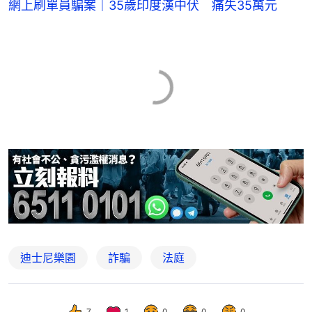
網上刷單員騙案｜35歲印度漢中伏 痛失35萬元
迪士尼樂園
詐騙
法庭
7
1
0
0
0