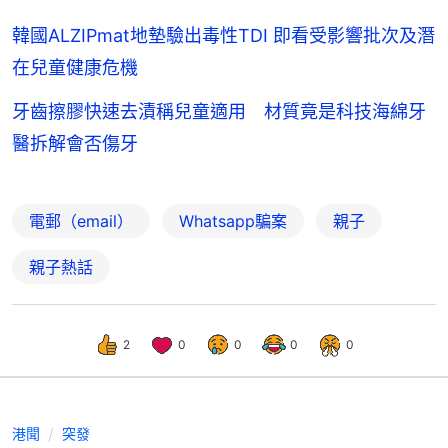
韓國ALZIPmat地墊驗出毒性TDI 即看受影響批次及潛
在兒童健康危機
牙齒擦膠快速去漬稱兒童適用 材質竟是科技海綿牙
醫拆解會否傷牙
電郵（email）
Whatsapp騙案
親子
親子熱話
2
0
0
0
0
港聞
突發