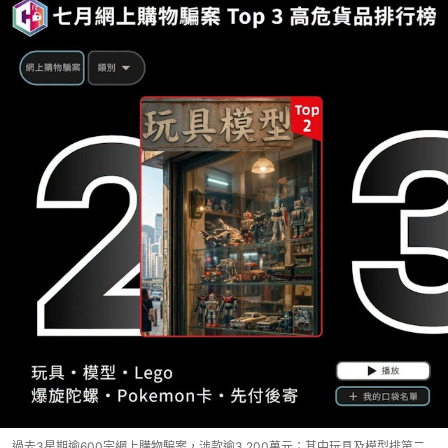
過去3星期逾600宗網上購物騙案，涉款逾3,200萬元；其中玩具及模型排第二