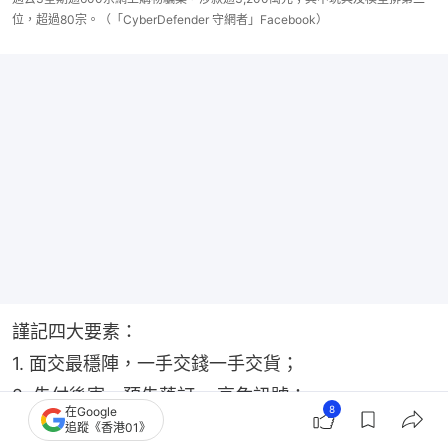
位，超過80宗。（「CyberDefender 守網者」Facebook）
謹記四大要素：
1. 面交最穩陣，一手交錢一手交貨；
2. 先付後寄、預先落訂 = 高危訊號；
8
在Google
3. 留意賣家帳戶開設日期及交易紀錄，如新帳戶兼價
追蹤《香港01》