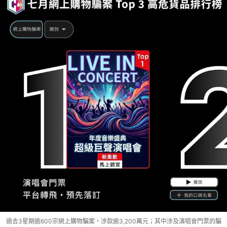
過去3星期逾600宗網上購物騙案，涉款逾3,200萬元；其中涉及演唱會門票的騙