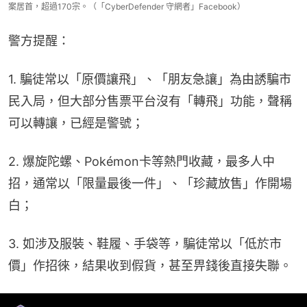
案居首，超過170宗。（「CyberDefender 守網者」Facebook）
警方提醒：
1. 騙徒常以「原價讓飛」、「朋友急讓」為由誘騙市
民入局，但大部分售票平台沒有「轉飛」功能，聲稱
可以轉讓，已經是警號；
2. 爆旋陀螺、Pokémon卡等熱門收藏，最多人中
招，通常以「限量最後一件」、「珍藏放售」作開場
白；
3. 如涉及服裝、鞋履、手袋等，騙徒常以「低於市
價」作招徠，結果收到假貨，甚至畀錢後直接失聯。