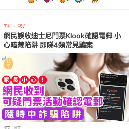
生活
親子
網民誤收迪士尼門票Klook確認電郵 小
心暗藏陷阱 即睇4類常見騙案
撰文：
阿言