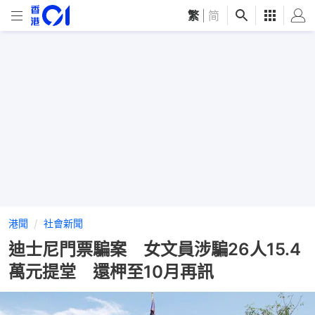
繁
|
简
港聞
社會新聞
迪士尼門票騙案 女文員涉騙26人15.4
萬元提堂 還柙至10月再訊