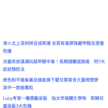
港人北上深圳拼豆成熱潮 劣質有毒膠珠藏甲醛及燙傷
危機
兒童房放滿潮玩疑甲醛中毒！長期接觸或致癌 附7大
症狀預防法
綠色和平揭雀巢及達能旗下嬰兒果蓉含大量微塑膠
其中一款逾萬粒
Lucy考第一獲獎勵染髮 指太早接觸化學物 即睇兒
童染髮3大危機