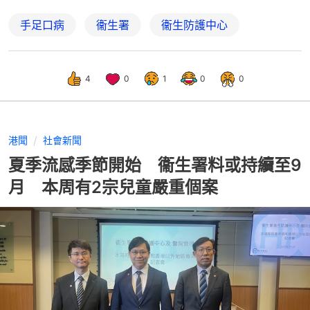
手足口病
衞生署
衞生防護中心
4
0
1
0
0
港聞
社會新聞
夏季流感季節開始 衞生署料或持續至9
月 本周有2宗兒童嚴重個案