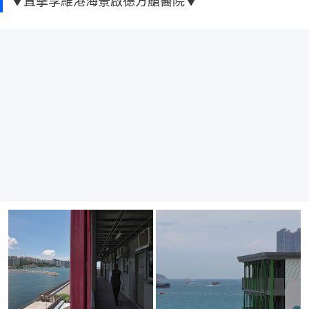
▼直擊享維港海景啟德方艙醫院▼