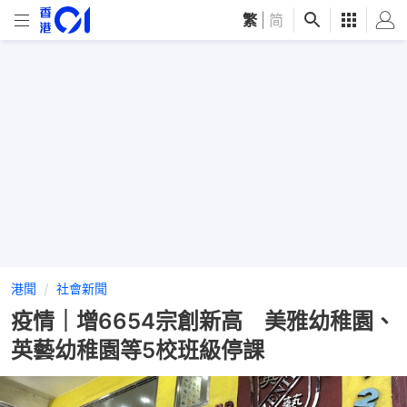
繁
|
简
港聞
社會新聞
疫情｜增6654宗創新高 美雅幼稚園、
英藝幼稚園等5校班級停課