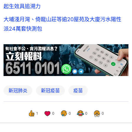
起生效具追溯力
大埔淺月灣、倚龍山莊等逾20屋苑及大廈污水陽性
派24萬套快測包
新冠肺炎
新冠疫苗
疫苗
1
0
0
0
0