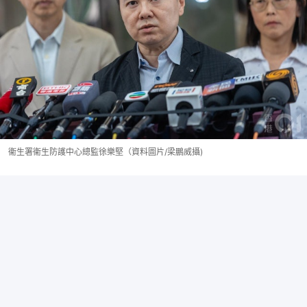
衞生署衞生防護中心總監徐樂堅（資料圖片/梁鵬威攝)