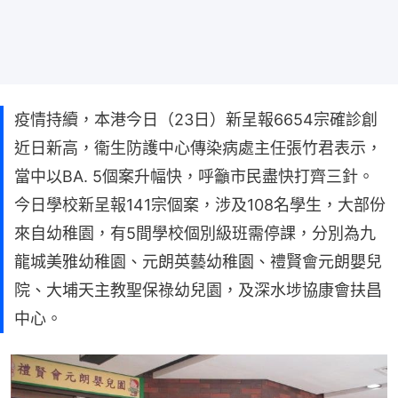
疫情持續，本港今日（23日）新呈報6654宗確診創
近日新高，衞生防護中心傳染病處主任張竹君表示，
當中以BA. 5個案升幅快，呼籲市民盡快打齊三針。
今日學校新呈報141宗個案，涉及108名學生，大部份
來自幼稚園，有5間學校個別級班需停課，分別為九
龍城美雅幼稚園、元朗英藝幼稚園、禮賢會元朗嬰兒
院、大埔天主教聖保祿幼兒園，及深水埗協康會扶昌
中心。