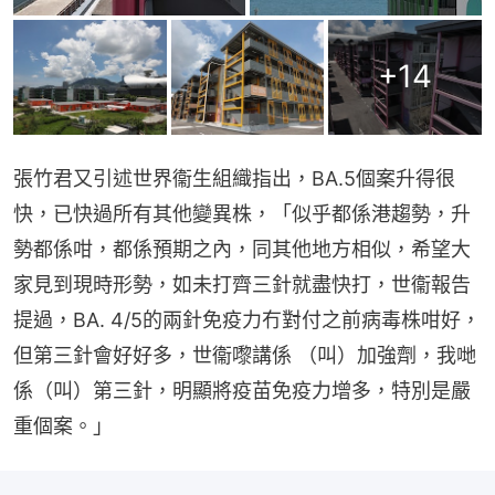
+
14
張竹君又引述世界衞生組織指出，BA.5個案升得很
快，已快過所有其他變異株，「似乎都係港趨勢，升
勢都係咁，都係預期之內，同其他地方相似，希望大
家見到現時形勢，如未打齊三針就盡快打，世衞報告
提過，BA. 4/5的兩針免疫力冇對付之前病毒株咁好，
但第三針會好好多，世衞嚟講係 （叫）加強劑，我哋
係（叫）第三針，明顯將疫苗免疫力增多，特別是嚴
重個案。」