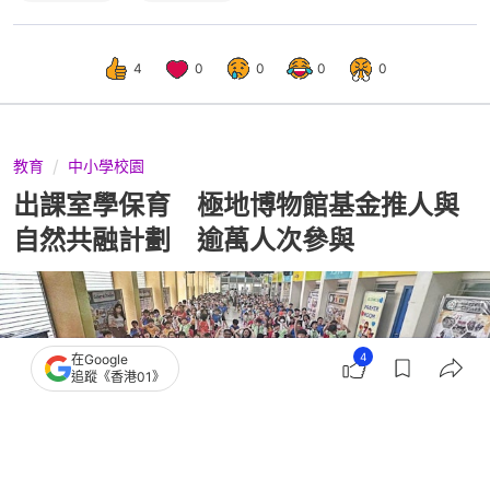
4
0
0
0
0
教育
中小學校園
出課室學保育 極地博物館基金推人與
自然共融計劃 逾萬人次參與
4
在Google
追蹤《香港01》