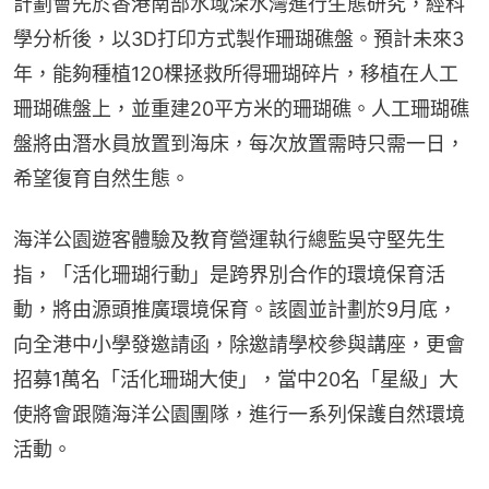
計劃會先於香港南部水域深水灣進行生態研究，經科
學分析後，以3D打印方式製作珊瑚礁盤。預計未來3
年，能夠種植120棵拯救所得珊瑚碎片，移植在人工
珊瑚礁盤上，並重建20平方米的珊瑚礁。人工珊瑚礁
盤將由潛水員放置到海床，每次放置需時只需一日，
希望復育自然生態。
海洋公園遊客體驗及教育營運執行總監吳守堅先生
指，「活化珊瑚行動」是跨界別合作的環境保育活
動，將由源頭推廣環境保育。該園並計劃於9月底，
向全港中小學發邀請函，除邀請學校參與講座，更會
招募1萬名「活化珊瑚大使」，當中20名「星級」大
使將會跟隨海洋公園團隊，進行一系列保護自然環境
活動。