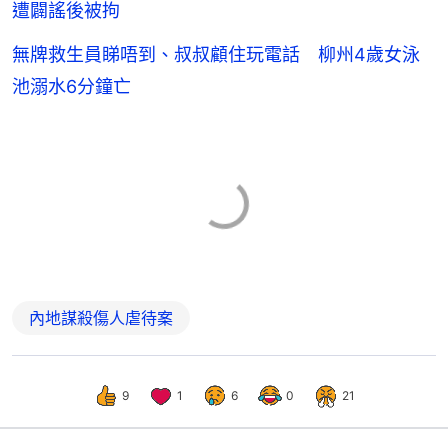
遭闢謠後被拘
無牌救生員睇唔到、叔叔顧住玩電話 柳州4歲女泳
池溺水6分鐘亡
內地謀殺傷人虐待案
9
1
6
0
21