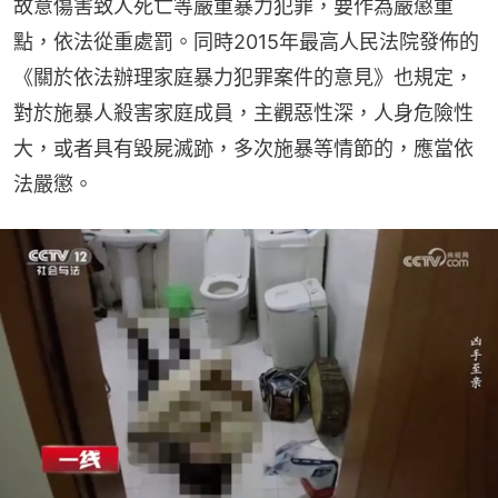
故意傷害致人死亡等嚴重暴力犯罪，要作為嚴懲重
點，依法從重處罰。同時2015年最高人民法院發佈的
《關於依法辦理家庭暴力犯罪案件的意見》也規定，
對於施暴人殺害家庭成員，主觀惡性深，人身危險性
大，或者具有毀屍滅跡，多次施暴等情節的，應當依
法嚴懲。