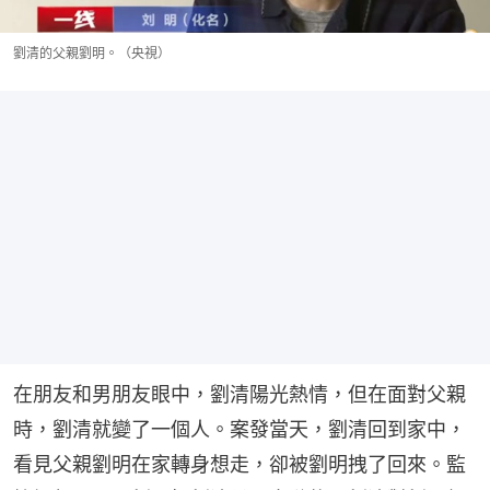
劉清的父親劉明。（央視）
在朋友和男朋友眼中，劉清陽光熱情，但在面對父親
時，劉清就變了一個人。案發當天，劉清回到家中，
看見父親劉明在家轉身想走，卻被劉明拽了回來。監