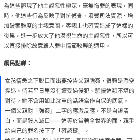
為這些體現了他主觀惡性極深，毫無悔罪的表現，同
時，他這些行為反映了對抗偵查、浪費司法資源、增
加破案難度的主觀意圖，客觀上也確實造成了這樣的
後果，進一步放大了他漠視生命的主觀惡性，所以可
以直接排除故意殺人罪中情節較輕的適用。
網民點睇：
女孩情急之下脫口而出要控告父親強姦，很難是憑空
捏造。倘若平日里沒有遭受過侵犯、騷擾這類不堪的
對待，她不會用如此沈重的話語當作自保的底氣。
一個父親對「強姦」二字的應激反應，不是自證清
白，而是殺人滅口——這等於當著全世界的面，親手
給自己的罪名按下了「確認鍵」。