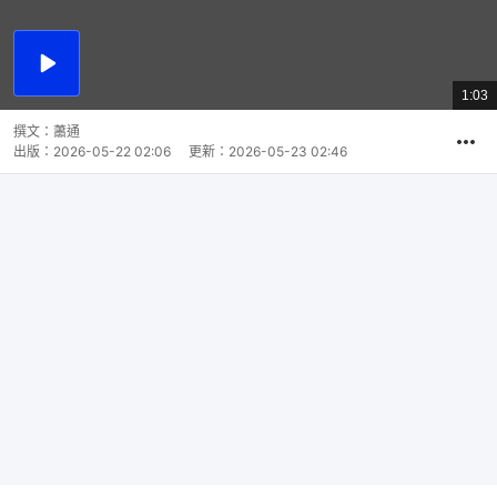
播
放
1:03
總
影
共
片
時
撰文：
蕭通
間
出版：
2026-05-22 02:06
更新：
2026-05-23 02:46