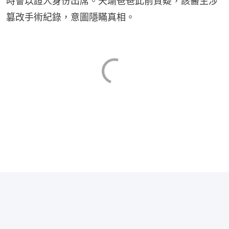
時會以證人身份出席。天瑜爸爸此前質疑，該醫生涉
篡改手術紀錄，意圖隱瞞真相。