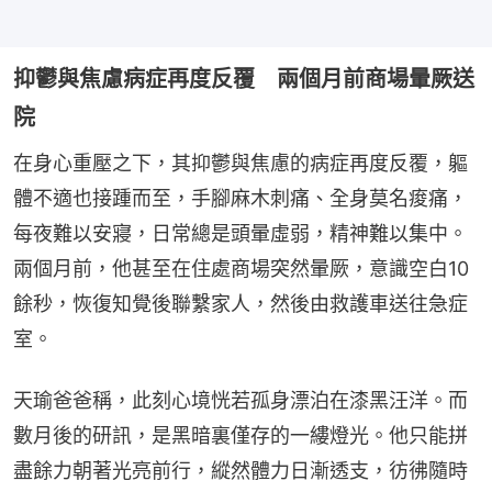
抑鬱與焦慮病症再度反覆 兩個月前商場暈厥送
院
在身心重壓之下，其抑鬱與焦慮的病症再度反覆，軀
體不適也接踵而至，手腳麻木刺痛、全身莫名痠痛，
每夜難以安寢，日常總是頭暈虛弱，精神難以集中。
兩個月前，他甚至在住處商場突然暈厥，意識空白10
餘秒，恢復知覺後聯繫家人，然後由救護車送往急症
室。
天瑜爸爸稱，此刻心境恍若孤身漂泊在漆黑汪洋。而
數月後的研訊，是黑暗裏僅存的一縷燈光。他只能拼
盡餘力朝著光亮前行，縱然體力日漸透支，彷彿隨時