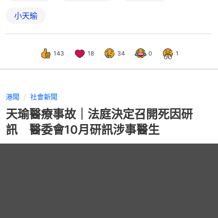
小天瑜
143
18
34
0
1
港聞
社會新聞
天瑜醫療事故｜法庭決定召開死因研
訊 醫委會10月研訊涉事醫生