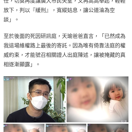
任，切莫再度讓廣大市民失望，又再高高舉起，輕輕
放下，判以『緩刑』，寬縱姑息，讓公道淪為空
談」。
至於後面的死因研訊庭，天瑜爸爸直言，「已然成為
我這場維權路上最後的寄託。因為唯有倚靠法庭的權
威約束，才能號召相關證人出庭陳述，讓被掩藏的真
相逐漸顯露」。