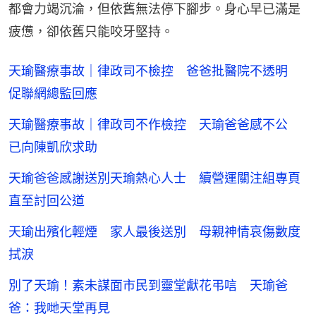
都會力竭沉淪，但依舊無法停下腳步。身心早已滿是
疲憊，卻依舊只能咬牙堅持。
天瑜醫療事故｜律政司不檢控 爸爸批醫院不透明
促聯網總監回應
天瑜醫療事故｜律政司不作檢控 天瑜爸爸感不公
已向陳凱欣求助
天瑜爸爸感謝送別天瑜熱心人士 續營運關注組專頁
直至討回公道
天瑜出殯化輕煙 家人最後送別 母親神情哀傷數度
拭淚
別了天瑜！素未謀面市民到靈堂獻花弔唁 天瑜爸
爸：我哋天堂再見