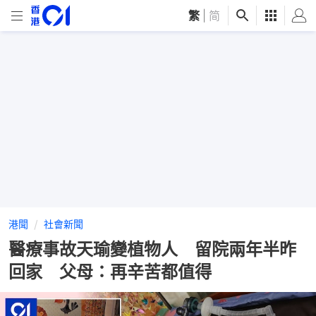
繁
|
简
港聞
社會新聞
醫療事故天瑜變植物人 留院兩年半昨
回家 父母：再辛苦都值得