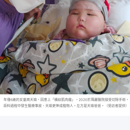
年僅6歲的女童周天瑜，因患上「橫紋肌肉瘤」，2020於瑪麗醫院接受切除手術，
詎料過程中發生醫療事故，天瑜更慘成植物人。左方是天瑜爸爸。（受訪者提供）