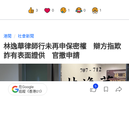
3
0
1
0
1
港聞
社會新聞
林逸華律師行未再申保密權 辯方指欺
詐有表面證供 官撤申請
5
在Google
追蹤《香港01》