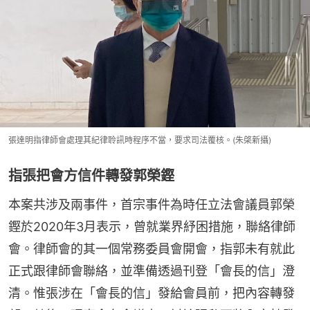
張達明指律師會處理其紀律聆訊時程序不當，要求司法覆核。(朱棨新攝)
指張把會方信件轉發郭榮鏗
本案共涉及兩事件，首宗事件為時任立法會議員郭榮
鏗於2020年3月表示，曾就業界紓困措施，聯絡律師
會。律師會的其一個常務委員會開會，指郭未有就此
正式跟律師會聯絡，並準備透過刊登「會長的信」澄
清。惟張涉在「會長的信」發給會員前，把內容轉發