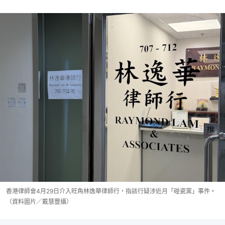
香港律師會4月29日介入旺角林逸華律師行，指該行疑涉近月「碰瓷黨」事件。
（資料圖片／戴慧豐攝）