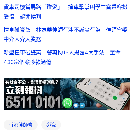
貨車司機當馬路「碰瓷」 撞車擊掌叫學生當乘客扮
受傷 認罪候判
撞車碰瓷黨｜林逸華律師行涉不誠實行為 律師會委
中介人介入業務
新型撞車碰瓷黨｜警再拘16人揭露4大手法 至今
430宗個案涉款過億
香港律師會
碰瓷