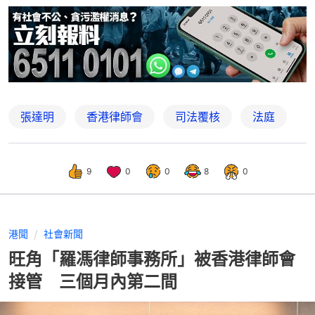
張達明
香港律師會
司法覆核
法庭
9
0
0
8
0
港聞
社會新聞
旺角「羅馮律師事務所」被香港律師會
接管 三個月內第二間