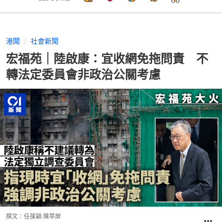
港聞
社會新聞
宏福苑｜陸啟康：宜收網免拖問責 不
轉法定委員會非政治公關考慮
撰文：
任葆穎 陳萃屏