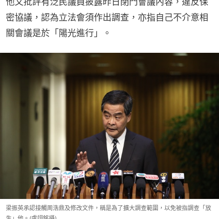
他又批評有泛民議員披露昨日閉門會議內容，違反保
密協議，認為立法會須作出調查，亦指自己不介意相
關會議是於「陽光進行」。
梁振英承認接觸周浩鼎及修改文件，稱是為了擴大調查範圍，以免被指調查「放
生」他。(盧翊銘攝)