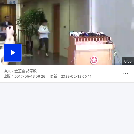
播
放
0:50
總
影
共
片
時
撰文：
金芷靈 胡家欣
間
出版：
2017-05-16 09:26
更新：
2025-02-12 00:11