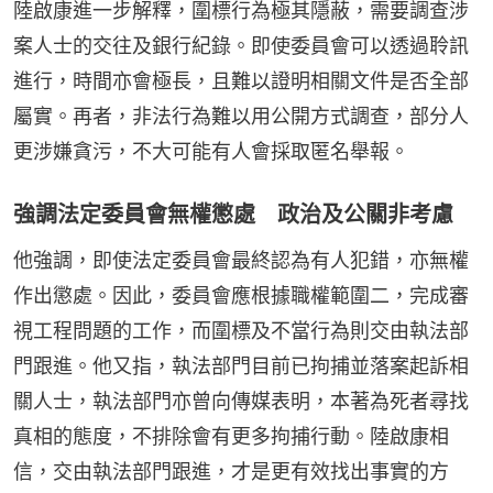
陸啟康進一步解釋，圍標行為極其隱蔽，需要調查涉
案人士的交往及銀行紀錄。即使委員會可以透過聆訊
進行，時間亦會極長，且難以證明相關文件是否全部
屬實。再者，非法行為難以用公開方式調查，部分人
更涉嫌貪污，不大可能有人會採取匿名舉報。
強調法定委員會無權懲處 政治及公關非考慮
他強調，即使法定委員會最終認為有人犯錯，亦無權
作出懲處。因此，委員會應根據職權範圍二，完成審
視工程問題的工作，而圍標及不當行為則交由執法部
門跟進。他又指，執法部門目前已拘捕並落案起訴相
關人士，執法部門亦曾向傳媒表明，本著為死者尋找
真相的態度，不排除會有更多拘捕行動。陸啟康相
信，交由執法部門跟進，才是更有效找出事實的方