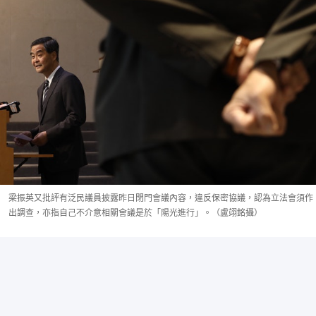
梁振英又批評有泛民議員披露昨日閉門會議內容，違反保密協議，認為立法會須作
出調查，亦指自己不介意相關會議是於「陽光進行」。（盧翊銘攝）