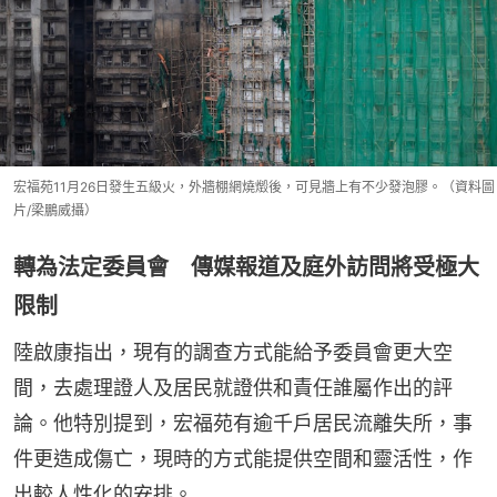
宏福苑11月26日發生五級火，外牆棚網燒燬後，可見牆上有不少發泡膠。（資料圖
片/梁鵬威攝）
轉為法定委員會 傳媒報道及庭外訪問將受極大
限制
陸啟康指出，現有的調查方式能給予委員會更大空
間，去處理證人及居民就證供和責任誰屬作出的評
論。他特別提到，宏福苑有逾千戶居民流離失所，事
件更造成傷亡，現時的方式能提供空間和靈活性，作
出較人性化的安排。