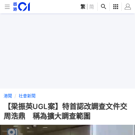
繁
|
简
港聞
社會新聞
【梁振英UGL案】特首認改調查文件交
周浩鼎 稱為擴大調查範圍