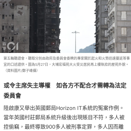
第五輪聽證會，聽取分別由政府及委員會委聘的專家關於起火和火勢迅速蔓延等事
宜的口述證供。圖為5月27日，大埔宏福苑大火受災居民再上樓執拾的屋苑外貌。
（資料圖片/鄭子峰攝）
或令主席失主導權 如各方不配合才需轉為法定
委員會
陸啟康又舉出英國郵局Horizon IT系統的冤案作例。
當年英國村莊郵局系統升級後出現賬目不符，多人被
控偷竊，最終導致900多人被刑事定罪，多人因而離