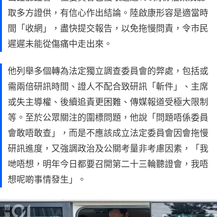
取多方證供，有信心作出結論。陸啟康形容是適當時
間「收網」，盡快提交報告，以免拖慢問責，令市民
遲遲未能從傷痛中走出來。
他列舉多個轉為法定獨立調查委員會的弊處，包括或
需兩倍研訊時間、證人不配合致研訊「斬件」、主席
或失主導權、後續追責更困難、傳媒報道受極大限制
等。至於公眾關注的圍標問題，他說「問題唔係委員
會敢唔敢查」，而是不應該成立法定委員會因會拖慢
研訊進度，又強調政治及公關考量非考慮因素，「我
哋唔想，明年今日都要召開第二十三輪聽證會，我唔
想呢啲事情發生」。