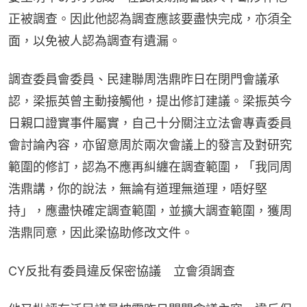
正被調查。因此他認為調查應該要盡快完成，亦須全
面，以免被人認為調查有遺漏。
調查委員會委員、民建聯周浩鼎昨日在閉門會議承
認，梁振英曾主動接觸他，提出修訂建議。梁振英今
日親口證實事件屬實，自己十分關注立法會專責委員
會討論內容，亦留意周於兩次會議上的發言及對研究
範圍的修訂，認為不應再糾纏在調查範圍，「我同周
浩鼎講，你的說法，無論有道理無道理，唔好堅
持」，應盡快確定調查範圍，並擴大調查範圍，獲周
浩鼎同意，因此梁協助修改文件。
CY反批有委員違反保密協議　立會須調查