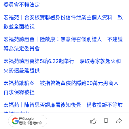
委員會不轉法定
宏福苑｜合安核實聯署身份信件泄業主個人資料 致
歉並全面檢視
宏福苑聽證會｜陸啟康：無意傳召個別證人 不建議
轉為法定委員會
宏福苑聽證會第5輪6.22起舉行 聽取專家就起火和
火勢速蔓延證供
宏福苑訛騙案 被指曾為黃俠然隱藏60萬元男商人
再求保釋被拒
宏福苑｜陳智思否認廉署後知後覺 稱收投訴不等於
夠證據立案
在Google
追蹤《香港01》
宏福苑｜居民擬入稟土審促開業主大會 稱未接合安