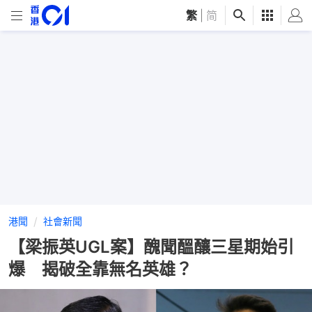
繁
|
简
港聞
社會新聞
【梁振英UGL案】醜聞醞釀三星期始引
爆 揭破全靠無名英雄？