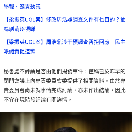
舉報、譴責動議
【梁振英UGL案】修改周浩鼎調查文件有乜目的？抽
絲剝繭逐項睇！
【梁振英UGL案】周浩鼎涉干預調查暫拒回應 民主
派譴責促道歉
秘書處不評論是否由他們揭發事件，僅稱已於昨早的
閉門會議上向專責委員會委提供了相關資料。由於專
責委員會尚未就事情完成討論，亦未作出結論，因此
不宜在現階段評論有關詳情。