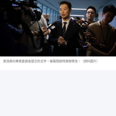
周浩鼎向專責委員會提交的文件，被揭發經特首辦修改。（資料圖片）