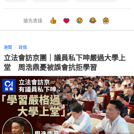
搶先表達
港聞
政情
立法會訪京團｜議員私下呻嚴過大學上
堂 周浩鼎憂被誤會抗拒學習