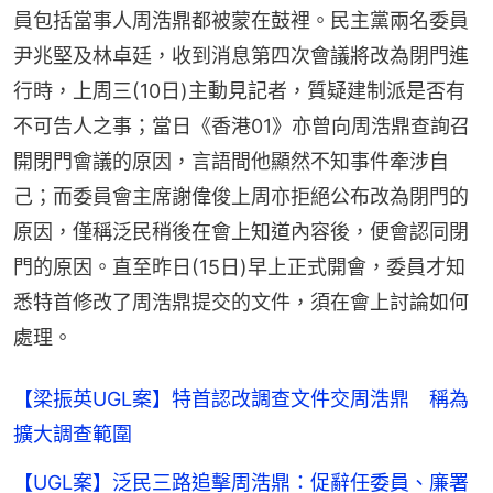
員包括當事人周浩鼎都被蒙在鼓裡。民主黨兩名委員
尹兆堅及林卓廷，收到消息第四次會議將改為閉門進
行時，上周三(10日)主動見記者，質疑建制派是否有
不可告人之事；當日《香港01》亦曾向周浩鼎查詢召
開閉門會議的原因，言語間他顯然不知事件牽涉自
己；而委員會主席謝偉俊上周亦拒絕公布改為閉門的
原因，僅稱泛民稍後在會上知道內容後，便會認同閉
門的原因。直至昨日(15日)早上正式開會，委員才知
悉特首修改了周浩鼎提交的文件，須在會上討論如何
處理。
【梁振英UGL案】特首認改調查文件交周浩鼎 稱為
擴大調查範圍
【UGL案】泛民三路追擊周浩鼎：促辭任委員、廉署