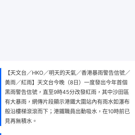
【天文台／HKO／明天的天氣／香港暴雨警告信號／
黃雨／紅雨】天文台今晚（8日）一度發出今年首個
黑雨警告信號，直至9時45分改發紅雨，其中沙田區
有大暴雨，網傳片段顯示港鐵大圍站內有雨水如瀑布
般沿樓梯滾滾而下；港鐵職員出動吸水，在10時前已
見再無積水。