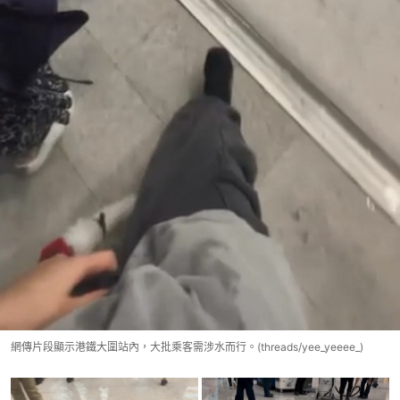
網傳片段顯示港鐵大圍站內，大批乘客需涉水而行。(threads/yee_yeeee_)