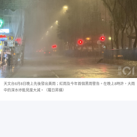
天文台6月8日晚上先後發出黃雨；紅雨及今年首個黑雨警告。在晚上8時許，大雨
中的深水埗能見度大減。（羅日昇攝）