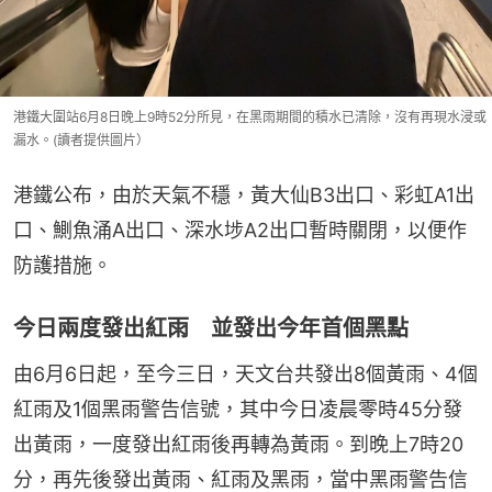
港鐵大圍站6月8日晚上9時52分所見，在黑雨期間的積水已清除，沒有再現水浸或
漏水。(讀者提供圖片）
港鐵公布，由於天氣不穩，黃大仙B3出口、彩虹A1出
口、鰂魚涌A出口、深水埗A2出口暫時關閉，以便作
防護措施。
今日兩度發出紅雨 並發出今年首個黑點
由6月6日起，至今三日，天文台共發出8個黃雨、4個
紅雨及1個黑雨警告信號，其中今日凌晨零時45分發
出黃雨，一度發出紅雨後再轉為黃雨。到晚上7時20
分，再先後發出黃雨、紅雨及黑雨，當中黑雨警告信