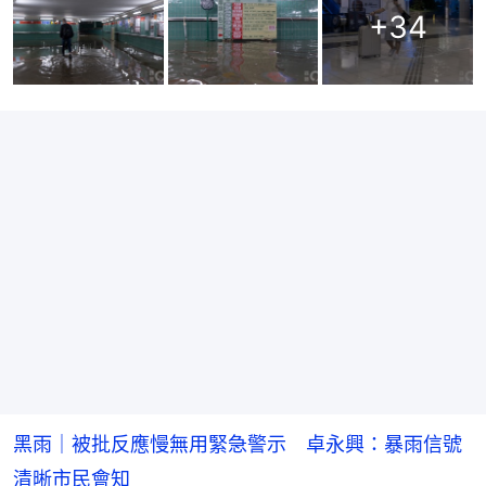
+
34
黑雨｜被批反應慢無用緊急警示 卓永興：暴雨信號
清晰市民會知