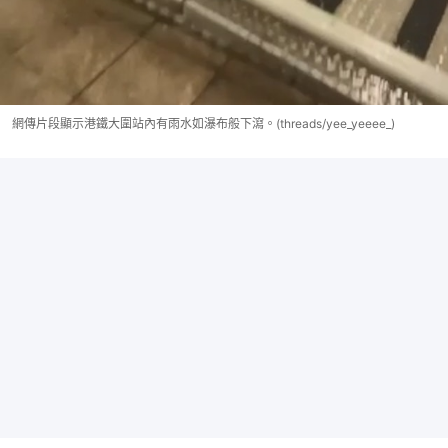
網傳片段顯示港鐵大圍站內有雨水如瀑布般下瀉。(threads/yee_yeeee_)