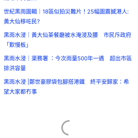
世紀黑雨圖輯｜18區似拍災難片！25幅圖震撼港人:
黃大仙移咗民?
黑雨水浸｜黃大仙茶餐廳被水淹浸及腰 市民斥政府
「歎慢板」
黑雨水浸｜渠務署 ：今次雨量500年一遇 超出市區
排洪容量
黑雨水浸 |鄭世豪膠袋包腳搭港鐵 終平安歸家：希
望大家都冇事