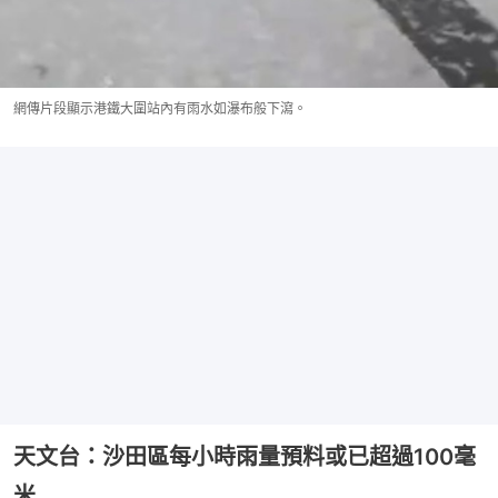
網傳片段顯示港鐵大圍站內有雨水如瀑布般下瀉。
天文台：沙田區每小時雨量預料或已超過100毫
米