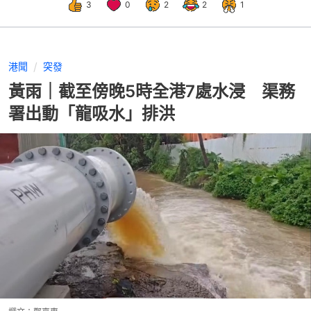
3
0
2
2
1
港聞
突發
黃雨｜截至傍晚5時全港7處水浸 渠務
署出動「龍吸水」排洪