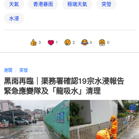
天氣
香港暴雨
極端天氣
突發
水浸
3
1
2
0
0
港聞
突發
黑雨再臨｜渠務署確認19宗水浸報告
緊急應變隊及「龍吸水」清理