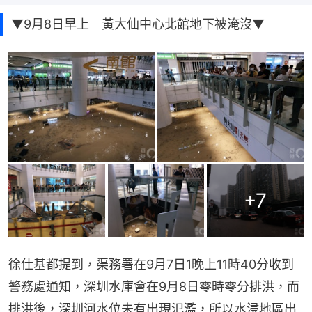
▼9月8日早上 黃大仙中心北館地下被淹沒▼
+
7
徐仕基都提到，渠務署在9月7日1晚上11時40分收到
警務處通知，深圳水庫會在9月8日零時零分排洪，而
排洪後，深圳河水位未有出現氾濫，所以水浸地區出