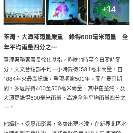
+
14
荃灣、大潭降雨量嚴重 錄得600毫米雨量 全
年平均雨量四分之一
署理渠務署署長徐仕基指，昨晚11時至今日零時零
分，天文台總部平均一小時錄得158.1毫米雨量，自
1884年來最高紀錄，重現期逾500年。而在暴雨期
間，多區錄得400至500毫米雨量，其中在荃灣、及
大潭更錄得600毫米雨量，高達全年平均雨量四分之
一。
他續指，受暴雨影響，多處出現水浸，在新界北區水