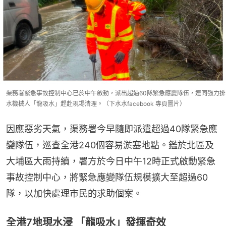
渠務署緊急事故控制中心已於中午啟動，派出超過60隊緊急應變隊伍，連同強力排
水機械人「龍吸水」趕赴現場清理。（下水水facebook 專頁圖片）
因應惡劣天氣，渠務署今早隨即派遣超過40隊緊急應
變隊伍，巡查全港240個容易淤塞地點。鑑於北區及
大埔區大雨持續，署方於今日中午12時正式啟動緊急
事故控制中心，將緊急應變隊伍規模擴大至超過60
隊，以加快處理市民的求助個案。
全港7地現水浸 「龍吸水」發揮奇效