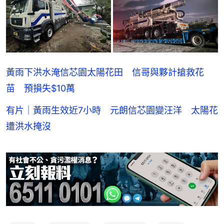
黃雨下洪水淹信芯園太陽花田 信哥與夥計搶救花
苗 預損失$10萬
有片｜黃雨生效近7小時 元朗信芯園變汪洋 太陽花
遭洪水掩沒