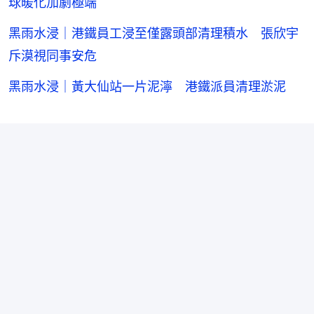
球暖化加劇極端
黑雨水浸｜港鐵員工浸至僅露頭部清理積水 張欣宇
斥漠視同事安危
黑雨水浸｜黃大仙站一片泥濘 港鐵派員清理淤泥