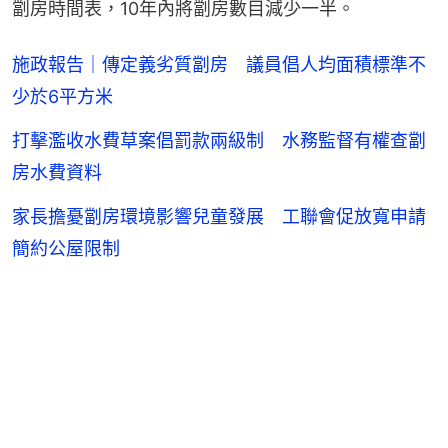
劏房時間表，10年內將劏房數目減少一半。
施政報告｜傳定義劣質劏房 議員倡人均面積標準不
少於6平方米
打擊濫收水費草案倡罰款兩級制 水務監督有權查劏
房水費資料
家長擔憂劏房環境影響兒童發展 工聯會促放寬申請
簡約公屋限制