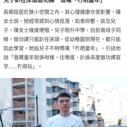
兒子趴在床頭做功課 慨嘆「冇晒童年」
長期屈居於狹小空間之內，其心理健康亦受影響，陳
女士說，她經常感到心情低落，如患抑鬱。談及兒
子，陳女士幾度哽咽。兒子剛升中學，目前兩母子同
睡，做功課只能趴在床頭，從幼稚園到現在，都只能
如此學習。她指兒子不時慨嘆「冇晒童年」，引述他
說「我嘅童年就係咁樣，住喺度，扒係床度做功課寫
字……冇得玩」。