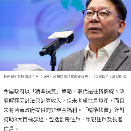
政務司司長陳國基今日（18日）公布精準扶貧成果報告。（資料圖片 / 夏家朗攝）
今屆政府以「精準扶貧」策略，取代過往貧窮線。政
府解釋因計法只計算收入，但未考慮住戶資產，而且
未有涵蓋政府提供的非現金福利。「精準扶貧」針對
幫助3大目標群組，包括劏房住戶、單親住戶及長者
住戶。