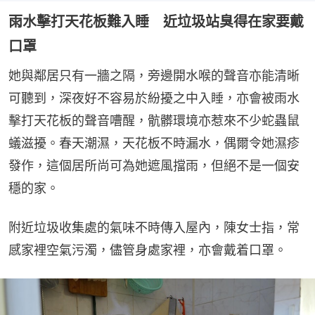
雨水擊打天花板難入睡 近垃圾站臭得在家要戴
口罩
她與鄰居只有一牆之隔，旁邊開水喉的聲音亦能清晰
可聽到，深夜好不容易於紛擾之中入睡，亦會被雨水
擊打天花板的聲音嘈醒，骯髒環境亦惹來不少蛇蟲鼠
蟻滋擾。春天潮濕，天花板不時漏水，偶爾令她濕疹
發作，這個居所尚可為她遮風擋雨，但絕不是一個安
穩的家。
附近垃圾收集處的氣味不時傳入屋內，陳女士指，常
感家裡空氣污濁，儘管身處家裡，亦會戴着口罩。