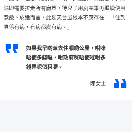
隨即需要拉走所有廚具，待兒子用廁完畢再繼續使用
煮飯。於她而言，此類天台屋根本不應存在：「住到
真係有病，冇病都變有病。」
如果我早啲派去住嗰啲公屋，咁咪
唔使多錢囉，咁政府咪唔使嘥咁多
錢畀呢個租囉。
陳女士