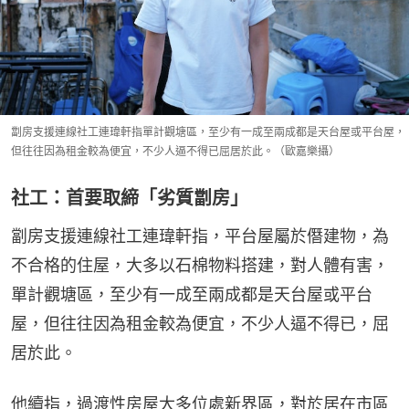
劏房支援連線社工連瑋軒指單計觀塘區，至少有一成至兩成都是天台屋或平台屋，
但往往因為租金較為便宜，不少人逼不得已屈居於此。（歐嘉樂攝）
社工：首要取締「劣質劏房」
劏房支援連線社工連瑋軒指，平台屋屬於僭建物，為
不合格的住屋，大多以石棉物料搭建，對人體有害，
單計觀塘區，至少有一成至兩成都是天台屋或平台
屋，但往往因為租金較為便宜，不少人逼不得已，屈
居於此。
他續指，過渡性房屋大多位處新界區，對於居在市區