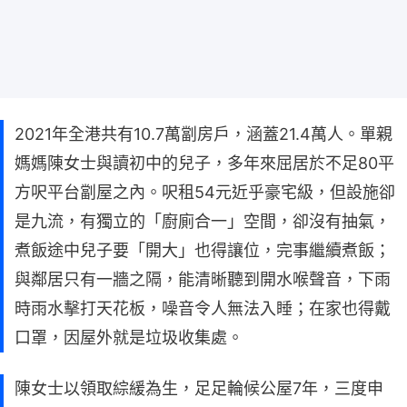
2021年全港共有10.7萬劏房戶，涵蓋21.4萬人。單親
媽媽陳女士與讀初中的兒子，多年來屈居於不足80平
方呎平台劏屋之內。呎租54元近乎豪宅級，但設施卻
是九流，有獨立的「廚廁合一」空間，卻沒有抽氣，
煮飯途中兒子要「開大」也得讓位，完事繼續煮飯；
與鄰居只有一牆之隔，能清晰聽到開水喉聲音，下雨
時雨水擊打天花板，噪音令人無法入睡；在家也得戴
口罩，因屋外就是垃圾收集處。
陳女士以領取綜緩為生，足足輪候公屋7年，三度申