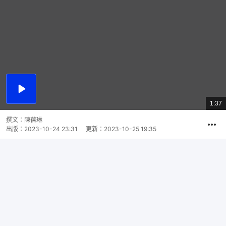
播
放
1:37
總
影
共
片
時
撰文：
陳葆琳
間
出版：
2023-10-24 23:31
更新：
2023-10-25 19:35