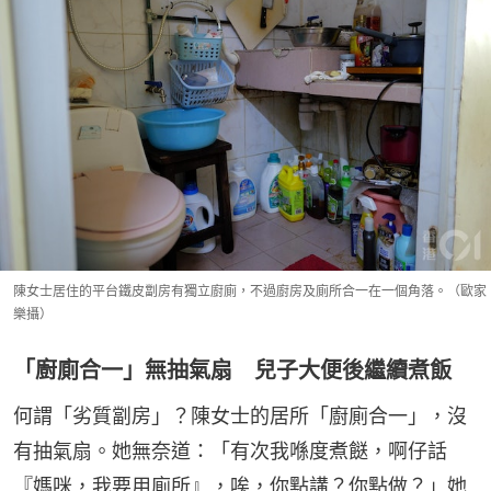
陳女士居住的平台鐵皮劏房有獨立廚廁，不過廚房及廁所合一在一個角落。（歐家
樂攝）
「廚廁合一」無抽氣扇 兒子大便後繼續煮飯
何謂「劣質劏房」？陳女士的居所「廚廁合一」，沒
有抽氣扇。她無奈道：「有次我喺度煮餸，啊仔話
『媽咪，我要用廁所』，唉，你點講？你點做？」她