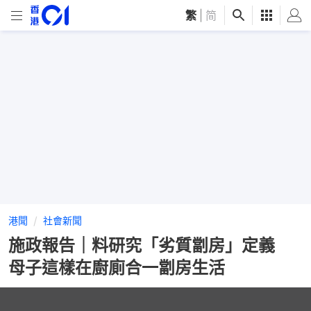
繁
|
简
港聞
社會新聞
施政報告｜料研究「劣質劏房」定義
母子這樣在廚廁合一劏房生活