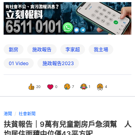
劏房
施政報告
李家超
我主場
01 Video
施政報告2023
20
0
7
1
4
港聞
社會新聞
扶貧報告｜9萬有兒童劏房戶急須幫 人
均居住面積中位僅43平方呎