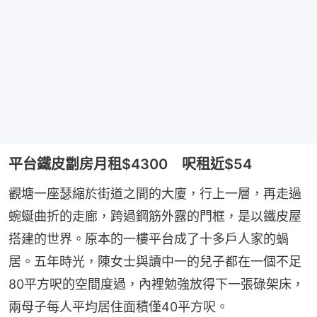
平台鐵皮劏房月租$4300 呎租近$54
觀塘一座瑟縮於街道之間的大廈，行上一層，再走過
蜿蜒曲折的走廊，跨過鋼筋外露的門框，是以鐵皮屋
搭建的世界。原本的一樓平台成了十多戶人家的蝸
居。五年時光，陳女士與讀中一的兒子都在一個不足
80平方呎的空間度過，內裡勉強放得下一張碌架床，
兩母子每人平均居住面積僅40平方呎。