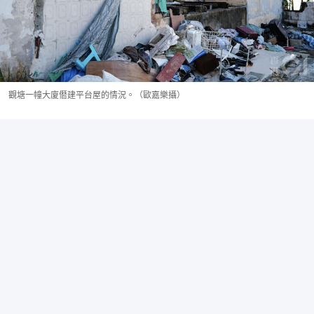
觀塘一幢大廈僭建平台屋的情況。（歐嘉樂攝）