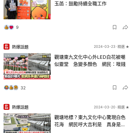
玉菡：鼓勵持續全職工作
9
熱爆話題
2024-03-23
精選 ★
觀塘東九文化中心外LED白花被嘲
似靈堂 急變多顏色 網民：嘥錢
32
熱爆話題
2024-03-20
精選 ★
觀塘地標？東九文化中心驚現白色
花海 網民呼大吉利是 真身是…