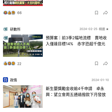
66
研數所
2024-02-25
精選 ★
預算案｜前3季2幅地流標 賣地收
入僅達目標14% 赤字恐超千億元
22
政情
2024-01-10
新生嬰獎勵金收逾4千申請 卓永
興：望立會周五通過撥款下月發放