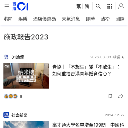
繁
|
简
港聞
娛樂
酒店優惠碼
天氣消息
即時
熱榜
國際
施政報告2023
01論壇
2026-03-03
精選 ★
青協｜「不想生」變「不敢生」：
如何重拾香港青年婚育信心？
6
社會新聞
2024-12-27
高才通大學名單增至199間 中國科