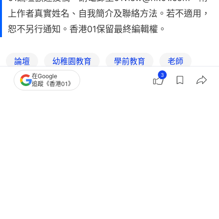
上作者真實姓名、自我簡介及聯絡方法。若不適用，
恕不另行通知。香港01保留最終編輯權。
論壇
幼稚園教育
學前教育
老師
3
在Google
教育局
教育
全部 - 兒童
兒童成長
追蹤《香港01》
2
0
0
0
0
生活
親子
九龍塘根德園幼稚園正式停辦 網民感
歎「一個時代的終結」