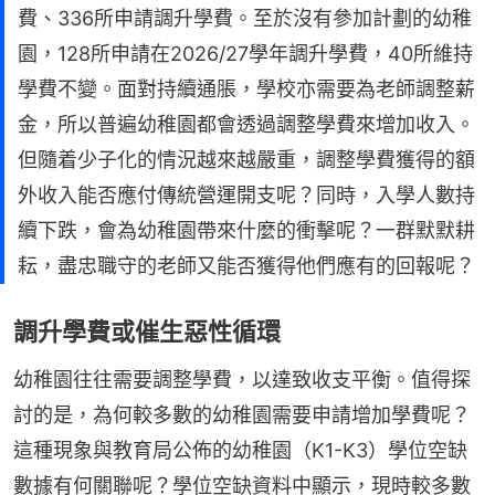
費、336所申請調升學費。至於沒有參加計劃的幼稚
園，128所申請在2026/27學年調升學費，40所維持
學費不變。面對持續通脹，學校亦需要為老師調整薪
金，所以普遍幼稚園都會透過調整學費來增加收入。
但隨着少子化的情況越來越嚴重，調整學費獲得的額
外收入能否應付傳統營運開支呢？同時，入學人數持
續下跌，會為幼稚園帶來什麼的衝擊呢？一群默默耕
耘，盡忠職守的老師又能否獲得他們應有的回報呢？
調升學費或催生惡性循環
幼稚園往往需要調整學費，以達致收支平衡。值得探
討的是，為何較多數的幼稚園需要申請增加學費呢？
這種現象與教育局公佈的幼稚園（K1-K3）學位空缺
數據有何關聯呢？學位空缺資料中顯示，現時較多數