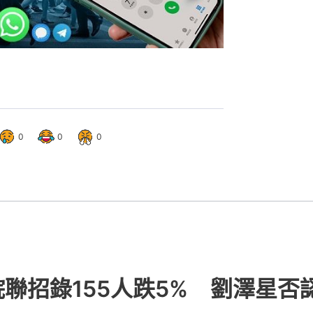
0
0
0
院聯招錄155人跌5% 劉澤星