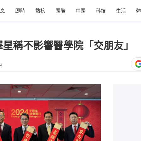
息
即時
熱榜
國際
中國
科技
生活
體
澤星稱不影響醫學院「交朋友」 
24