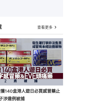
章
查看更多
獲140盒港人遊日必買感冒藥止
子涉違例被捕