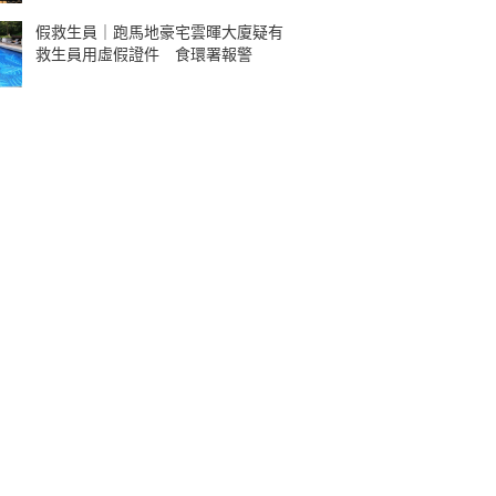
假救生員｜跑馬地豪宅雲暉大廈疑有
救生員用虛假證件 食環署報警