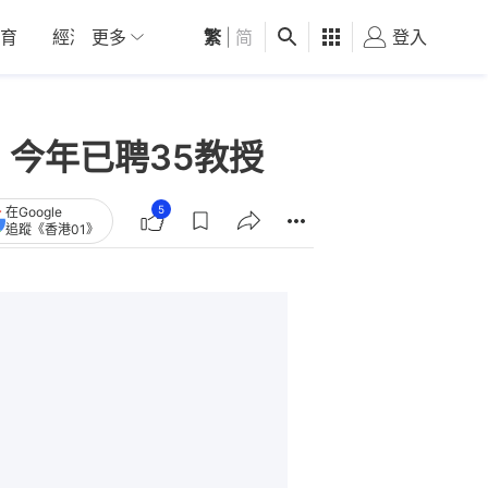
育
經濟
更多
01深圳
繁
觀點
|
简
健康
好食玩飛
登入
女
今年已聘35教授
5
在Google
追蹤《香港01》