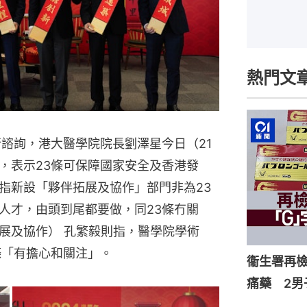
熱門文
行諮詢，港大醫學院院長劉澤星今日（21
，表示23條可保障國家安全及香港發
指新設「夥伴拓展及協作」部門非為23
人才，由頭到尾都要做，同23條冇關
展及協作） 孔繁毅則指，醫學院學術
條「有擔心和關注」。
衞生署再檢
痛藥 2男