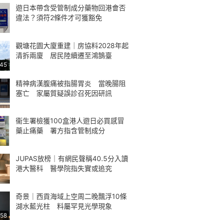
遊日本帶含受管制成分藥物回港會否
違法？須符2條件才可獲豁免
觀塘花園大廈重建｜房協料2028年起
清拆兩廈 居民陸續遷至鴻鵠臺
:45
精神病漢腹痛被指腸胃炎 當晚腸阻
塞亡 家屬質疑誤診召死因研訊
衞生署檢獲100盒港人遊日必買感冒
藥止痛藥 署方指含管制成分
JUPAS放榜｜有網民聲稱40.5分入讀
港大醫科 醫學院指失實或追究
奇景｜西貢海域上空周二晚飄浮10條
湖水藍光柱 料屬罕見光學現象
:58