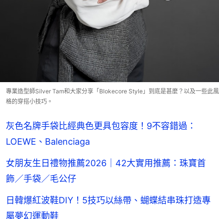
專業造型師Silver Tam和大家分享「Blokecore Style」到底是甚麼？以及一些此風
格的穿搭小技巧。
灰色名牌手袋比經典色更具包容度！9不容錯過：
LOEWE、Balenciaga
女朋友生日禮物推薦2026｜42大實用推薦：珠寶首
飾／手袋／毛公仔
日韓爆紅波鞋DIY！5技巧以絲帶、蝴蝶結串珠打造專
屬夢幻運動鞋