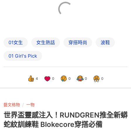
01女生
女生熱話
穿搭時尚
波鞋
01 Girl's Pick
4
0
0
0
0
藝文格物
一物
世界盃靈感注入！RUNDGREN推全新蟒
蛇紋訓練鞋 Blokecore穿搭必備