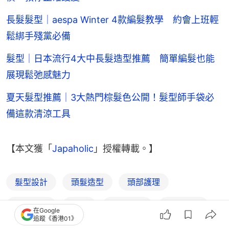
長髮髮型｜aespa Winter 4款編髮教學 約會上班輕
鬆綁手殘黨必備
髮型｜日本流行4大中長髮造型推薦 簡單編髮也能
展現鬆弛感魅力
夏天髮型推薦｜3大熱門棕髮色公開！髮型師手袋必
備這款清涼工具
【本文獲「
Japaholic
」授權轉載。】
髮型設計
頭髮造型
頭部護理
美妝穿搭
美容
亞洲潮流
美粧潮流
在Google
追蹤《香港01》
Japaholic