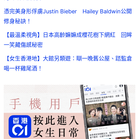
憑完美身形俘虜Justin Bieber Hailey Baldwin公開
修身秘訣！
【最溫柔視角】日本高齡嫲嫲成櫻花樹下網紅 回眸
一笑藏傷感秘密
【女生香港地】大館另類遊：瞓一晚舊公屋、踎監倉
喝一杯雞尾酒！