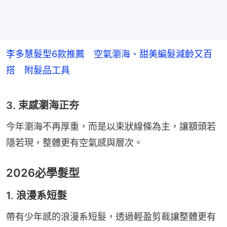
李多慧髮型6款推薦 空氣瀏海、甜美編髮減齡又百
搭 附髮品工具
3. 束感瀏海正夯
今年瀏海不再厚重，而是以束狀線條為主，讓額頭若
隱若現，整體更有空氣感與層次。
2026必學髮型
1. 浪漫系短髮
帶有少年感的浪漫系短髮，透過輕盈剪裁讓整體更有