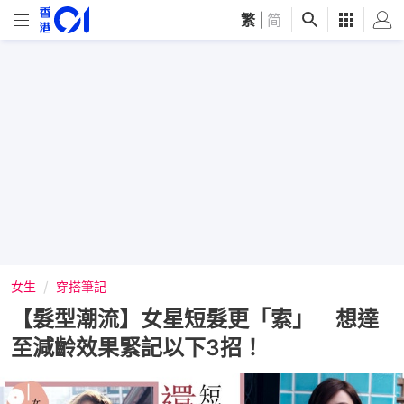
繁
|
简
女生
穿搭筆記
【髮型潮流】女星短髮更「索」 想達
至減齡效果緊記以下3招！