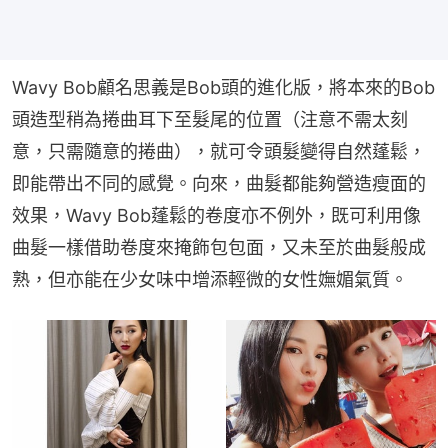
Wavy Bob顧名思義是Bob頭的進化版，將本來的Bob
頭造型稍為捲曲耳下至髮尾的位置（注意不需太刻
意，只需隨意的捲曲），就可令頭髮變得自然蓬鬆，
即能帶出不同的感覺。向來，曲髮都能夠營造瘦面的
效果，Wavy Bob蓬鬆的卷度亦不例外，既可利用像
曲髮一樣借助卷度來掩飾包包面，又未至於曲髮般成
熟，但亦能在少女味中增添輕微的女性嫵媚氣質。