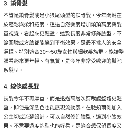
3. 鎖骨髮
不管是鎖骨髮或是小狼尾頭型的鎖骨髮，今年關鍵在
於蓬鬆與柔和捲度，透過自然弧度增加頭頂高度與髮
量視覺，看起來更輕盈。這款長度非常修飾臉型，不
論圓臉或方臉都能達到平衡效果，是最不挑人的安全
選擇。特別適合30～50歲女性與細軟髮族群，能讓整
體看起來更年輕、有氣質，是今年非常受歡迎的鬆弛
系髮型。
4. 線條感長髮
長髮今年不再厚重，而是透過高層次剪裁讓整體更輕
盈，即使是深髮色也能展現流動感。在臉頰兩側加入
公主切或流蘇設計，可以自然修飾臉型，達到小臉效
果。不需要過度造型也能好看，是適合想保留長度又