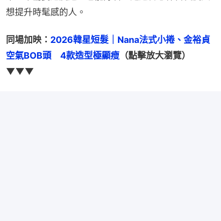
想提升時髦感的人。
同場加映：
2026韓星短髮｜Nana法式小捲、金裕貞
空氣BOB頭　4款造型極顯瘦
（點擊放大瀏覽）
▼▼▼