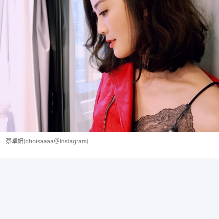
蔡卓妍(choisaaaa＠Instagram)