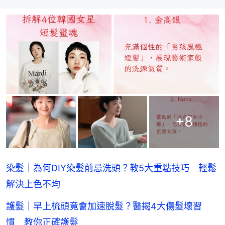
+
8
染髮｜為何DIY染髮前忌洗頭？教5大重點技巧 輕鬆
解決上色不均
護髮｜早上梳頭竟會加速脫髮？醫揭4大傷髮壞習
慣 教你正確護髮