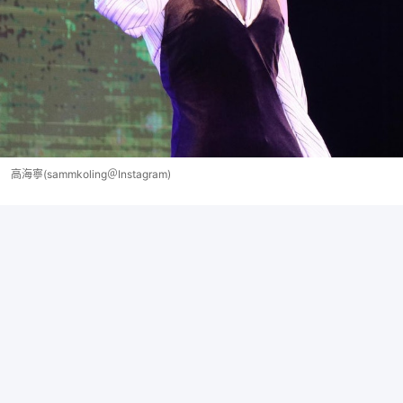
高海寧(sammkoling＠Instagram)