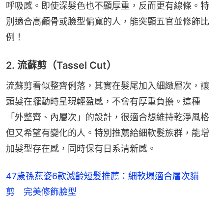
呼吸感。即使深髮色也不顯厚重，反而更有線條。特
別適合高顴骨或臉型偏寬的人，能突顯五官並修飾比
例！
2. 流蘇剪（Tassel Cut）
流蘇剪看似整齊俐落，其實在髮尾加入細緻層次，讓
頭髮在擺動時呈現輕盈感，不會有厚重負擔。這種
「外整齊、內層次」的設計，很適合想維持乾淨風格
但又希望有變化的人。特別推薦給細軟髮族群，能增
加髮型存在感，同時保有日系清新感。
47歲孫燕姿6款減齡短髮推薦：細軟塌適合層次貓
剪 完美修飾臉型