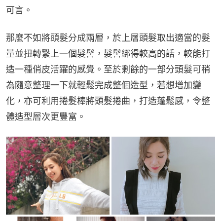
可言。
那麼不如將頭髮分成兩層，於上層頭髮取出適當的髮
量並扭轉繫上一個髮髻，髮髻綁得較高的話，較能打
造一種俏皮活躍的感覺。至於剩餘的一部分頭髮可稍
為隨意整理一下就輕鬆完成整個造型，若想增加變
化，亦可利用捲髮棒將頭髮捲曲，打造蓬鬆感，令整
體造型層次更豐富。