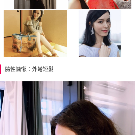
隨性慵懶：外彎短髮