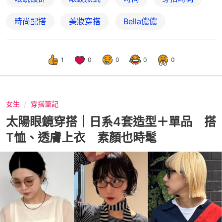
時尚配搭
美妝穿搭
Bella儂儂
1
0
0
0
0
女生
穿搭筆記
太陽眼鏡穿搭｜日系4套造型＋單品 搭
T恤、透膚上衣 素顏也時髦