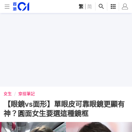
繁
|
简
女生
穿搭筆記
【眼鏡vs面形】單眼皮可靠眼鏡更顯有
神？圓面女生要選這種鏡框