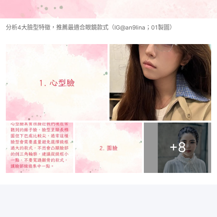
分析4大臉型特徵，推薦最適合眼鏡款式（IG@an9lina；01製圖）
+
8