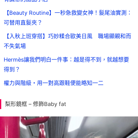
【Beauty Routine】一秒急救變女神！髮尾油實測：
可替用直髮夾？
【入秋上班穿搭】巧妙糅合歐美日風 職場顯親和而
不失氣場
Hermès讓我們明白一件事：越是得不到，就越想要
得到？
權力與階級・用一對高跟鞋便能略知一二
梨形鏡框 – 修飾Baby fat