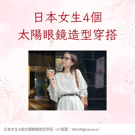
日本女生4個太陽眼鏡造型穿搭（01製圖；WEAR@nanaco）