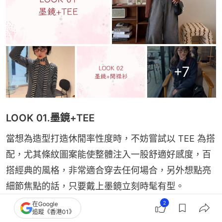
+
7
LOOK 01.墨鏡+TEE
當想為造型打造休閒率性度時，不妨嘗試以 TEE 為搭
配，尤其條紋圖案能使整體注入一股舒適好感度，百
搭經典的風格，非常適合穿去任何場合，另外想點亮
細節焦點的話，只要戴上墨鏡立刻時髦有型。
2
在Google
追蹤《香港01》
LOOK 02.墨鏡+開襟衫