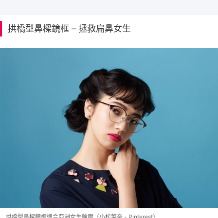
拱橋型鼻樑鏡框 – 拯救扁鼻女生
拱橋型鼻樑鏡框適合亞洲女生輪廓（小松菜奈 - Pinterest）