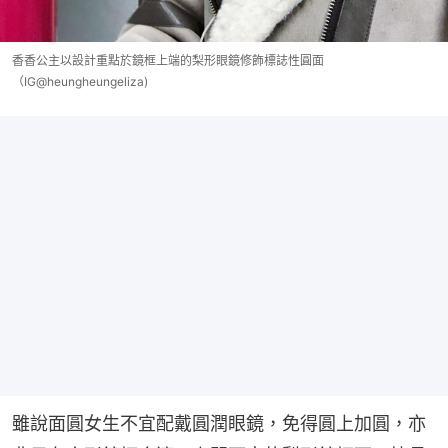
香香公主以設計重點於鏡框上端的梨形眼鏡修飾標誌性圓面
（IG@heungheungeliza)
雖說面圓女生不宜配戴圓潤眼鏡，免得圓上加圓，亦