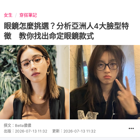
女生
穿搭筆記
眼鏡怎麼挑選？分析亞洲人4大臉型特
徵 教你找出命定眼鏡款式
撰文：
Bella儂儂
出版：
2026-07-13 11:32
更新：
2026-07-13 11:32