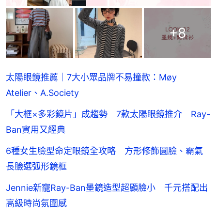
+
8
太陽眼鏡推薦｜7大小眾品牌不易撞款：Møy
Atelier、A.Society
「大框×多彩鏡片」成趨勢 7款太陽眼鏡推介 Ray-
Ban實用又經典
6種女生臉型命定眼鏡全攻略 方形修飾圓臉、霸氣
長臉選弧形鏡框
Jennie新寵Ray-Ban墨鏡造型超顯臉小 千元搭配出
高級時尚氛圍感