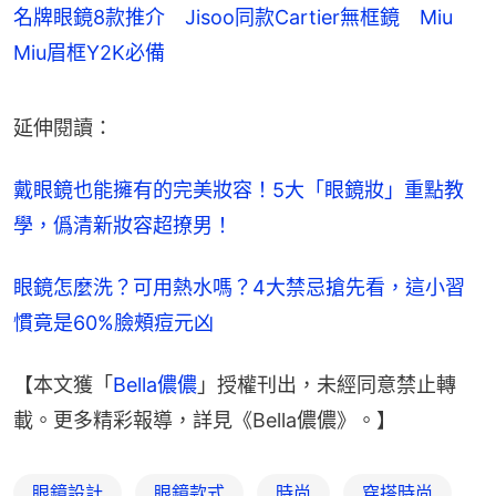
名牌眼鏡8款推介 Jisoo同款Cartier無框鏡 Miu
Miu眉框Y2K必備
延伸閱讀：
戴眼鏡也能擁有的完美妝容！5大「眼鏡妝」重點教
學，僞清新妝容超撩男！
眼鏡怎麼洗？可用熱水嗎？4大禁忌搶先看，這小習
慣竟是60%臉頰痘元凶
【本文獲「
Bella儂儂
」授權刊出，未經同意禁止轉
載。更多精彩報導，詳見《Bella儂儂》。】
眼鏡設計
眼鏡款式
時尚
穿搭時尚