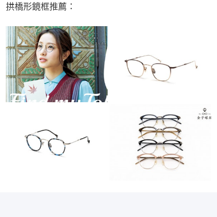
拱橋形鏡框推薦：