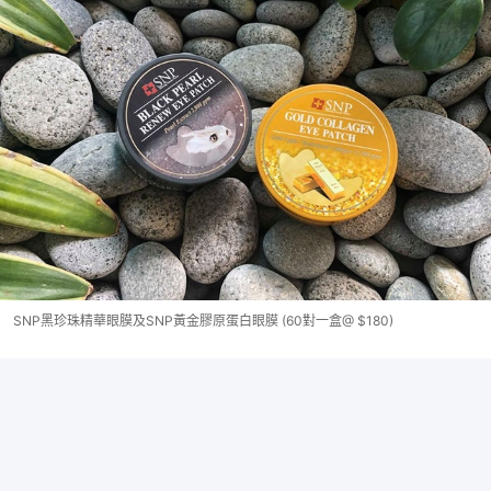
SNP黑珍珠精華眼膜及SNP黃金膠原蛋白眼膜 (60對一盒@ $180)