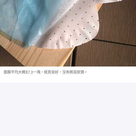
面膜平均大概$7.3一塊，紙質良好，沒有將貨就價。