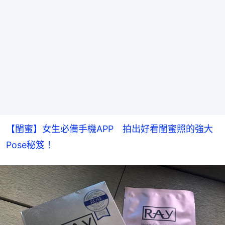
【閨蜜】女生必備手機APP　拍出好看閨蜜照的強大
Pose秘笈！