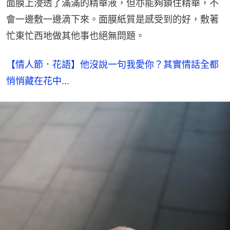
面膜上浸透了滿滿的精華液，但亦能夠鎖住精華，不
會一邊敷一邊滴下來。面膜紙質是感受到的好，敷著
忙東忙西地做其他事也絕無問題。
【情人節．花語】他沒說一句我愛你？其實情話全都
悄悄藏在花中…