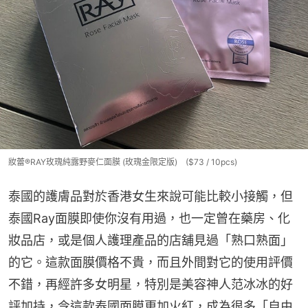
妝蕾®RAY玫瑰純露野麥仁面膜 (玫瑰金限定版) ($73 / 10pcs)
泰國的護膚品對於香港女生來說可能比較小接觸，但
泰國Ray面膜即使你沒有用過，也一定曾在藥房、化
妝品店，或是個人護理產品的店舖見過「熟口熟面」
的它。這款面膜價格不貴，而且外間對它的使用評價
不錯，再經許多女明星，特別是美容神人范冰冰的好
評加持，令這款泰國面膜更加火紅，成為很多「自由