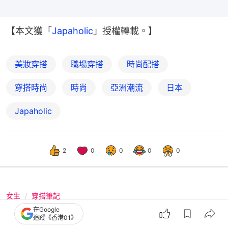
【本文獲「
Japaholic
」授權轉載。】
美妝穿搭
職場穿搭
時尚配搭
穿搭時尚
時尚
亞洲潮流
日本
Japaholic
2
0
0
0
0
女生
穿搭筆記
在Google
夏日穿搭｜日系五分短褲4套搭配 襯衫
追蹤《香港01》