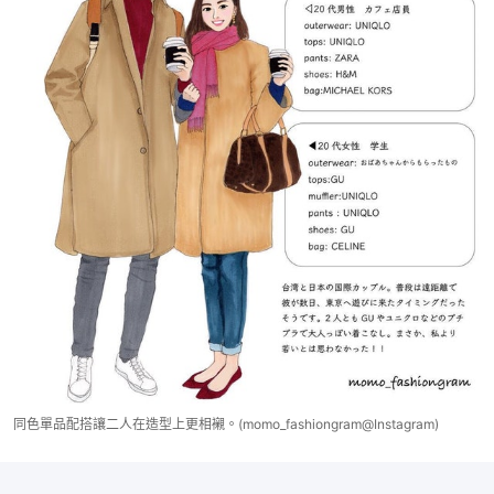
同色單品配搭讓二人在造型上更相襯。(momo_fashiongram@Instagram)