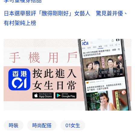
季可重複穿搭品
日本選舉狠評「醜得剛剛好」女藝人 驚見蒼井優、
有村架純上榜
時裝
時尚配搭
01女生