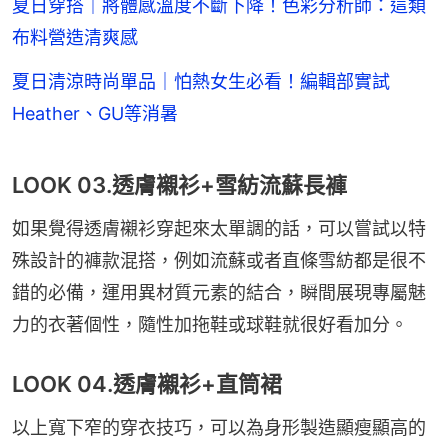
夏日穿搭｜將體感溫度不斷下降！色彩分析師：這類
布料營造清爽感
夏日清涼時尚單品｜怕熱女生必看！編輯部實試
Heather、GU等消暑
LOOK 03.透膚襯衫+雪紡流蘇長褲
如果覺得透膚襯衫穿起來太單調的話，可以嘗試以特
殊設計的褲款混搭，例如流蘇或者直條雪紡都是很不
錯的必備，運用異材質元素的結合，瞬間展現專屬魅
力的衣著個性，隨性加拖鞋或球鞋就很好看加分。
LOOK 04.透膚襯衫+直筒裙
以上寬下窄的穿衣技巧，可以為身形製造顯瘦顯高的