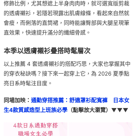
修飾比例，尤其想遮上半身肉肉時，就可選寬版剪裁
的透膚襯衫，若隱若現露出肌膚線條，看起來自然就
會瘦，而俐落的直筒裙，同時能讓臀部與大腿呈現筆
直效果，快速提升滿分的纖細骨感。
本季以透膚襯衫疊搭時髦層次
以上推薦 4 套透膚襯衫的搭配巧思，大家也掌握其中
的穿衣秘訣嗎？接下來一起穿上它，為 2026 夏季點
亮日系時髦注目度。
同場加映：
通勤穿搭推薦：舒適罩衫配寬褲　日本女
生4款質感造型上班族必學
（點擊放大瀏覽）▼▼▼