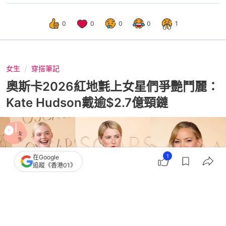
0
0
0
0
1
女生
穿搭筆記
奧斯卡2026紅地氈上女星們爭艷鬥麗：
Kate Hudson戴逾$2.7億頸鏈
1
在Google
追蹤《香港01》