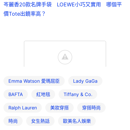
岑麗香20款名牌手袋 LOEWE小巧又實用 哪個平
價Tote出鏡率高？
Emma Watson 愛瑪屈臣
Lady GaGa
BAFTA
紅地毯
Tiffany & Co.
Ralph Lauren
美妝穿搭
穿搭時尚
時尚
女生熱話
歐美名人娛樂