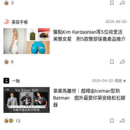
3
美容手帳
2025-05-30
盤點Kim Kardashian等5位荷里活
美臀女星 附5款臀部保養產品推介
6
一物
2025-04-02
精選 ★
韋基馬離世｜戲裡由Iceman型到
Batman 戲外最愛印第安綠松石銀
器
13