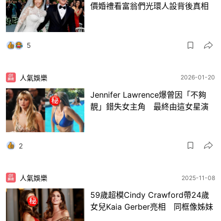
價婚禮看富翁們光環人設背後真相
5
人氣娛樂
2026-01-20
Jennifer Lawrence爆曾因「不夠
靚」錯失女主角 最終由這女星演
2
人氣娛樂
2025-11-08
59歲超模Cindy Crawford帶24歲
女兒Kaia Gerber亮相 同框像姊妹