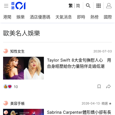
繁
|
简
港聞
娛樂
酒店優惠碼
天氣消息
即時
熱榜
國際
歐美名人娛樂
知性女生
2026-07-03
Taylor Swift 8大金句撫慰人心 用
自身經歷給你力量陪伴走過低潮
10
美容手帳
2026-04-13
精選 ★
Sabrina Carpenter體形嬌小卻有長