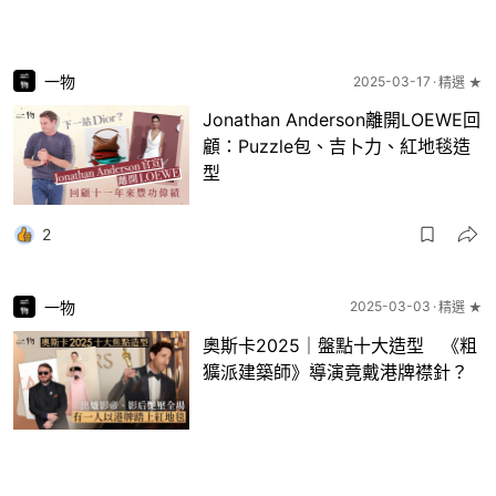
一物
2025-03-17
精選 ★
Jonathan Anderson離開LOEWE回
顧：Puzzle包、吉卜力、紅地毯造
型
2
一物
2025-03-03
精選 ★
奧斯卡2025｜盤點十大造型 《粗
獷派建築師》導演竟戴港牌襟針？
4