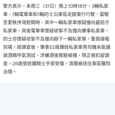
警方表示，本周三（31日）晚上10時18分，3輛私家
車、1輛電單車和1輛的士沿東區走廊東行行駛，當駛
至愛秩序灣對開時，其中一輛私家車懷疑撞向最前方
私家車，其後電單車懷疑收掣不及撞向肇事私家車，
的士亦懷疑收掣不及撞向餘下一輛私家車，警員接報
到場，經調查後，肇事52歲鍾姓私家車男司機未能通
過酒精呼氣測試，涉嫌酒後駕駛被捕，現正被扣留調
查，26歲張姓鐵騎士手部受傷，清醒被送往東區醫院
治理。