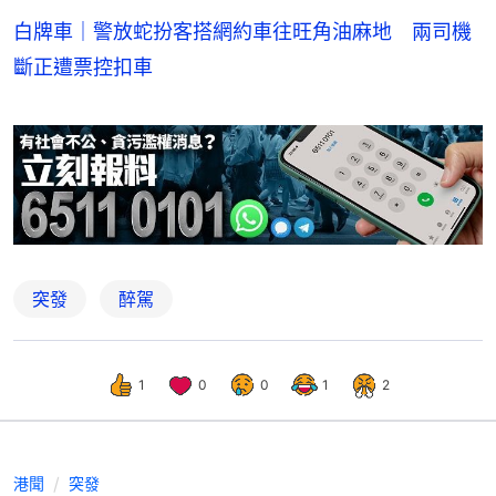
白牌車｜警放蛇扮客搭網約車往旺角油麻地 兩司機
斷正遭票控扣車
突發
醉駕
1
0
0
1
2
港聞
突發