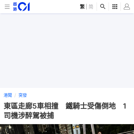
繁
|
简
港聞
突發
東區走廊5車相撞 鐵騎士受傷倒地 1
司機涉醉駕被捕