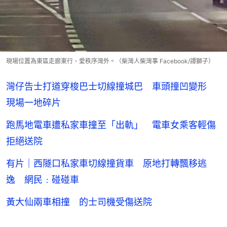
現場位置為東區走廊東行、愛秩序灣外。（柴灣人柴灣事 Facebook/譚獅子）
灣仔告士打道穿梭巴士切線撞城巴 車頭撞凹變形
現場一地碎片
跑馬地電車遭私家車撞至「出軌」 電車女乘客輕傷
拒絕送院
有片｜西隧口私家車切線撞貨車 原地打轉飄移逃
逸 網民﹕碰碰車
黃大仙兩車相撞 的士司機受傷送院