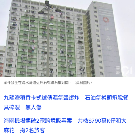
案件發生在清水灣道近坪石邨鑽石樓對開。（資料圖片）
九龍灣稻香卡式爐傳漏氣聲爆炸 石油氣樽頭飛脫餐
具碎裂 無人傷
海關機場連破2宗跨境販毒案 共檢$790萬K仔和大
麻花 拘2名旅客