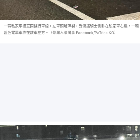
一輛私家車橫亘兩條行車線，左車頭燈碎裂，受傷鐵騎士倒卧在私家車右邊，一輛
藍色電單車靠在該車左方。（柴灣人柴灣事 Facebook/PaTrick KO）