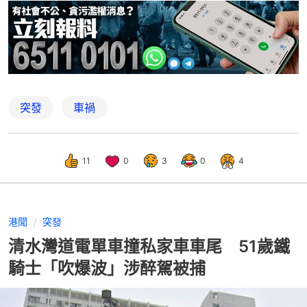
突發
車禍
11
0
3
0
4
港聞
突發
清水灣道電單車撞私家車車尾 51歲鐵
騎士「吹爆波」涉醉駕被捕