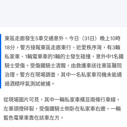
東區走廊發生5車交通意外。今日（31日）晚上10時
18分，警方接報東區走廊東行、近愛秩序灣，有3輛
私家車、1輛電單車的1輛的士發生碰撞，意外中1名鐵
騎士受傷。受傷鐵騎士清醒，由救護車送往東區醫院
治理。警方在現場調查，其中一名私家車司機未能通
過酒精呼氣測試被捕。
從現場圖片可見，其中一輛私家車橫亘兩條行車線，
左車頭燈碎裂，受傷鐵騎士倒卧在私家車右邊，一輛
藍色電單車靠在該車左方。