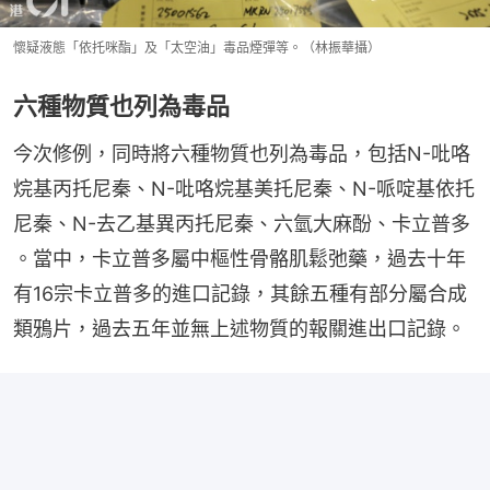
懷疑液態「依托咪酯」及「太空油」毒品煙彈等。（林振華攝）
六種物質也列為毒品
今次修例，同時將六種物質也列為毒品，包括N-吡咯
烷基丙托尼秦、N-吡咯烷基美托尼秦、N-哌啶基依托
尼秦、N-去乙基異丙托尼秦、六氫大麻酚、卡立普多 
。當中，卡立普多屬中樞性骨骼肌鬆弛藥，過去十年
有16宗卡立普多的進口記錄，其餘五種有部分屬合成
類鴉片，過去五年並無上述物質的報關進出口記錄。