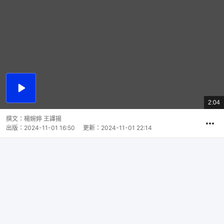
播
放
2:04
總
影
共
片
時
撰文：
楊婉婷 王譯揚
間
出版：
2024-11-01 16:50
更新：
2024-11-01 22:14