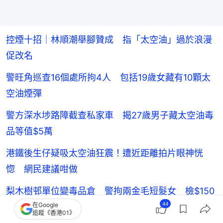
控煙十招｜林順潮舉腳贊成 指「太空油」過於浪漫
促改名
警旺角巡查16個處所拘4人 包括19歲女藏有10顆太
空油煙彈
警方深水埗路障截查私家車 揭27歲男子藏太空油毒
品等值$5萬
港鐵後生仔疑吸太空油狂震！遭近距離拍片眼神恍
惚 網民建議咁做
梨木樹邨單位變毒品倉 警拘兩金毛短髮女 檢$150
44
在Google
萬太空油煙彈等
追蹤《香港01》