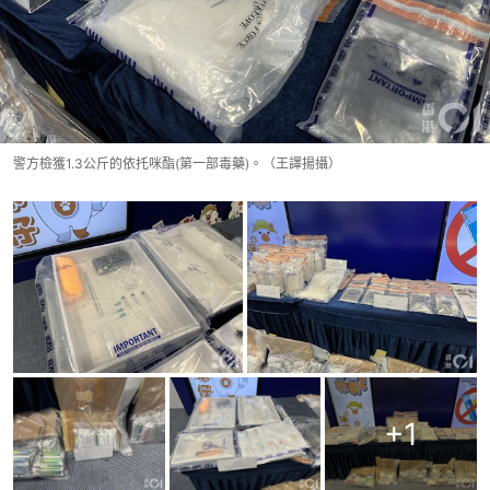
警方檢獲1.3公斤的依托咪酯(第一部毒藥)。（王譯揚攝）
+
1