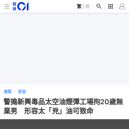
繁
|
简
港聞
突發
警搗新興毒品太空油煙彈工場拘20歲無
業男 形容太「兇」油可致命