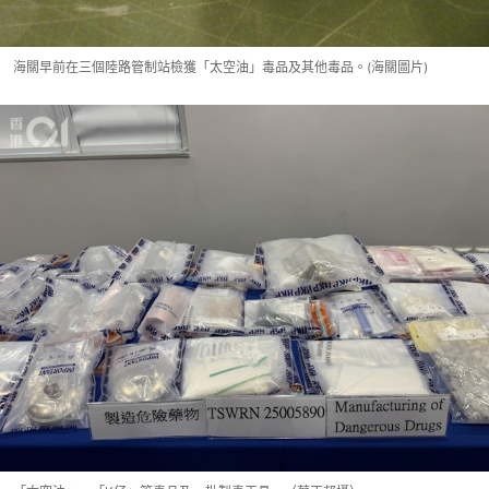
海關早前在三個陸路管制站檢獲「太空油」毒品及其他毒品。(海關圖片)