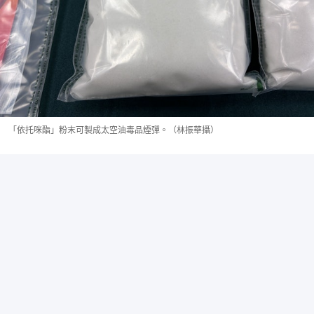
「依托咪酯」粉末可製成太空油毒品煙彈。（林振華攝）