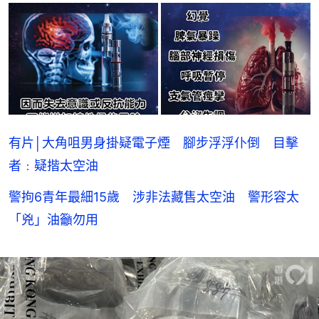
有片│大角咀男身掛疑電子煙 腳步浮浮仆倒 目擊
者﹕疑揩太空油
警拘6青年最細15歲 涉非法藏售太空油 警形容太
「兇」油籲勿用