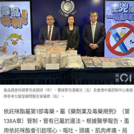
毒品調查科總警司吳頴詩（中）、署理警司湛耀光（左）及香港中毒控制中心毒理
學參考化驗室顧問醫生張耀君（右）。
依託咪酯屬第1部毒藥，屬《藥劑業及毒藥規例》（第
138A章）管制，管有已屬於違法。根據醫學報告，濫
用依託咪酯會引起噁心、嘔吐、頭痛、肌肉疼痛、局