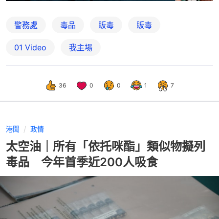
警務處
毒品
販毒
販毒
01 Video
我主場
36
0
0
1
7
港聞
政情
太空油｜所有「依托咪酯」類似物擬列
毒品 今年首季近200人吸食