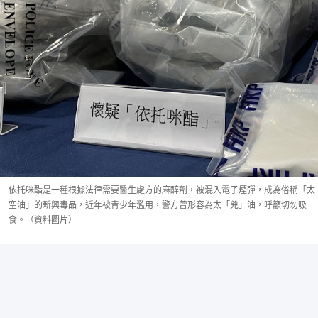
依托咪酯是一種根據法律需要醫生處方的麻醉劑，被混入電子煙彈，成為俗稱「太
空油」的新興毒品，近年被青少年濫用，警方曾形容為太「兇」油，呼籲切勿吸
食。（資料圖片）