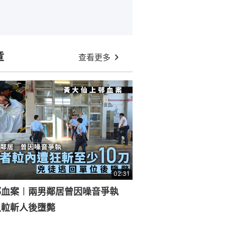
章
查看更多
02:31
邨血案︱兩男鄰居曾因噪音爭執
𨋢斬人後墮斃