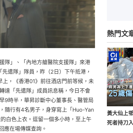
熱門文
援隊」、「內地方艙醫院支援隊」來港
「先遣隊」隊員，昨（2日）下午抵港，
早上，《香港01》前往酒店門前等候，未
轉達「先遣隊」成員訊息稱，今日不會
早9時半，華昇診斷中心董事長、醫管局
隨行有4名男子，身穿寫上「Huo-Yan
黃大仙上
」字樣的白色上衣。逗留一個多小時，至上午
死者持刀入
有回應在場傳媒查詢。