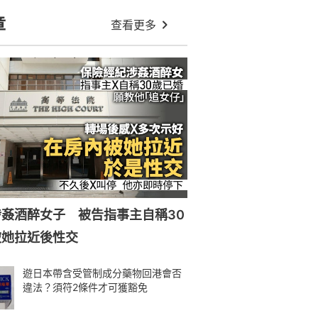
章
查看更多
姦酒醉女子 被告指事主自稱30
被她拉近後性交
遊日本帶含受管制成分藥物回港會否
違法？須符2條件才可獲豁免