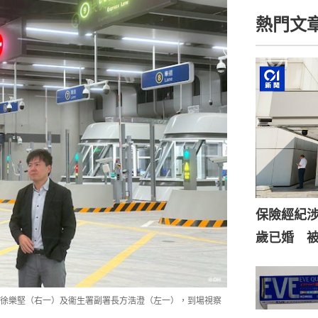
熱門文
保險經紀涉
歲已婚 
徐樂堅（右一）及衞生署副署長方浩澄（左一），到場視察