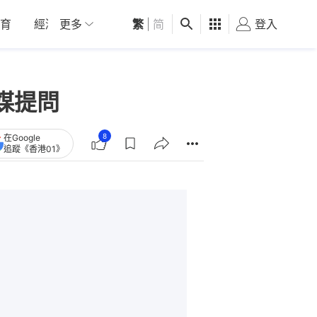
育
經濟
更多
01深圳
繁
觀點
|
简
健康
好食玩飛
登入
女
媒提問
8
在Google
追蹤《香港01》