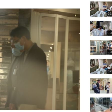
02
02
02
02