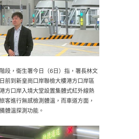
階段，衞生署今日（6日）指，署長林文
日前到新皇崗口岸聯檢大樓港方口岸區
港方口岸入境大堂設置集體式紅外線熱
旅客進行無感檢測體溫，而車道方面，
備體溫探測功能。