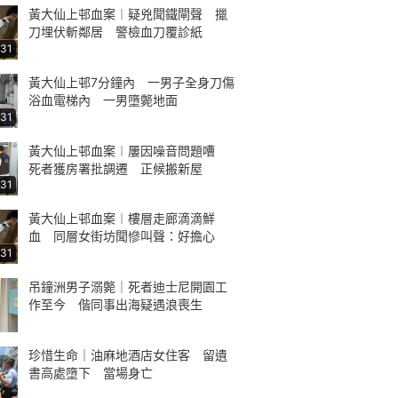
黃大仙上邨血案︱疑兇聞鐵閘聲 擸
刀埋伏斬鄰居 警檢血刀覆診紙
:31
黃大仙上邨7分鐘內 一男子全身刀傷
浴血電梯內 一男墮斃地面
:31
黃大仙上邨血案︱屢因噪音問題嘈
死者獲房署批調遷 正候搬新屋
:31
黃大仙上邨血案︱樓層走廊滴滴鮮
血 同層女街坊聞慘叫聲：好擔心
:31
吊鐘洲男子溺斃｜死者迪士尼開園工
作至今 偕同事出海疑遇浪喪生
珍惜生命｜油麻地酒店女住客 留遺
書高處墮下 當場身亡