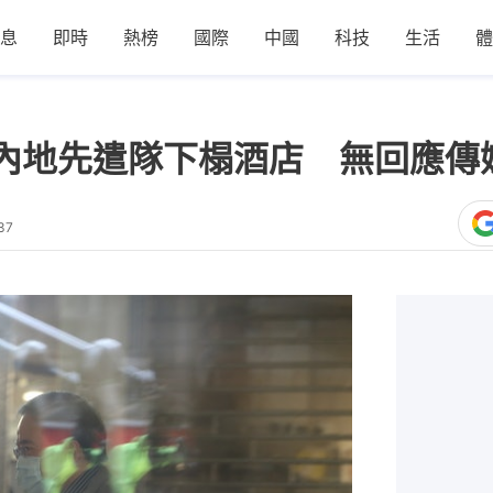
息
即時
熱榜
國際
中國
科技
生活
體
內地先遣隊下榻酒店 無回應傳
37