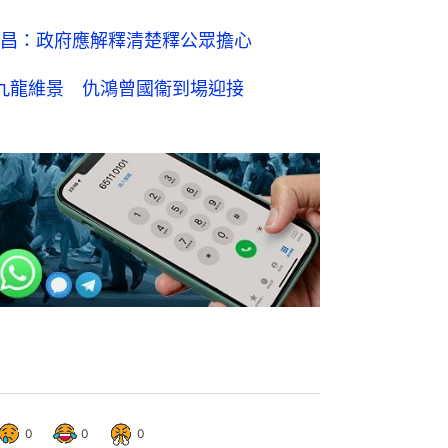
昌：政府應解釋清楚釋公眾擔心
九龍維景 仇鴻曾國衞到場迎接
0
0
0