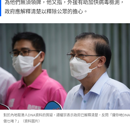
為他們無須領牌，他又指，外援有助加快病毒檢測，
政府應解釋清楚以釋除公眾的擔心。
對於內地取港人DNA資料的質疑，譚耀宗表示政府已解釋清楚，反問「攞你哋DNA
做乜啫？」（資料圖片）