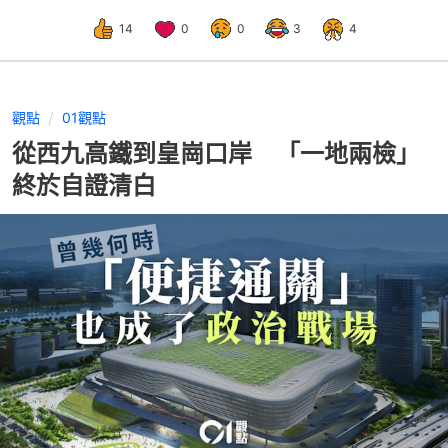
14
0
0
3
4
觀點
01觀點
從西九高鐵到皇崗口岸 「一地兩檢」
終於自證清白