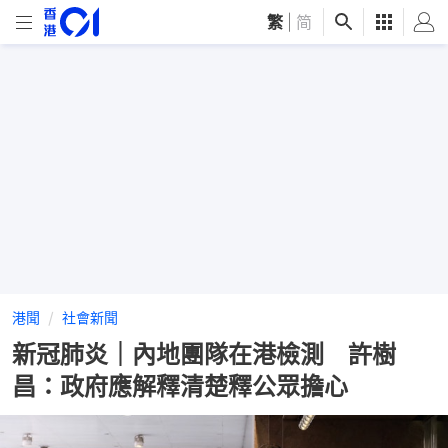
繁
|
简
港聞
社會新聞
新冠肺炎｜內地團隊在港檢測 許樹
昌：政府應解釋清楚釋公眾擔心