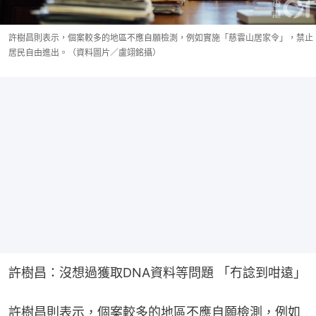
許樹昌則表示，個案較多的地區不應自願檢測，例如實施「慈雲山居家令」，禁止
居民自由進出。（資料圖片／盧翊銘攝）
許樹昌：沒想過獲取DNA資料等問題 「冇諗到咁遠」
許樹昌則表示，個案較多的地區不應自願檢測，例如