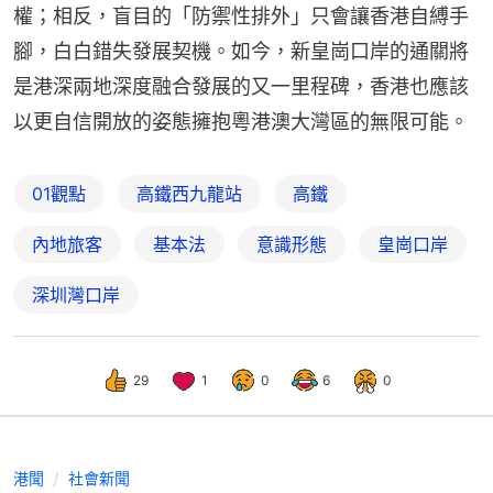
權；相反，盲目的「防禦性排外」只會讓香港自縛手
腳，白白錯失發展契機。如今，新皇崗口岸的通關將
是港深兩地深度融合發展的又一里程碑，香港也應該
以更自信開放的姿態擁抱粵港澳大灣區的無限可能。
01觀點
高鐵西九龍站
高鐵
內地旅客
基本法
意識形態
皇崗口岸
深圳灣口岸
29
1
0
6
0
港聞
社會新聞