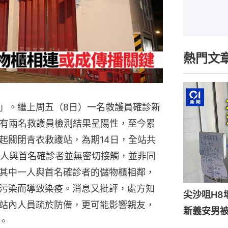
熱門文
」。繼上周五（8日）一名救護員確診新
再有兩名救護員檢測結果呈陽性，至今累
起關閉青衣救護站，為期14日，全站共
兩人與首名確診者並無密切接觸，並非同
其中一人與首名確診者的儲物櫃相鄰，
污染而導致染疫。消息又批評，處方知
尖沙咀H8
站內人員疏於防備，更可能影響親友，
新義安男被
。