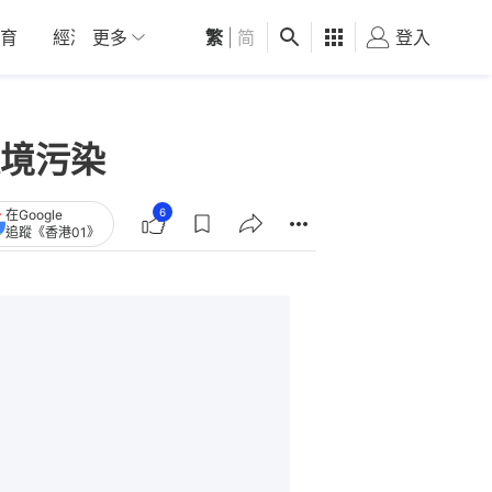
育
經濟
更多
01深圳
繁
觀點
|
简
健康
好食玩飛
登入
女
境污染
6
在Google
追蹤《香港01》