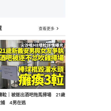
章
查看更多
壞𨋢｜被逐出酒吧拖馬掃場 21歲
捕 4男在逃