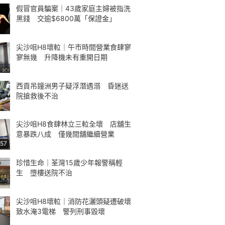
假冒官員騙案｜43歲家庭主婦被指洗
黑錢 交逾$6800萬「保證金」
尖沙咀H8壞𨋢｜午市時間營業食肆寥
寥無幾 升降機未有重開日期
西貢吊鐘洲男子疑浮潛遇溺 昏迷送
院搶救後不治
尖沙咀H8食肆林立三𨋢全壞 店舖生
意暴跌八成 僅幾間舖繼續營業
:57
珍惜生命｜荃灣15歲少年報警稱輕
生 墮樓送院不治
尖沙咀H8壞𨋢｜消防花灑頭疑遭破壞
致水淹3電梯 警列刑事毀壞