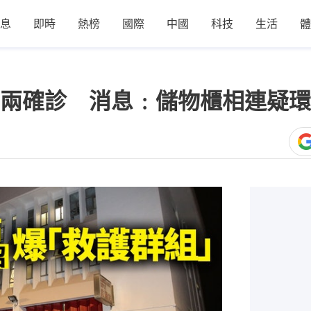
息
即時
熱榜
國際
中國
科技
生活
體
兩確診 消息﹕儲物櫃相連疑環
1