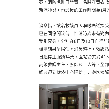
案。消防處昨日證實一名駐守青衣救
新冠肺炎，他最後的工作時間為1月
消息指，該名救護員因喉嚨痛遂接受
已在同僚間流傳，惟消防處未有對內
受到感染，分別在8日及10日自行前
檢測結果呈陽性。消息續稱，救護站
日起停止服務14天，全站合共約41
高級救護主任、廚師及工人等，全部
觸者須到檢疫中心隔離；非密切接觸