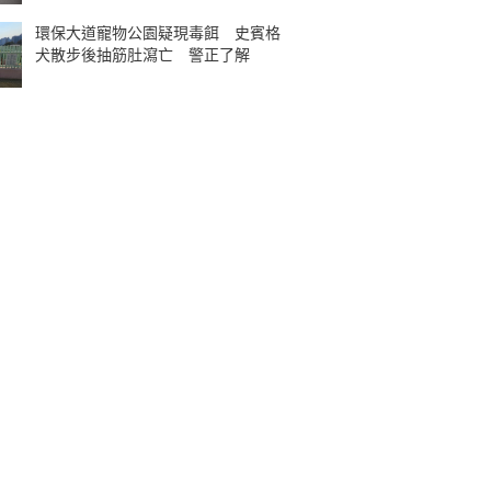
環保大道寵物公園疑現毒餌 史賓格
犬散步後抽筋肚瀉亡 警正了解