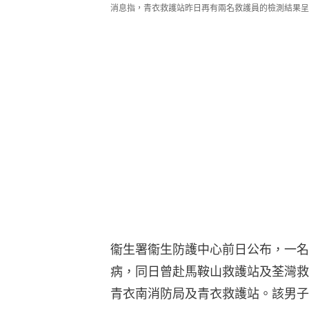
消息指，青衣救護站昨日再有兩名救護員的檢測結果呈
衞生署衞生防護中心前日公布，一名3
病，同日曾赴馬鞍山救護站及荃灣救
青衣南消防局及青衣救護站。該男子