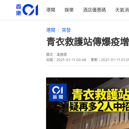
港聞
娛樂
酒店優惠碼
天氣消
港聞
突發
青衣救護站傳爆疫增
撰文：
凌逸德
出版：
2021-01-11 00:48
更新：
2021-01-11 01:2