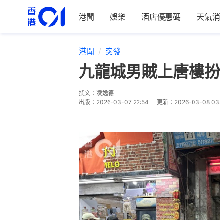
港聞
娛樂
酒店優惠碼
天氣消
港聞
突發
九龍城男賊上唐樓扮
撰文：
凌逸德
出版：
2026-03-07 22:54
更新：
2026-03-08 03