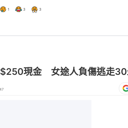
1
3
3
走$250現金 女途人負傷逃走3
47