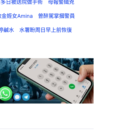
痛多日被送院做手術 母報警緝兇
金姪女Amina 曾醉駕掌摑警員
停鹹水 水署盼周日早上前恢復