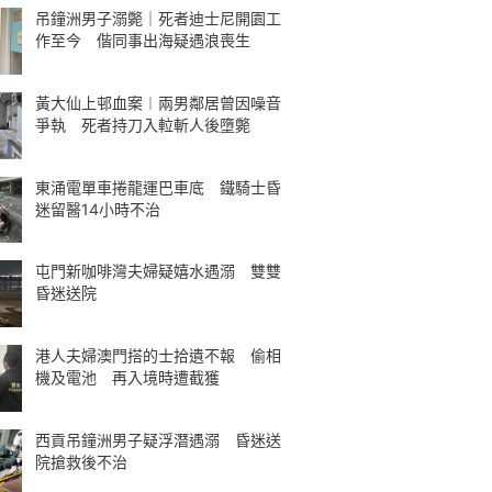
吊鐘洲男子溺斃｜死者迪士尼開園工
作至今 偕同事出海疑遇浪喪生
黃大仙上邨血案︱兩男鄰居曾因噪音
爭執 死者持刀入𨋢斬人後墮斃
東涌電單車捲龍運巴車底 鐵騎士昏
迷留醫14小時不治
屯門新咖啡灣夫婦疑嬉水遇溺 雙雙
昏迷送院
港人夫婦澳門搭的士拾遺不報 偷相
機及電池 再入境時遭截獲
西貢吊鐘洲男子疑浮潛遇溺 昏迷送
院搶救後不治