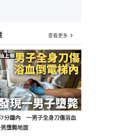
章
查看更多
邨7分鐘內 一男子全身刀傷浴血
一男墮斃地面