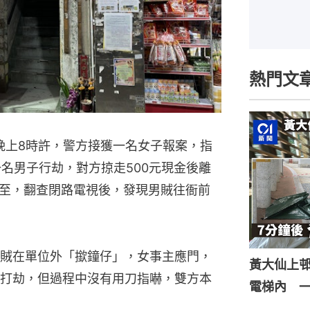
熱門文
晚上8時許，警方接獲一名女子報案，指
名男子行劫，對方掠走500元現金後離
至，翻查閉路電視後，發現男賊往衙前
賊在單位外「撳鐘仔」，女事主應門，
黃大仙上
打劫，但過程中沒有用刀指嚇，雙方本
電梯內 