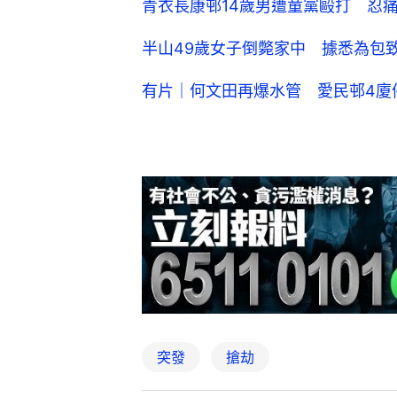
青衣長康邨14歲男遭童黨毆打 忍
半山49歲女子倒斃家中 據悉為包致
有片｜何文田再爆水管 愛民邨4廈
突發
搶劫