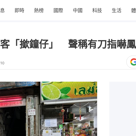
息
即時
熱榜
國際
中國
科技
生活
體
客「撳鐘仔」 聲稱有刀指嚇鳳姐
:10