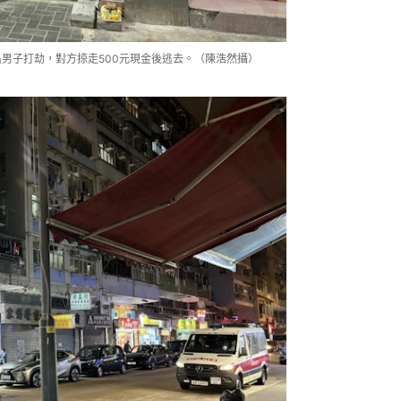
名男子打劫，對方掠走500元現金後逃去。（陳浩然攝）