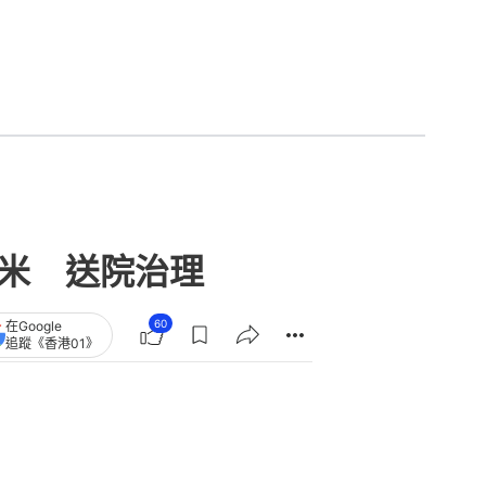
0米 送院治理
60
在Google
追蹤《香港01》