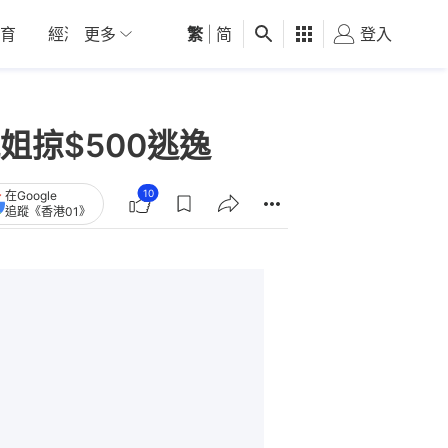
育
經濟
更多
01深圳
繁
觀點
|
简
健康
好食玩飛
登入
女
掠$500逃逸
10
在Google
追蹤《香港01》