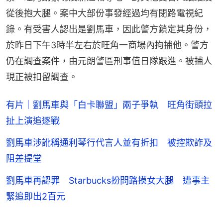
從後抱大腿。案中大部份事發經過均有閉路電視紀
錄。有受害人認出是劉馬車，因此警方鎖定其身份，
於昨日下午3時半左右於旺角一商場內拘捕他。警方
仍在調查案件，由元朗警區刑事值日隊跟進。被捕人
現正被扣留調查。
有片｜劉馬車與「白卡聯盟」兩子爭執 旺角街頭拉
扯上演追逐戰
劉馬車涉訛稱通利琴行代言人並有折扣 被控欺詐及
阻差提堂
劉馬車再認罪 Starbucks扮問路摸女大腿 遭事主
緊追即出2百元