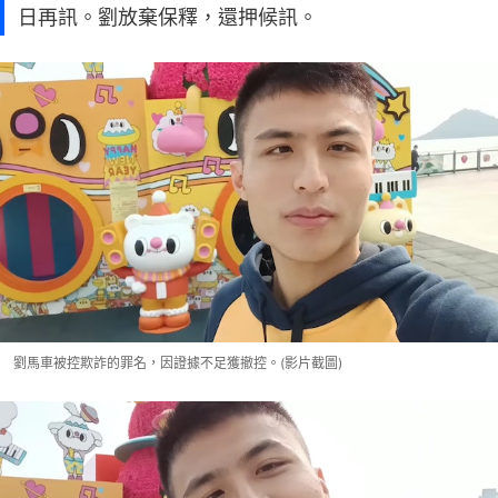
日再訊。劉放棄保釋，還押候訊。
劉馬車被控欺詐的罪名，因證據不足獲撤控。(影片截圖)