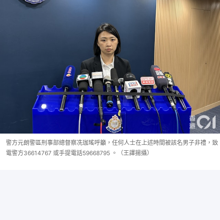
警方元朗警區刑事部總督察冼珈瑤呼籲，任何人士在上述時間被該名男子非禮，致
電警方36614767 或手提電話59668795 。（王譯揚攝）