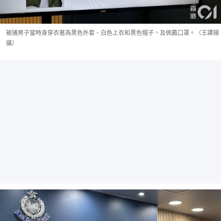
被捕男子當時身穿衣著為黑色外套、白色上衣和黑色帽子，及佩戴口罩。（王譯揚
攝）