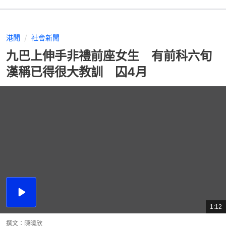
港聞
社會新聞
九巴上伸手非禮前座女生 有前科六旬
漢稱已得很大教訓 囚4月
播
放
1:12
總
影
共
片
時
撰文：
陳曉欣