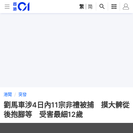
繁
|
简
港聞
突發
劉馬車涉4日內11宗非禮被捕 摸大髀從
後抱腳等 受害最細12歲