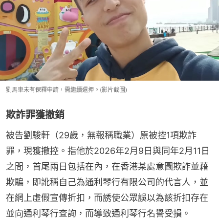
劉馬車未有保釋申請，需繼續還押。(影片截圖)
欺詐罪獲撤銷
被告劉駿軒（29歲，無報稱職業）原被控1項欺詐
罪，現獲撤控。指他於2026年2月9日與同年2月11日
之間，首尾兩日包括在內，在香港某處意圖欺詐並藉
欺騙，即訛稱自己為通利琴行有限公司的代言人，並
在網上虛假宣傳折扣，而誘使公眾誤以為該折扣存在
並向通利琴行查詢，而導致通利琴行名譽受損。