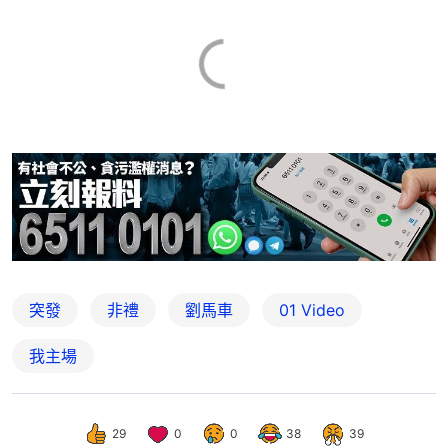
突發
非禮
劉馬車
01 Video
我主場
29
0
0
38
39