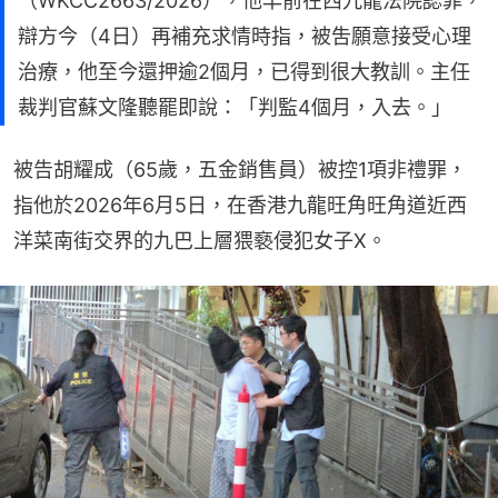
（WKCC2663/2026），他早前在西九龍法院認罪，
辯方今（4日）再補充求情時指，被吿願意接受心理
治療，他至今還押逾2個月，已得到很大教訓。主任
裁判官蘇文隆聽罷即說：「判監4個月，入去。」
被告胡耀成（65歲，五金銷售員）被控1項非禮罪，
指他於2026年6月5日，在香港九龍旺角旺角道近西
洋菜南街交界的九巴上層猥褻侵犯女子X。