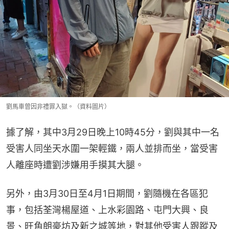
劉馬車曾因非禮罪入獄。（資料圖片）
據了解，其中3月29日晚上10時45分，劉與其中一名
受害人同坐天水圍一架輕鐵，兩人並排而坐，當受害
人離座時遭劉涉嫌用手摸其大腿。
另外，由3月30日至4月1日期間，劉隨機在各區犯
事，包括荃灣楊屋道、上水彩園路、屯門大興、良
景、旺角朗豪坊及新之城等地，對其他受害人跟蹤及