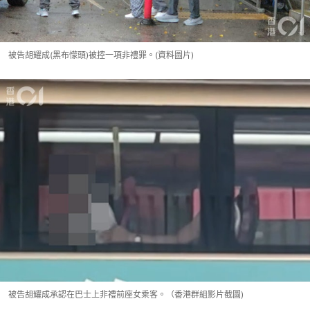
被告胡耀成(黑布懞頭)被控一項非禮罪。(資料圖片)
被告胡耀成承認在巴士上非禮前座女乘客。（香港群組影片截圖)