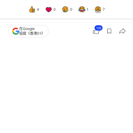
4
0
0
1
7
106
在Google
追蹤《香港01》
港聞
突發
劉馬車涉非禮11女｜被控「猥褻侵犯」
罪周六提堂 警籲受害人報案