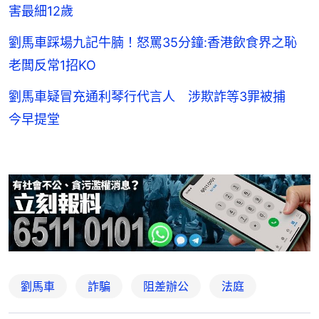
害最細12歲
劉馬車踩場九記牛腩！怒罵35分鐘:香港飲食界之恥
老闆反常1招KO
劉馬車疑冒充通利琴行代言人 涉欺詐等3罪被捕
今早提堂
劉馬車
詐騙
阻差辦公
法庭