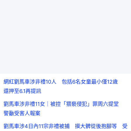
網紅劉馬車涉非禮10人 包括6名女童最小僅12歲
還押至6.1再提訊
劉馬車涉非禮11女｜被控「猥褻侵犯」罪周六提堂
警籲受害人報案
劉馬車涉4日內11宗非禮被捕 摸大髀從後抱腳等 受