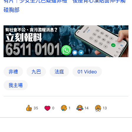
有片｜少女坐九巴疑遭非禮 後座背心漢貼窗伸手觸
碰胸部
非禮
九巴
法庭
01 Video
我主場
35
0
1
14
13