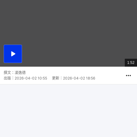
播
放
1:52
總
影
共
片
時
撰文：
凌逸德
間
出版：
2026-04-02 10:55
更新：
2026-04-02 18:56