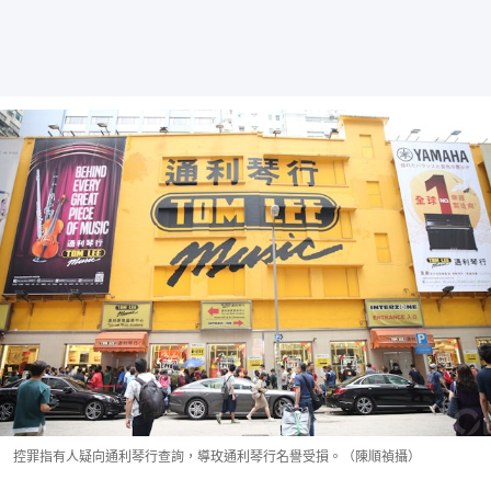
控罪指有人疑向通利琴行查詢，導玫通利琴行名譽受損。（陳順禎攝）