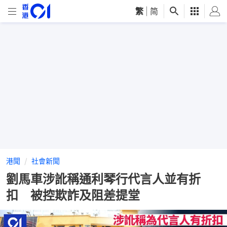
繁
|
简
港聞
社會新聞
劉馬車涉訛稱通利琴行代言人並有折
扣 被控欺詐及阻差提堂