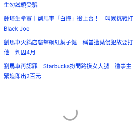
生勿試鏡受騙
鍾培生拳賽｜劉馬車「白撞」衝上台！ 叫囂挑戰打
Black Joe
劉馬車火鍋店襲擊網紅葉子健 稱曾遭葉侵犯故要打
他 判囚4月
劉馬車再認罪 Starbucks扮問路摸女大腿 遭事主
緊追即出2百元