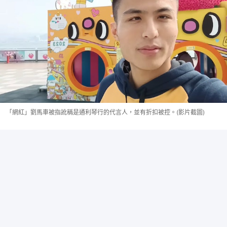
「網紅」劉馬車被指訛稱是通利琴行的代言人，並有折扣被控。(影片截圖)