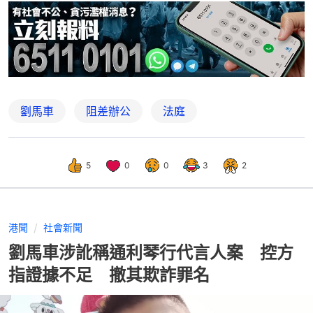
劉馬車
阻差辦公
法庭
5
0
0
3
2
港聞
社會新聞
劉馬車涉訛稱通利琴行代言人案 控方
指證據不足 撤其欺詐罪名