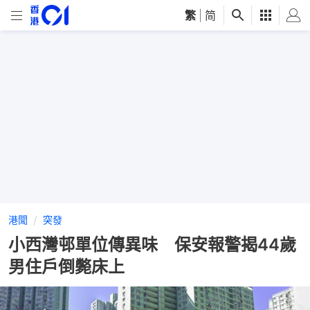
繁
|
简
港聞
突發
小西灣邨單位傳異味 保安報警揭44歲
男住戶倒斃床上