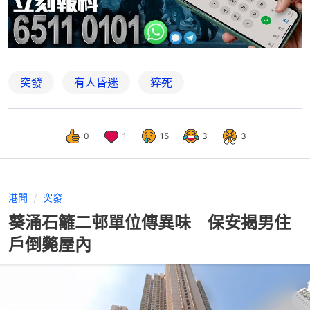
突發
有人昏迷
猝死
0
1
15
3
3
港聞
突發
葵涌石籬二邨單位傳異味 保安揭男住
戶倒斃屋內