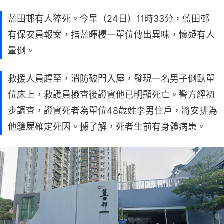
藍田邨有人猝死。今早（24日）11時33分，藍田邨
有保安員報案，指藍暉樓一單位傳出異味，懷疑有人
暈倒。
救援人員趕至，消防破門入屋，發現一名男子倒臥單
位床上，救護員檢查後證實他已明顯死亡。警方經初
步調查，證實死者為單位48歲姓李男住戶，將安排為
他驗屍確定死因。據了解，死者生前有身體病患。