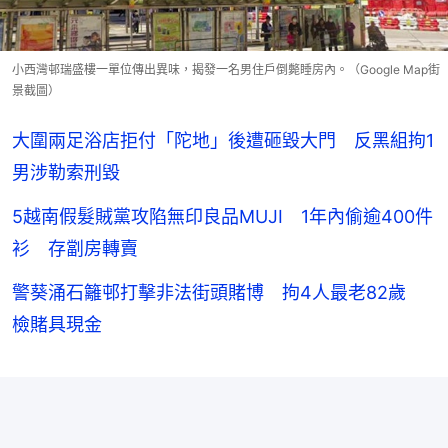
小西灣邨瑞盛樓一單位傳出異味，揭發一名男住戶倒斃睡房內。（Google Map街
景截圖）
大圍兩足浴店拒付「陀地」後遭砸毀大門 反黑組拘1
男涉勒索刑毀
5越南假髮賊黨攻陷無印良品MUJI 1年內偷逾400件
衫 存劏房轉賣
警葵涌石籬邨打擊非法街頭賭博 拘4人最老82歲
檢賭具現金