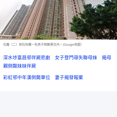
石籬（二）邨石怡樓一名男子倒斃單位內。(Google地圖）
深水埗富昌邨伴屍悲劇 女子登門尋失聯母妹 揭母
親倒斃妹妹伴屍
彩虹邨中年漢倒斃單位 妻子揭發報案