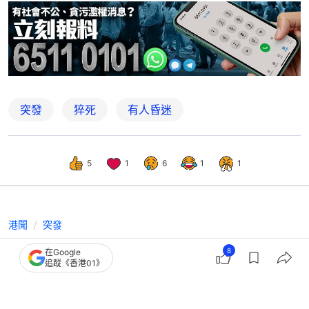
突發
猝死
有人昏迷
5
1
6
1
1
港聞
突發
天水圍天晴邨男子猝死倒斃屋內 朋友
8
在Google
追蹤《香港01》
上門探訪聞異味揭發