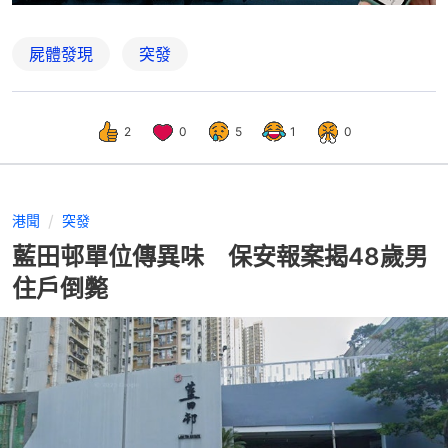
屍體發現
突發
2
0
5
1
0
港聞
突發
藍田邨單位傳異味 保安報案揭48歲男
住戶倒斃