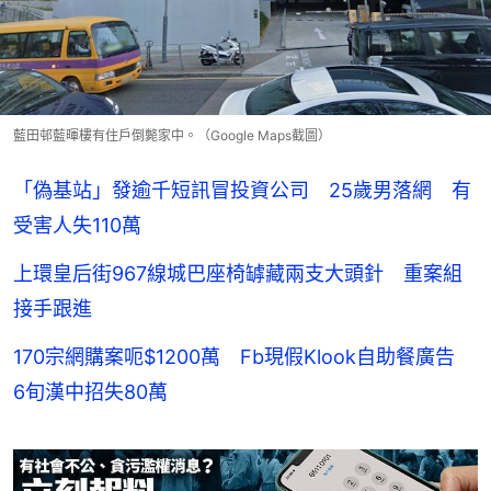
藍田邨藍暉樓有住戶倒斃家中。（Google Maps截圖）
「偽基站」發逾千短訊冒投資公司 25歲男落網 有
受害人失110萬
上環皇后街967線城巴座椅罅藏兩支大頭針 重案組
接手跟進
170宗網購案呃$1200萬 Fb現假Klook自助餐廣告
6旬漢中招失80萬