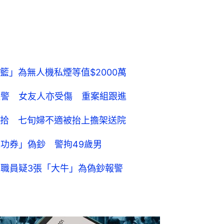
」為無人機私煙等值$2000萬
班警 女友人亦受傷 重案組跟進
拾 七旬婦不適被抬上擔架送院
練功券」偽鈔 警拘49歲男
 職員疑3張「大牛」為偽鈔報警