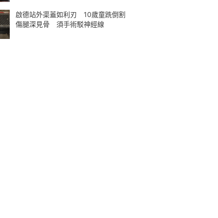
啟德站外渠蓋如利刃 10歲童跣倒割
傷腿深見骨 須手術駁神經線