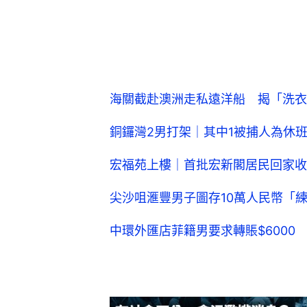
海關截赴澳洲走私遠洋船 揭「洗衣籃
銅鑼灣2男打架｜其中1被捕人為休
宏福苑上樓｜首批宏新閣居民回家收
尖沙咀滙豐男子圖存10萬人民幣「
中環外匯店菲籍男要求轉賬$6000