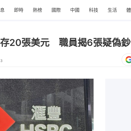
息
即時
熱榜
國際
中國
科技
生活
體
存20張美元 職員揭6張疑偽鈔
13