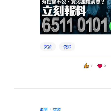
突發
偽鈔
1
0
港聞
突發