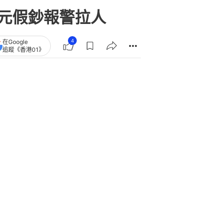
0元假鈔報警拉人
4
在Google
追蹤《香港01》