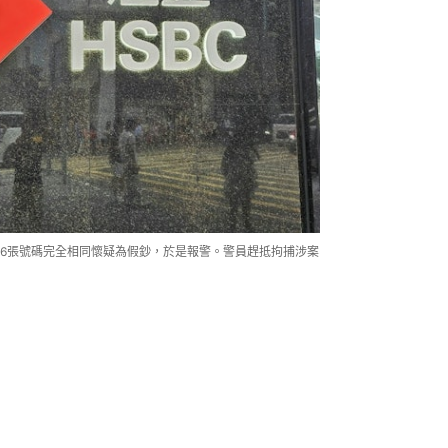
6張號碼完全相同懷疑為假鈔，於是報警。警員趕抵拘捕涉案