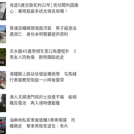
母虐5歲兒致死判22年│街坊聞判感痛
心：養唔掂最多送去保良局囉！
葵涌貨櫃碼頭海面浮屍 男子疑游泳
遇溺亡 身份未明警籲提供資料
天水圍45歲男傾生意口角遭棍扑 2
男友人同負傷 群煞圍毆逃走
:56
港鐵錦上路站信號設備故障 屯馬綫
行車服務受阻逾一小時後復常
港人夫婦澳門搭的士拾遺不報 偷相
機及電池 再入境時遭截獲
油麻地私家車後退釀3車串燒撞 司
機開走 單車男險受波及｜有片
:54