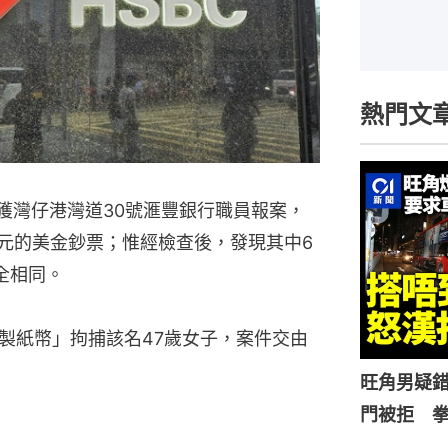
熱門文
獲灣仔港灣道30號滙豐銀行職員報案，
0元的美金鈔票；惟經檢查後，發現其中6
全相同。
製紙幣」拘捕該名47歲女子，案件交由
旺角男疑
門被拒 