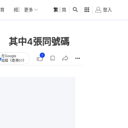
育
經濟
更多
01深圳
繁
觀點
|
简
健康
好食玩飛
登入
女
 其中4張同號碼
7
在Google
追蹤《香港01》