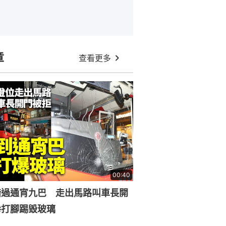
章
查看更多
00:40
錯過通宵九巴 走出馬路叫車長開
拳打腳踢毀玻璃