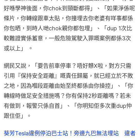
好喺學神後面，你chok到頸斷都得」、「如果淨係呢
條片，你轉線跟車太貼，你撞埋去你老婆有咩事都係
你包晒，到時人哋chok親你都包埋」、「dup 1次比
較難證實係蓄意，一般危險駕駛入罪嘅案例都係3次
或以上」 。
網民又說，「要告前車停車？唔好戇X啦，對方只需
引用『保持安全距離』嘅責任歸屬，就已經立於不敗
之地，因為嗰段距離由始至終都係由你操控」、「你
轉線時做足安全措施嗎？你有保持2秒距離嗎？若未
有做到，報警只係自首」、「你明知佢多次重dup仲
跟住佢」。
葵芳Tesla違例停泊巴士站！旁邊九巴無法埋站 違者