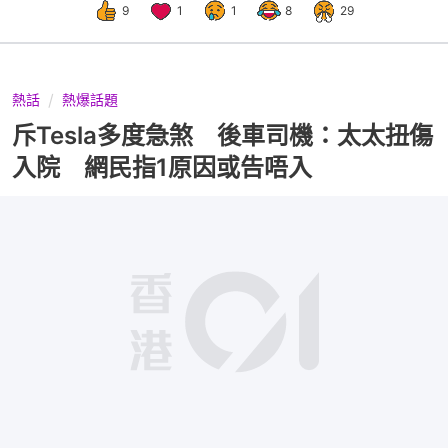
9
1
1
8
29
熱話
熱爆話題
斥Tesla多度急煞 後車司機：太太扭傷
入院 網民指1原因或告唔入