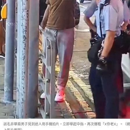
該名非華裔男子見到途人用手機拍片，立即舉起中指，再次爆粗「X你老X」。（網