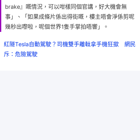
brake』嘅情況，可以咁樣同個官講，好大機會無
事」、「如果成條片係出得街嘅，樓主唔會淨係剪呢
幾秒出嚟啦，呢個世界1隻手掌拍唔響」。
紅隧Tesla自動駕駛？司機雙手離軚拿手機狂撳 網民
斥：危險駕駛