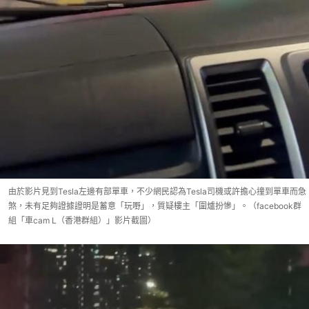
由於影片見到Tesla左邊有部單車，不少網民認為Tesla司機或許擔心撞到單車而急
煞，未有足夠證據證明是蓄意「玩嘢」，質疑樓主「圍爐扮慘」。（facebook群
組「車cam L（香港群組）」影片截圖）