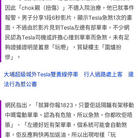
因此「chok親（扭傷）」不適入院治療，他已就事件
報警。男子分享1段6秒影片，顯示Tesla急煞1次的畫
面，不過由於影片見到Tesla左邊有部單車，不少網
民認為Tesla司機或許擔心撞到單車而急煞，未有足
夠證據證明是蓄意「玩嘢」，質疑樓主「圍爐扮
慘」。
大埔超級城外Tesla雙黃線停車 行人過路處上客 違
法行為惹公審
網民指出，「就算你報1823，只要佢話隔籬有架移動
中嘅電動單車，認為有危險，所以急煞，你都吹佢唔
脹」、「左邊好近有架單車，個系統可能會自動煞
車，佢反應夠快再加返油，所以出現咁樣『玩