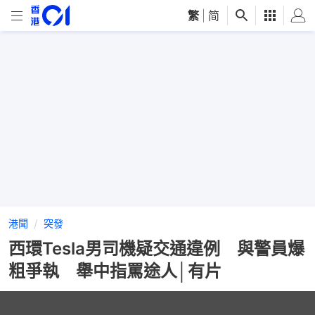
繁
|
简
港聞
突發
西環Tesla男司機疑交通違例 與警員爆
粗爭執 舉中指罵途人│有片