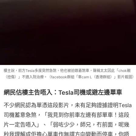
樓主說，前方Tesla多度突然急煞，他也被迫跟着煞車，聲稱太太因此「chok親
（扭傷）」不適入院治療。（facebook群組「車cam L（香港群組）」影片截圖）
網民估樓主告唔入：Tesla司機或避左邊單車
不少網民認為單憑這段影片，未有足夠證據證明Tesla
司機蓄意急煞，「我見到你前車左邊有部單車！這段
片一定告唔入」、「弱咗少少，師兄，冇前面，呢幾
秒我理解成佢擔心單車作無謂方向變動而停車，你唔