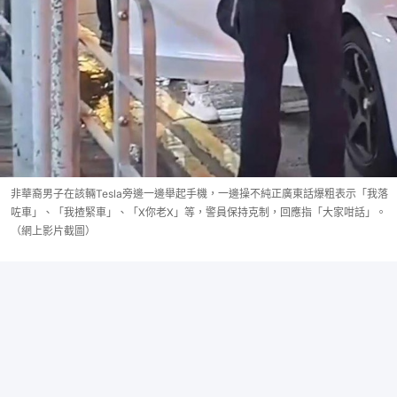
非華裔男子在該輛Tesla旁邊一邊舉起手機，一邊操不純正廣東話爆粗表示「我落
咗車」、「我揸緊車」、「X你老X」等，警員保持克制，回應指「大家咁話」。
（網上影片截圖）