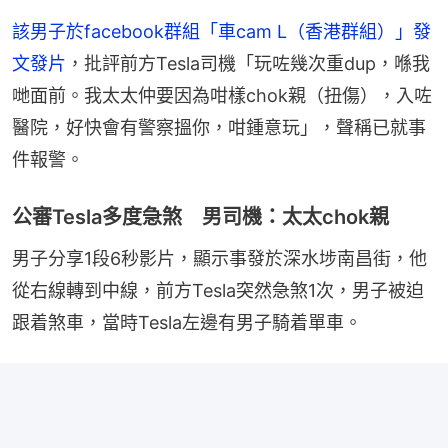
該男子於facebook群組「車cam L（香港群組）」發
文發片
，批評前方Tesla司機「玩咗幾次重dup，喺我
哋面前。我太太仲要因為咁樣chok親（扭傷），入咗
醫院，好快會有警察搵你，咁鍾意玩」，聲稱已就事
件報警。
公審Tesla多度急煞 男司機：太太chok親
男子分享1段6秒影片，顯示事發於深水埗南昌街，他
從右線轉到中線，前方Tesla突然急煞1次，男子被迫
跟着煞車，當時Tesla左邊有男子騎着單車。