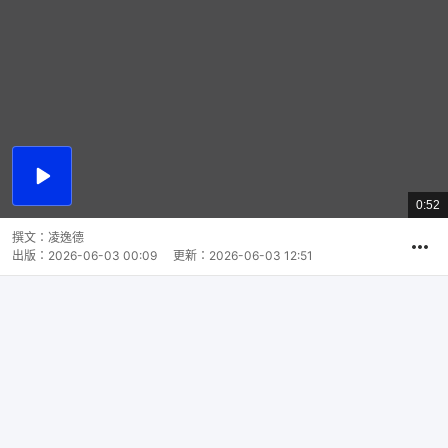
播
放
0:52
總
影
共
片
時
撰文：
凌逸德
間
出版：
2026-06-03 00:09
更新：
2026-06-03 12:51