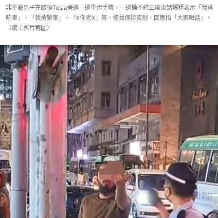
非華裔男子在該輛Tesla旁邊一邊舉起手機，一邊操不純正廣東話爆粗表示「我落
咗車」、「我揸緊車」、「X你老X」等，警員保持克制，回應指「大家咁話」。
（網上影片截圖）