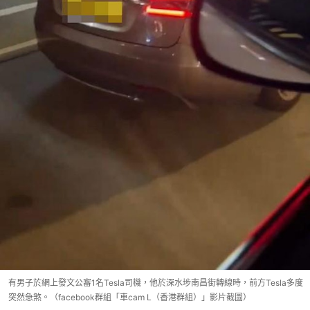
有男子於網上發文公審1名Tesla司機，他於深水埗南昌街轉線時，前方Tesla多度
突然急煞。（facebook群組「車cam L（香港群組）」影片截圖）