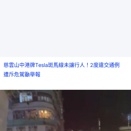
慈雲山中港牌Tesla斑馬線未讓行人！2度違交通例
遭斥危駕籲舉報