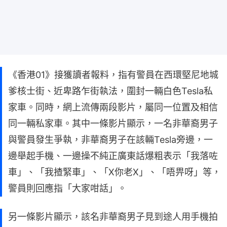
《香港01》接獲讀者報料，指有警員在西環堅尼地城
爹核士街、近卑路乍街執法，圍封一輛白色Tesla私
家車。同時，網上流傳兩段影片，屬同一位置及相信
同一輛私家車。其中一條影片顯示，一名非華裔男子
與警員發生爭執，非華裔男子在該輛Tesla旁邊，一
邊舉起手機、一邊操不純正廣東話爆粗表示「我落咗
車」、「我揸緊車」、「X你老X」、「唔畀呀」等，
警員則回應指「大家咁話」。
另一條影片顯示，該名非華裔男子見到途人用手機拍