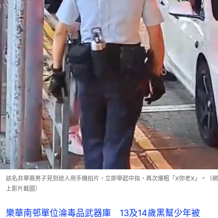
該名非華裔男子見到途人用手機拍片，立即舉起中指，再次爆粗「X你老X」。（網
上影片截圖）
樂華南邨單位淪毒品武器庫 13及14歲黑幫少年被