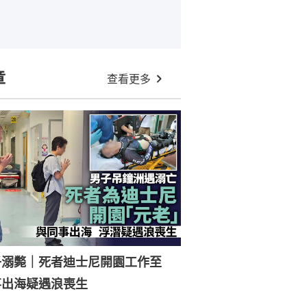
章
查看更多
子溺斃｜死者迪士尼開園工作至
事出海疑遇浪喪生