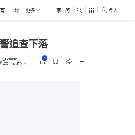
育
經濟
更多
01深圳
繁
觀點
|
简
健康
好食玩飛
登入
女
 警追查下落
5
在Google
追蹤《香港01》