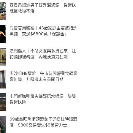
西貢吊鐘洲男子疑浮潛遇溺 昏迷送
院搶救後不治
假冒官員騙案｜43歲家庭主婦被指洗
黑錢 交逾$6800萬「保證金」
澳門傷人｜不忿女友與多男往來 狂
花錢卻被疏遠 內地漢買刀狂刺
尖沙咀H8壞𨋢｜午市時間營業食肆寥
寥無幾 升降機未有重開日期
屯門新咖啡灣夫婦疑嬉水遇溺 雙雙
昏迷送院
69歲翁旺角街頭遭女子兜搭往時鐘酒
店 $300交易變失$9萬勞力士