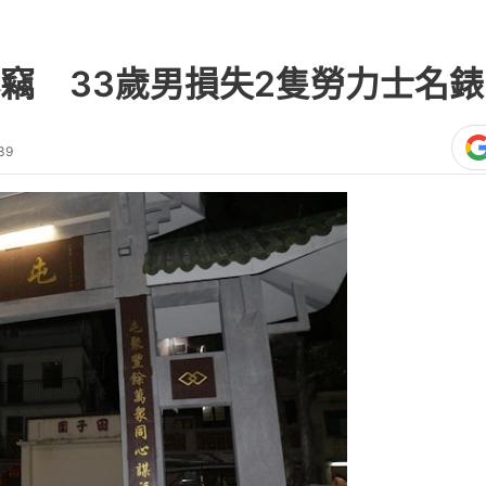
竊 33歲男損失2隻勞力士名錶
39