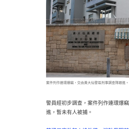
案件列作連環爆竊，交由黃大仙警區刑事調查隊跟進。
警員經初步調查，案件列作連環爆竊
進，暫未有人被捕。