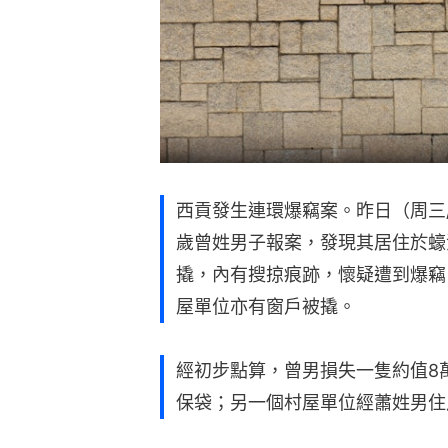
西貢發生連環爆竊案。昨日（周三/
歲曾姓男子報案，發現其居住於蠔
撬，內有搜掠痕跡，懷疑遭到爆竊
屋單位亦有窗戶被撬。
經初步點算，曾男損失一隻約值8
保袋；另一個村屋單位經蕭姓男住