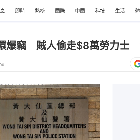
息
即時
熱榜
國際
中國
科技
生活
體
環爆竊 賊人偷走$8萬勞力士
:00