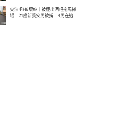
尖沙咀H8壞𨋢｜被逐出酒吧拖馬掃
場 21歲新義安男被捕 4男在逃