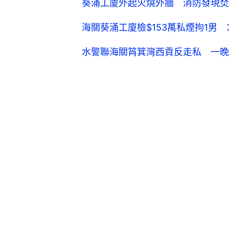
葵涌工廈外起火燒外牆 消防發現焚
海關葵涌工廈檢$153萬私煙拘1男
水警聯海關筲箕灣西貢反走私 一晚