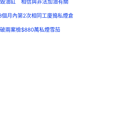
毀油缸 相信與非法加油有關
 3個月內第2次相同工廈搗私煙倉
破兩案檢$880萬私煙雪茄