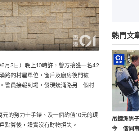
熱門文
6月3日）晚上10時許，警方接獲一名42
涌路的村屋單位，窗戶及廚房後門被
。警員接報到場，發現蠔涌路另一個村
萬元的勞力士手錶、及一個約值10元的環
吊鐘洲男
戶點算後，證實沒有財物損失。
今 偕同