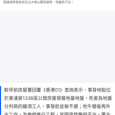
救護員將傷者送往北大嶼山醫院搶救，惜最終不治。
較早前房屋署回覆《香港01》查詢表示，事發地點位
於東涌第133B區公營房屋發展地基地盤，死者為地盤
分判商的雜項工人，事發前並無不適；他午膳後再外
出工作，為樁帽進行工程，其間突然暈倒不治。署方