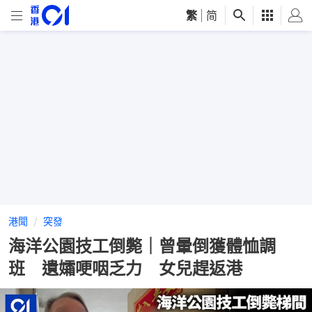
繁
|
简
港聞
突發
海洋公園技工倒斃｜曾暈倒獲體恤調
班 遺孀哽咽乏力 女兒趕返港