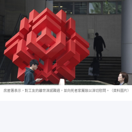
房屋署表示，對工友的離世深感難過，並向死者家屬致以深切慰問。（資料圖片）