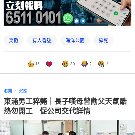
突發
有人昏迷
海洋公園
猝死
15
1
30
2
2
港聞
突發
東涌男工猝斃｜長子嘆母曾勸父天氣酷
熱勿開工 促公司交代詳情