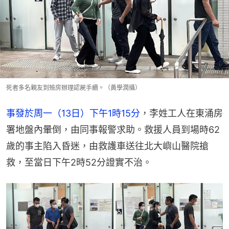
死者多名親友到殮房辦理認屍手續。（黃學潤攝）
事發於周一（13日）下午1時15分
，李姓工人在東涌房
署地盤內暈倒，由同事報警求助。救援人員到場時62
歲的事主陷入昏迷，由救護車送往北大嶼山醫院搶
救，至當日下午2時52分證實不治。