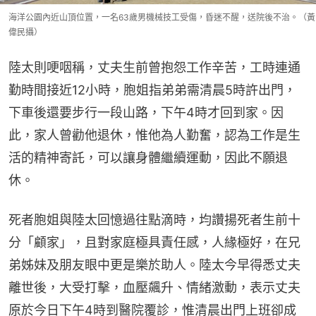
海洋公園內近山頂位置，一名63歲男機械技工受傷，昏迷不醒，送院後不治。（黃
偉民攝）
陸太則哽咽稱，丈夫生前曾抱怨工作辛苦，工時連通
勤時間接近12小時，胞姐指弟弟需清晨5時許出門，
下車後還要步行一段山路，下午4時才回到家。因
此，家人曾勸他退休，惟他為人勤奮，認為工作是生
活的精神寄託，可以讓身體繼續運動，因此不願退
休。
死者胞姐與陸太回憶過往點滴時，均讚揚死者生前十
分「顧家」，且對家庭極具責任感，人緣極好，在兄
弟姊妹及朋友眼中更是樂於助人。陸太今早得悉丈夫
離世後，大受打擊，血壓飆升、情緒激動，表示丈夫
原於今日下午4時到醫院覆診，惟清晨出門上班卻成