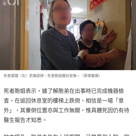
死者遺孀（右）悲痛欲絕，死者胞姐攙扶安撫。（梁偉權攝）
死者胞姐表示，據了解胞弟在出事時已完成機器檢
查，在返回休息室的樓梯上跌倒，相信是一場「意
外」，其暈倒位置亦與工作無關，惟具體死因仍有待
醫生報告才知悉。