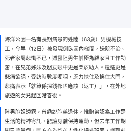
海洋公園一名有長期病患的姓陸（63歲）男機械技
工，今早（12日）被發現倒臥園內梯間，送院不治。
死者家屬悲慟不已，透露陸男生前極為顧家且工作勤
奮，在兄弟姊妹及朋友眼中更是樂於助人。遺孀更是
悲痛欲絕，受訪時數度哽咽，乏力扶住及挨住大門，
悲痛表示「就算係搵錢都唔應該（返工）」，在外地
旅遊的女兒趕回港善後。
陸男胞姐透露，曾勸說胞弟退休，惟胞弟認為工作是
生活的精神寄託，能讓身體保持運動，但去年工作期
間已曾暈倒，園方亦為胞弟人性化編排班表，調離前