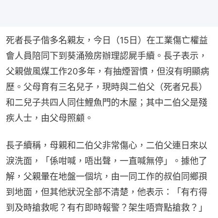
死者長子偕多名親友，今日（15日）在工業傷亡權益
會人員陪同下到葵涌殮房辦理認屍手續。長子表示，
父親做風煤工作20多年，有抽煙習慣，但沒有明顯病
歷。父母育有三名兒子，現時與二伯父（死者兄長）
和二兒子共四人同住鯉魚門的木屋；其中二伯父是殘
疾人士，由父母照顧。
長子續稱，母親和二伯父非常傷心，二伯父連日來以
淚洗面，「係咁喊，唔出聲，一直喊無停」。據他了
解，父親暈在地盤一個坑，由一同工作的叔伯同鄉孭
到地面，但其他狀況全部不清楚，他表示：「有冇得
到及時搶救呢？有冇即時報警？架生唔齊點搶救？」