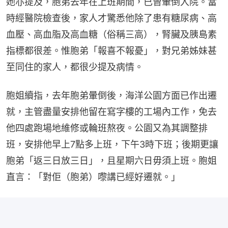
她亦提及，胞弟去年在上班期間，已曾暈倒入院。當
時經醫院檢查後，家人才驚悉他除了患有糖尿病、高
血壓、高血脂及高血糖（俗稱三高），腎臟及胰島素
指標都很差。惟胞弟「報喜不報憂」，對兄弟姊妹甚
至同住的家人，都很少提及病情。
胞姐續指，去年胞弟暈倒後，海洋公園方面已作出遷
就，主管盡量安排他留在寫字樓的工場內工作，免去
他四處跑場地維修或輪班熬夜。公園又為其調整排
班，安排他早上7點多上班，下午3時下班；後期更讓
胞弟「返三日放三日」，且星期六日毋須上班。胞姐
直言：「對佢（胞弟）嚟講已經好遷就。」