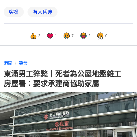
突發
有人昏迷
2
1
7
2
0
港聞
突發
東涌男工猝斃｜死者為公屋地盤雜工
房屋署：要求承建商協助家屬