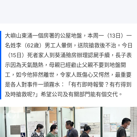
大嶼山東涌一個房署的公屋地盤，本周一（13日）一
名姓李（62歲）男工人暈倒，送院搶救後不治。今日
（15日）死者家人到葵涌殮房辦理認屍手續，長子表
示因為天氣酷熱，母親已經勸止父親不要到地盤開
工，如今他猝然離世，令家人既傷心又愕然，最重要
是各人對事件一頭霧水：「有冇即時報警？有冇得到
及時搶救呢?」希望公司及有關部門能有個交代。