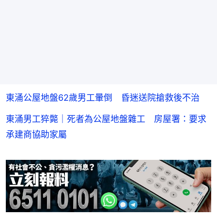
東涌公屋地盤62歲男工暈倒 昏迷送院搶救後不治
東涌男工猝斃｜死者為公屋地盤雜工 房屋署：要求
承建商協助家屬