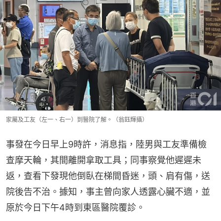
家屬及工友（左一、右一）到醫院了解。（翁鈺輝攝）
事發在今日早上9時許，消息指，陸男與工友準備檢
查摩天輪，其間離開拿取工具；同事察覺他遲遲未
返，查看下發現他倒臥在梯間昏迷，頭、肩有傷，送
院後告不治。據知，事主曾向家人透露心臟不適，並
原於今日下午4時到東區醫院覆診。