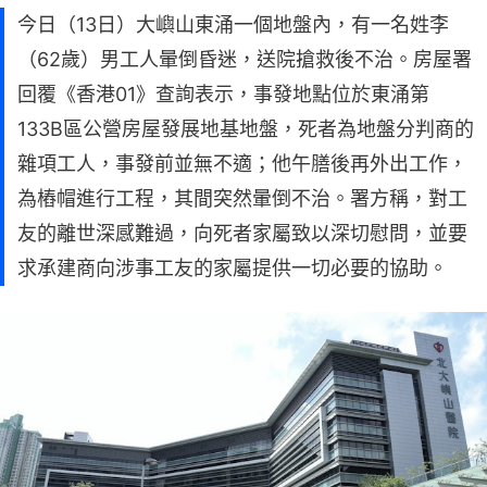
今日（13日）大嶼山東涌一個地盤內，有一名姓李
（62歲）男工人暈倒昏迷，送院搶救後不治。房屋署
回覆《香港01》查詢表示，事發地點位於東涌第
133B區公營房屋發展地基地盤，死者為地盤分判商的
雜項工人，事發前並無不適；他午膳後再外出工作，
為樁帽進行工程，其間突然暈倒不治。署方稱，對工
友的離世深感難過，向死者家屬致以深切慰問，並要
求承建商向涉事工友的家屬提供一切必要的協助。