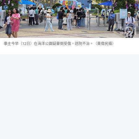
事主今早（12日）在海洋公園疑暈倒受傷，送院不治。（黃偉民攝）