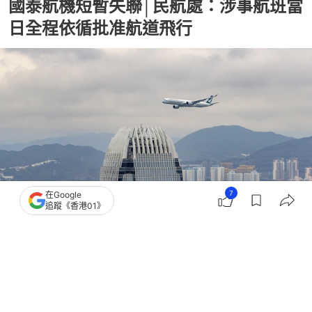
國泰航機短暫失聯│民航處：涉事航班當
日全程依循批准航道飛行
7
在Google
追蹤《香港01》
撰文：
凌逸德
出版：
2026-07-09 21:18
更新：
2026-07-09 21:18