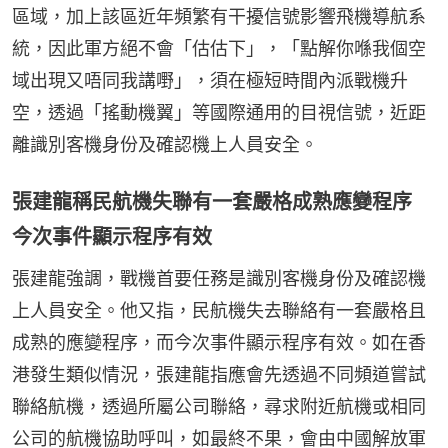
區域，加上該區近年頻繁有干擾信號影響飛機導航系
統，因此軍方絕不會「估估下」，「點解你喺我個空
域出現又唔同我講嘢」，須在極短時間內派戰機升
空，透過「搖動機翼」等國際通用的目視信號，近距
離識別客機身份及確認機上人員安全。
張建龍稱民航機失聯有一套嚴格成熟應變程序
今次事件顯示程序有效
張建龍強調，戰機首要任務是識別客機身份及確認機
上人員安全。他又指，民航機失去聯絡有一套嚴格且
成熟的應變程序，而今次事件顯示程序有效。如在香
港發生類似情況，張建龍指應會先透過不同頻道嘗試
聯絡航機，透過所屬公司聯絡，尋求附近航機或相同
公司的航機協助呼叫，如最終不果，會由中國解放軍