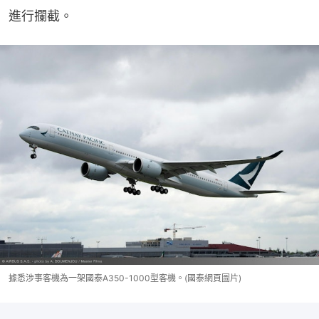
進行攔截。
據悉涉事客機為一架國泰A350-1000型客機。(國泰網頁圖片)