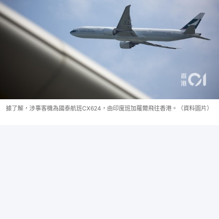
據了解，涉事客機為國泰航班CX624，由印度班加羅爾飛往香港。（資料圖片）