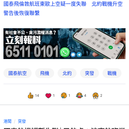
國泰飛倫敦航班東歐上空疑一度失聯 北約戰機升空
警告後恢復聯繫
國泰航空
飛機
北約
突發
戰機
14
1
1
4
2
港聞
突發