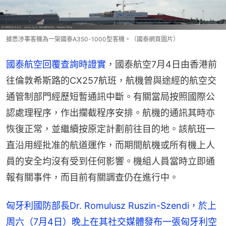
據悉涉事客機為一架國泰A350-1000型客機。（國泰網頁圖片）
國泰航空回覆查詢時證實
，國泰航空7月4日由香港前
往倫敦希斯路的CX257航班，航機曾與途經的航空交
通管制部門經歷短暫通訊中斷。有關當局按照國際公
認處理程序，作出攔截程序安排。航機的通訊其時亦
恢復正常，並繼續按原定計劃前往目的地。該航班一
直沿用經批准的航道運作，而期間航機或所有機上人
員的安全均沒有受到任何影響。機組人員當時立即通
報有關事件，而目前有關調查仍在進行中。
匈牙利國防部長Dr. Romulusz Ruszin-Szendi，於上
周六（7月4日）晚上在其社交媒體發布一張匈牙利空