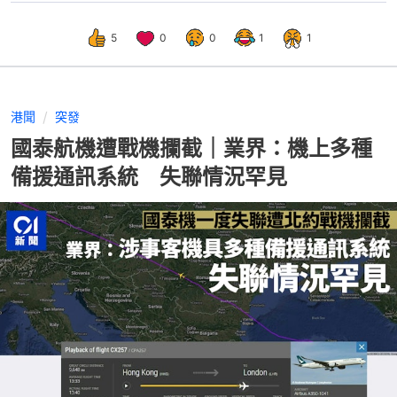
5
0
0
1
1
港聞
突發
國泰航機遭戰機攔截｜業界：機上多種
備援通訊系統 失聯情況罕見