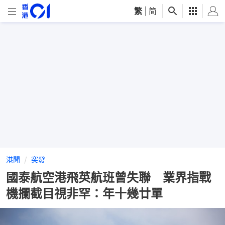
繁
|
简
港聞
突發
國泰航空港飛英航班曾失聯 業界指戰
機攔截目視非罕：年十幾廿單