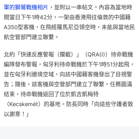
軍的獅鷲戰機相片
，並附以一串帖文。內容為當地時
間當日下午1時42分，一架由香港飛往倫敦的中國籍
A350型客機，在飛經羅馬尼亞領空時，未能與當地民
航空管部門建立聯繫。
北約「快速反應警報（攔截）」（QRA(I)）待命戰機
編隊發布警報，匈牙利待命戰機於下午1時51分起飛，
並在匈牙利邊境空域，向該中國籍客機發出了目視警
告；隨後，該客機與空管部門建立了聯繫。任務圓滿
結束，待命戰機返回了位於凱吉凱梅特
（Kecskemét）的基地。防長同時「向這些守護者致
以謝意！」