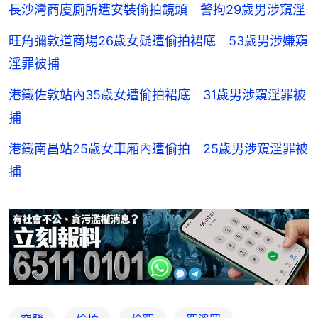
長沙灣商廈廁所遭安裝偷拍鏡頭 警拘29歲男涉窺淫
旺角彌敦道商場26歲女疑遭偷拍裙底 53歲男涉嫌窺
淫罪被捕
港鐵佐敦站內35歲女遭偷拍裙底 31歲男涉窺淫罪被
捕
港鐵南昌站25歲女車廂內遭偷拍 25歲男涉窺淫罪被
捕