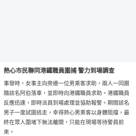
熱心市民聯同港鐵職員圍捕 警力到場調查
事發時，女事主向旁邊一位男乘客求助，兩人一同跟
隨該名阿伯落車，並即時向港鐵職員求助。港鐵職員
反應迅速，即時派員到場處理並協助報警。期間該名
男子一度試圖逃走，幸得熱心男乘客以身體阻擋，最
終在眾人圍堵下無法離開，只能在現場等待警員前
來。