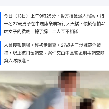
今日（13日）上午9時25分，警方接獲途人報案，指
一名27歲男子在中環康樂廣場行人天橋，懷疑偷拍41
歲女子的裙底。據了解，二人互不相識。
人員接報到場，經初步調查，27歲男子涉嫌窺淫被
捕，現正被扣留調查。案件交由中區警區刑事調查隊
第六隊跟進。