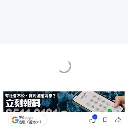
7
在Google
追蹤《香港01》