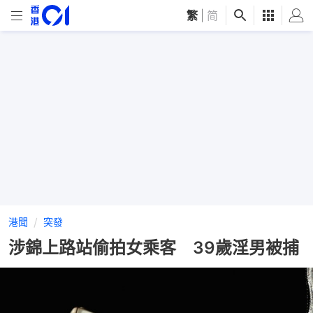
繁
|
简
港聞
突發
涉錦上路站偷拍女乘客 39歲淫男被捕