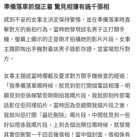
準備落車抓個正着 驚見相簿有過千張相
感到不妥的女事主決定保持警惕，並在準備落車時直
擊對方的偷拍行為。當時她發現該名男子正打開手
機，螢幕上顯示的正是剛才拍攝她的影片片段。女事
主隨即掏出手機對着該男子錄影存證，並當場怒斥對
方。
女事主描述當時攔截及要求對方開手機檢查的經過：
「我準備落車嘅時候，就見到佢打開個電話相簿，明
顯見到佢係睇緊佢剛剛拍我嘅片段，我就即刻拎部電
話影住佢同埋拍片。當時因為佢避開我個片段之後，
我就叫佢打開『最近刪除』嘅片段，中間就見到一些
好似唔係我嘅片段，上到去個出閘位嘅時候，就發覺
其實佢刪緊一千四百幾張相！當中個封面，張相係有