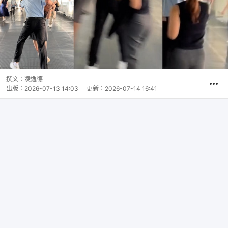
撰文：
凌逸德
出版：
2026-07-13 14:03
更新：
2026-07-14 16:41