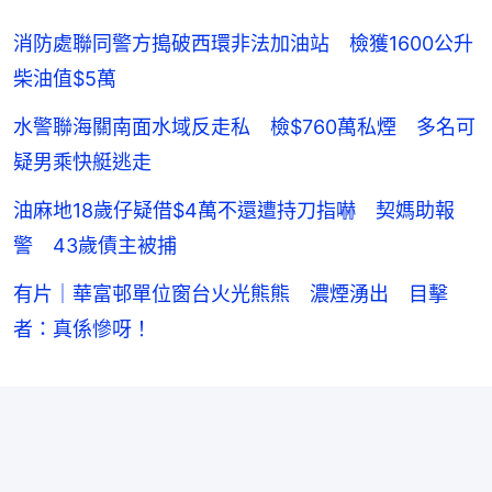
消防處聯同警方搗破西環非法加油站 檢獲1600公升
柴油值$5萬
水警聯海關南面水域反走私 檢$760萬私煙 多名可
疑男乘快艇逃走
油麻地18歲仔疑借$4萬不還遭持刀指嚇 契媽助報
警 43歲債主被捕
有片｜華富邨單位窗台火光熊熊 濃煙湧出 目擊
者：真係慘呀！