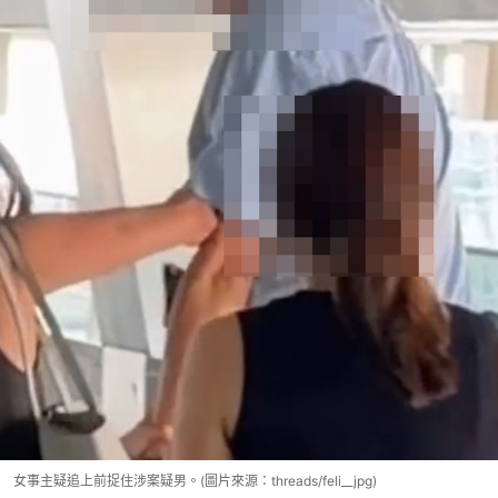
女事主疑追上前捉住涉案疑男。(圖片來源：threads/feli__jpg)