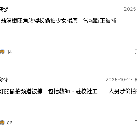
2025
突發
旬翁港鐵旺角站樓梯偷拍少女裙底 當場斷正被捕
14
2025-10-27
突發
男訂閱偷拍頻道被捕 包括教師、駐校社工 一人另涉偷拍
86