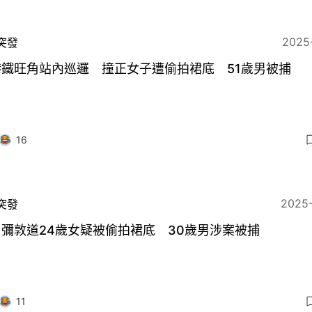
2025
突發
港鐵旺角站內巡邏 撞正女子遭偷拍裙底 51歲男被捕
16
2025
突發
彌敦道24歲女疑被偷拍裙底 30歲男涉案被捕
11