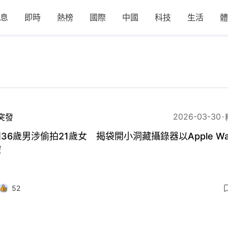
息
即時
熱榜
國際
中國
科技
生活
體
2026-03-30
突發
36歲男涉偷拍21歲女 揭袋開小洞藏攝錄器以Apple Wa
控
52