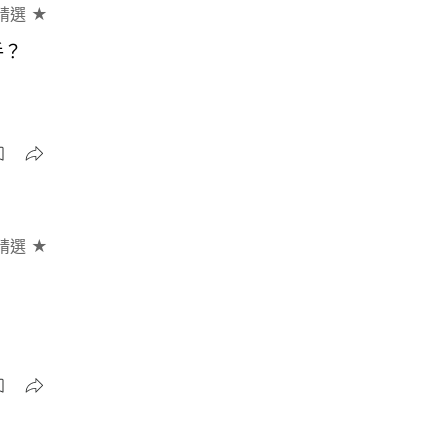
精選 ★
手？
精選 ★