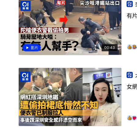
有
00:43
影片
女