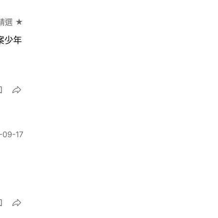
精選 ★
案少年
-09-17