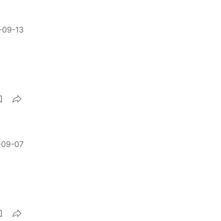
-09-13
-09-07