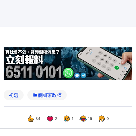
初選
顛覆國家政權
34
2
1
15
0