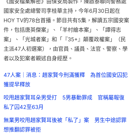
《國安檔案解密》由保安局製作，陳啟泰聯同警務處
國家安全處總警司李桂華主持，今年6月30日起在
HOY TV的78台首播。節目共有5集，解讀五宗國安案
件，包括唐英傑案」、「羊村繪本案」、「譚得志
案」、「光城者案」和「『35+』顛覆政權案」（民
主派47人初選案），由官員、議員、法官、警察、學
者以及犯案者親述自身經歷。
47人案｜消息：趙家賢今刑滿獲釋 為首位國安囚犯
獲提早釋放
咬甩趙家賢耳朵男受打 5男暴動罪成 官稱屬報復
私了囚42至63月
無業男咬甩趙家賢耳後被「私了」案 男生中途認罪
想推翻認罪被拒