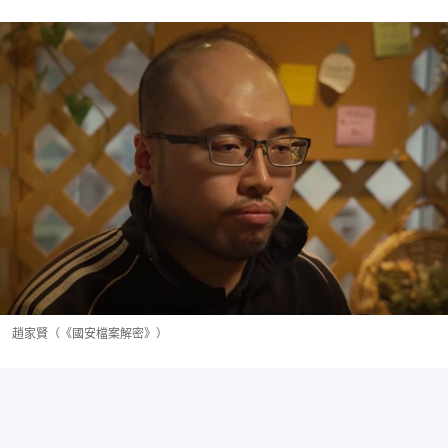
趙家賢（《國安檔案解密》）