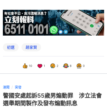
初選
趙家賢
10
1
2
8
0
港聞
突發
警國安處起訴55歲男煽動罪 涉立法會
選舉期間製作及發布煽動訊息